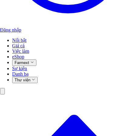
Đăng nhập
Nổi bật
Giá cả
Việc làm
eShop
Farmext
Sự kiện
Danh bạ
Thư viện