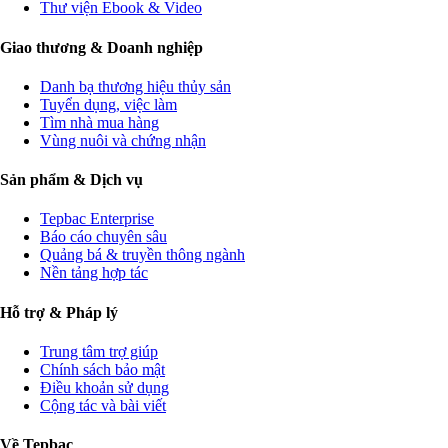
Thư viện Ebook & Video
Giao thương & Doanh nghiệp
Danh bạ thương hiệu thủy sản
Tuyển dụng, việc làm
Tìm nhà mua hàng
Vùng nuôi và chứng nhận
Sản phẩm & Dịch vụ
Tepbac Enterprise
Báo cáo chuyên sâu
Quảng bá & truyền thông ngành
Nền tảng hợp tác
Hỗ trợ & Pháp lý
Trung tâm trợ giúp
Chính sách bảo mật
Điều khoản sử dụng
Cộng tác và bài viết
Về Tepbac