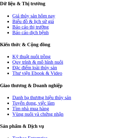
Dữ liệu & Thị trường
Giá thủy sản hôm nay
Biểu đồ & lịch sử giá
Báo cáo thị trường
Báo cáo dịch bệnh
Kiến thức & Cộng đồng
Kỹ thuật nuôi trồng
Quy trình & mô hình nuôi
Đặc điểm loài thủy sản
Thư viện Ebook & Video
Giao thương & Doanh nghiệp
Danh bạ thương hiệu thủy sản
Tuyển dụng, việc làm
Tìm nhà mua hàng
Vùng nuôi và chứng nhận
Sản phẩm & Dịch vụ