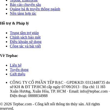
Tepbac Enterprise
Báo cáo chuyên sâu
Quảng bá & truyền thông ngành
Nền tảng hợp tác
Hỗ trợ & Pháp lý
Trung tâm trợ giúp
Chính sách bảo mật
Điều khoản sử dụng
Cộng tác và bài viết
Về Tepbac
Liên hệ
Tuyển dụng
Giới thiệu
CÔNG TY CỔ PHẦN TÉP BẠC · GPDKKD: 0312448735 do
sở KH & ĐT TP.HCM cấp ngày 07/09/2013 · Địa chỉ: 11 Hồ
Xuân Hương, Xuân Hòa, TP. HCM · Email:
info@tepbac.com
·
Điện thoại: 0888834988
© 2026 Tepbac.com - Cổng kết nối thông tin thủy sản. All rights
reserved.