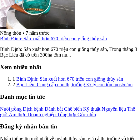
Nông thôn
•
7 năm trước
Bình Định: Sản xuất hơn 670 triệu con giống thủy sản
Bình Định: Sản xuất hơn 670 triệu con giống thủy sản, Trong tháng 3
Bạc Liêu đã có trên 300ha tôm nu...
Xem nhiều nhất
1
Bình Định: Sản xuất hơn 670 triệu con giống thủy sản
2
Bạc Liêu: Cung cấp cho thị trường 35 tỷ con tôm post/năm
Danh mục tin tức
Nuôi trồng
Dịch bệnh
Đánh bắt
Chế biến
Kỹ thuật
Nguyên liệu
Thế
giới
Ẩm thực
Doanh nghiệp
Tổng hợp
Góc nhìn
Đăng ký nhận bản tin
Nhận thông tin mới nhất về ngành thủy sản, giá cả thị trường và kiến