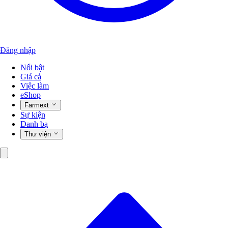
Đăng nhập
Nổi bật
Giá cả
Việc làm
eShop
Farmext
Sự kiện
Danh bạ
Thư viện