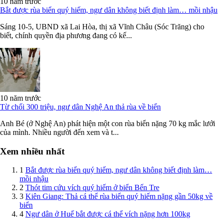
10 năm trước
Bắt được rùa biển quý hiếm, ngư dân không biết định làm… mồi nhậu
Sáng 10-5, UBND xã Lai Hòa, thị xã Vĩnh Châu (Sóc Trăng) cho
biết, chính quyền địa phương đang có kế...
10 năm trước
Từ chối 300 triệu, ngư dân Nghệ An thả rùa về biển
Anh Bé (ở Nghệ An) phát hiện một con rùa biển nặng 70 kg mắc lưới
của mình. Nhiều người đến xem và t...
Xem nhiều nhất
1
Bắt được rùa biển quý hiếm, ngư dân không biết định làm…
mồi nhậu
2
Thót tim cứu vích quý hiếm ở biển Bến Tre
3
Kiên Giang: Thả cá thể rùa biển quý hiếm nặng gần 50kg về
biển
4
Ngư dân ở Huế bắt được cá thể vích nặng hơn 100kg