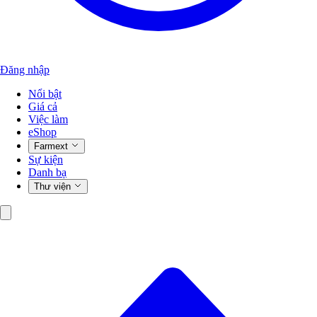
Đăng nhập
Nổi bật
Giá cả
Việc làm
eShop
Farmext
Sự kiện
Danh bạ
Thư viện