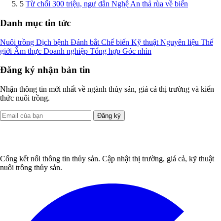
5
Từ chối 300 triệu, ngư dân Nghệ An thả rùa về biển
Danh mục tin tức
Nuôi trồng
Dịch bệnh
Đánh bắt
Chế biến
Kỹ thuật
Nguyên liệu
Thế
giới
Ẩm thực
Doanh nghiệp
Tổng hợp
Góc nhìn
Đăng ký nhận bản tin
Nhận thông tin mới nhất về ngành thủy sản, giá cả thị trường và kiến
thức nuôi trồng.
Đăng ký
Cổng kết nối thông tin thủy sản. Cập nhật thị trường, giá cả, kỹ thuật
nuôi trồng thủy sản.