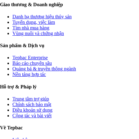
Giao thương & Doanh nghiệp
Danh bạ thương hiệu thủy sản
Tuyển dụng, việc làm
Tìm nhà mua hàng
Vùng nuôi và chứng nhận
Sản phẩm & Dịch vụ
Tepbac Enterprise
Báo cáo chuyên sâu
Quảng bá & truyền thông ngành
Nền tảng hợp tác
Hỗ trợ & Pháp lý
Trung tâm trợ giúp
Chính sách bảo mật
Điều khoản sử dụng
Cộng tác và bài viết
Về Tepbac