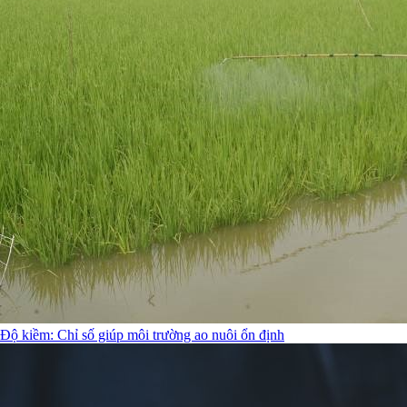
Độ kiềm: Chỉ số giúp môi trường ao nuôi ổn định