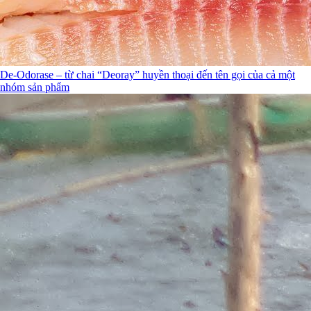
De-Odorase – từ chai “Deoray” huyền thoại đến tên gọi của cả một
nhóm sản phẩm