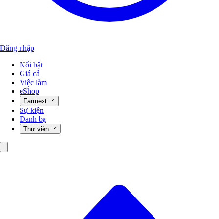
Đăng nhập
Nổi bật
Giá cả
Việc làm
eShop
Farmext
Sự kiện
Danh bạ
Thư viện