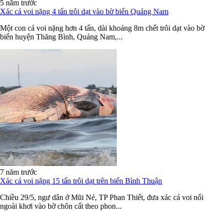
5 năm trước
Xác cá voi nặng 4 tấn trôi dạt vào bờ biển Quảng Nam
Một con cá voi nặng hơn 4 tấn, dài khoảng 8m chết trôi dạt vào bờ
biển huyện Thăng Bình, Quảng Nam,...
7 năm trước
Xác cá voi nặng 15 tấn trôi dạt trên biển Bình Thuận
Chiều 29/5, ngư dân ở Mũi Né, TP Phan Thiết, đưa xác cá voi nổi
ngoài khơi vào bờ chôn cất theo phon...