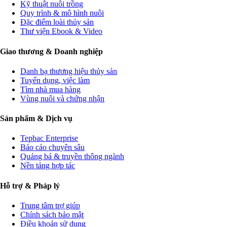
Kỹ thuật nuôi trồng
Quy trình & mô hình nuôi
Đặc điểm loài thủy sản
Thư viện Ebook & Video
Giao thương & Doanh nghiệp
Danh bạ thương hiệu thủy sản
Tuyển dụng, việc làm
Tìm nhà mua hàng
Vùng nuôi và chứng nhận
Sản phẩm & Dịch vụ
Tepbac Enterprise
Báo cáo chuyên sâu
Quảng bá & truyền thông ngành
Nền tảng hợp tác
Hỗ trợ & Pháp lý
Trung tâm trợ giúp
Chính sách bảo mật
Điều khoản sử dụng