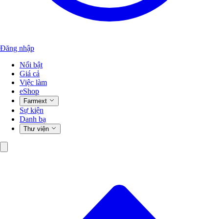
Đăng nhập
Nổi bật
Giá cả
Việc làm
eShop
Farmext
Sự kiện
Danh bạ
Thư viện