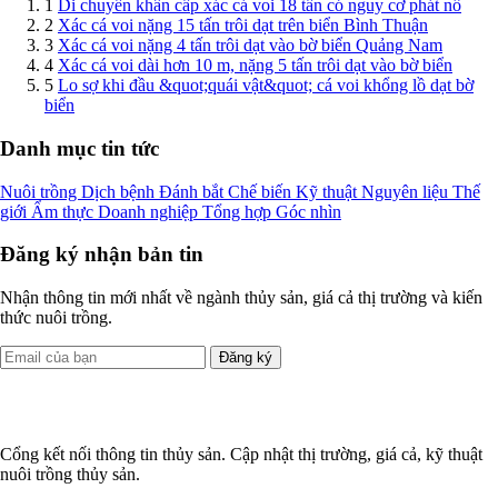
1
Di chuyển khẩn cấp xác cá voi 18 tấn có nguy cơ phát nổ
2
Xác cá voi nặng 15 tấn trôi dạt trên biển Bình Thuận
3
Xác cá voi nặng 4 tấn trôi dạt vào bờ biển Quảng Nam
4
Xác cá voi dài hơn 10 m, nặng 5 tấn trôi dạt vào bờ biển
5
Lo sợ khi đầu &quot;quái vật&quot; cá voi khổng lồ dạt bờ
biển
Danh mục tin tức
Nuôi trồng
Dịch bệnh
Đánh bắt
Chế biến
Kỹ thuật
Nguyên liệu
Thế
giới
Ẩm thực
Doanh nghiệp
Tổng hợp
Góc nhìn
Đăng ký nhận bản tin
Nhận thông tin mới nhất về ngành thủy sản, giá cả thị trường và kiến
thức nuôi trồng.
Đăng ký
Cổng kết nối thông tin thủy sản. Cập nhật thị trường, giá cả, kỹ thuật
nuôi trồng thủy sản.