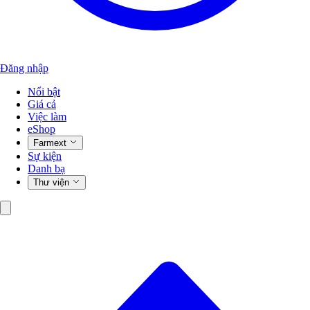
Đăng nhập
Nổi bật
Giá cả
Việc làm
eShop
Farmext
Sự kiện
Danh bạ
Thư viện