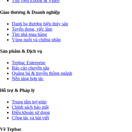
Thư viện Ebook & Video
Giao thương & Doanh nghiệp
Danh bạ thương hiệu thủy sản
Tuyển dụng, việc làm
Tìm nhà mua hàng
Vùng nuôi và chứng nhận
Sản phẩm & Dịch vụ
Tepbac Enterprise
Báo cáo chuyên sâu
Quảng bá & truyền thông ngành
Nền tảng hợp tác
Hỗ trợ & Pháp lý
Trung tâm trợ giúp
Chính sách bảo mật
Điều khoản sử dụng
Cộng tác và bài viết
Về Tepbac