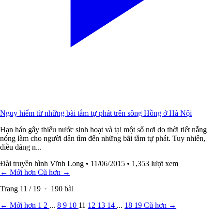
Nguy hiểm từ những bãi tắm tự phát trên sông Hồng ở Hà Nội
Hạn hán gây thiếu nước sinh hoạt và tại một số nơi do thời tiết nắng
nóng làm cho người dân tìm đến những bãi tắm tự phát. Tuy nhiên,
điều đáng n...
Đài truyền hình Vĩnh Long
• 11/06/2015
• 1,353 lượt xem
← Mới hơn
Cũ hơn →
Trang
11
/
19
·
190
bài
← Mới hơn
1
2
...
8
9
10
11
12
13
14
...
18
19
Cũ hơn →