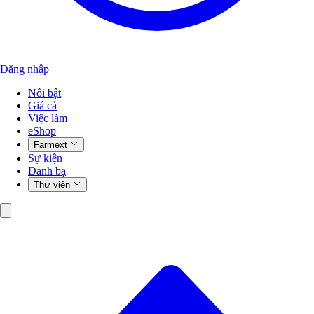
Đăng nhập
Nổi bật
Giá cả
Việc làm
eShop
Farmext
Sự kiện
Danh bạ
Thư viện