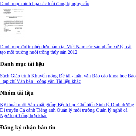
Danh mục minh họa các loài đang bị nguy cấp
Danh mục được phép lưu hành tại Việt Nam các sản phẩm xử lý, cải
tạo môi trường nuôi trồng thủy sản 2012
Danh mục tài liệu
Sách
Giáo trình
Khuyến nông
Đề tài - luận văn
Báo cáo khoa học
Báo
- tạp chí
Văn bản - công văn
Tài liệu khác
Nhóm tài liệu
Kỹ thuật nuôi
Sản xuất giống
Bệnh học
Chế biến
Sinh lý
Dinh dưỡng
Di truyền
Cá cảnh
Tiếng anh
Quản lý môi trường
Quản lý nghề cá
Ngư loại
Tổng hợp khác
Đăng ký nhận bản tin