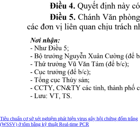
Tiêu chuẩn cơ sở xét nghiệm phát hiện virus gây hội chứng đốm trắng
(WSSV) ở tôm bằng kỹ thuật Real-time PCR