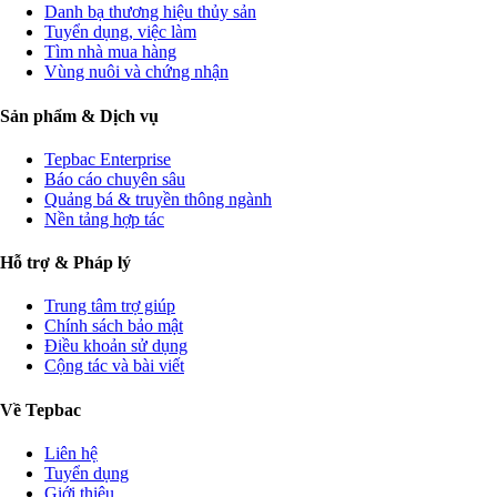
Danh bạ thương hiệu thủy sản
Tuyển dụng, việc làm
Tìm nhà mua hàng
Vùng nuôi và chứng nhận
Sản phẩm & Dịch vụ
Tepbac Enterprise
Báo cáo chuyên sâu
Quảng bá & truyền thông ngành
Nền tảng hợp tác
Hỗ trợ & Pháp lý
Trung tâm trợ giúp
Chính sách bảo mật
Điều khoản sử dụng
Cộng tác và bài viết
Về Tepbac
Liên hệ
Tuyển dụng
Giới thiệu