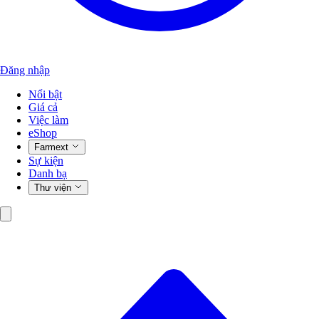
Đăng nhập
Nổi bật
Giá cả
Việc làm
eShop
Farmext
Sự kiện
Danh bạ
Thư viện