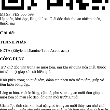
Mã SP:
FES-000-599
Hạ phèn, khử đọc, lắng phù sa. Giải độc tính cho ao nhiễm phèn,
thuốc sâu
Chi tiết
THÀNH PHẦN
EDTA (Ethylene Diamine Tetra Acetic acid)
CÔNG DỤNG
Trừ khử độc tính trong ao nuôi tôm, sau khi sử dụng hóa chất, thuốc
trừ sâu diệt giáp xác rất hiệu quả.
Khử phèn trong ao nuôi tôm, đánh tan phèn trên thâm tôm, giúp vỏ
tôm luôn bóng đẹp.
Lắng tụ bùn, chất lơ lững, cặn bã, phù sa trong ao nuôi tôm giúp ao
nuôi tôm có màu sắc đẹp, ổn định môi trường nuôi.
Giảm độc tính của kim loại nặng có trong ao nuôi thủy sản như chì,
thủy ngân,.. giúp cho môi trường ao nuôi thích hợp cho tôm phát triển.