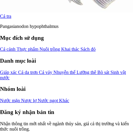
Cá tra
Pangasianodon hypophthalmus
Mục đích sử dụng
Cá cảnh
Thực phẩm
Nuôi trồng
Khai thác
Sách đỏ
Danh mục loài
Giáp xác
Cá da trơn
Cá vảy
Nhuyễn thể
Lưỡng thê
Bò sát
Sinh vật
nước
Nhóm loài
Nước mặn
Nược lợ
Nước ngọt
Khác
Đăng ký nhận bản tin
Nhận thông tin mới nhất về ngành thủy sản, giá cả thị trường và kiến
thức nuôi trồng.