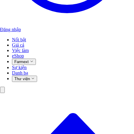
Đăng nhập
Nổi bật
Giá cả
Việc làm
eShop
Farmext
Sự kiện
Danh bạ
Thư viện