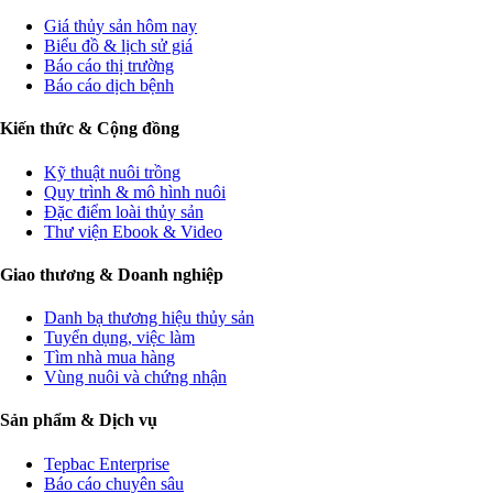
Giá thủy sản hôm nay
Biểu đồ & lịch sử giá
Báo cáo thị trường
Báo cáo dịch bệnh
Kiến thức & Cộng đồng
Kỹ thuật nuôi trồng
Quy trình & mô hình nuôi
Đặc điểm loài thủy sản
Thư viện Ebook & Video
Giao thương & Doanh nghiệp
Danh bạ thương hiệu thủy sản
Tuyển dụng, việc làm
Tìm nhà mua hàng
Vùng nuôi và chứng nhận
Sản phẩm & Dịch vụ
Tepbac Enterprise
Báo cáo chuyên sâu