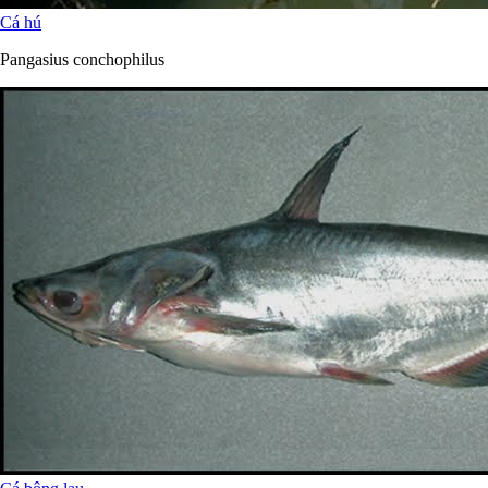
Cá hú
Pangasius conchophilus