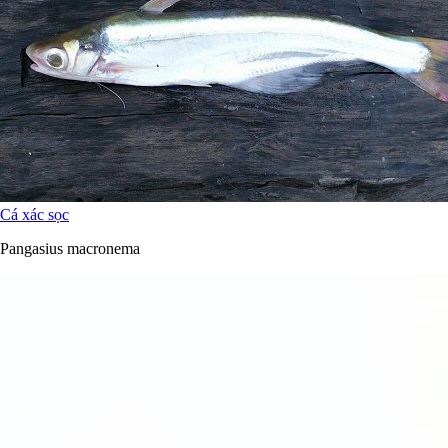
Cá xác sọc
Pangasius macronema