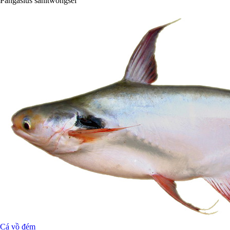
Pangasius sanitwongsei
Cá vồ đém