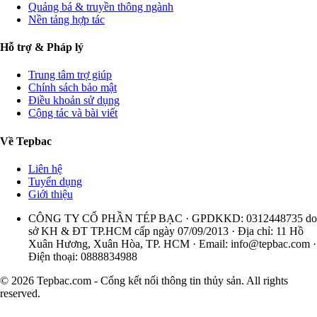
Quảng bá & truyền thông ngành
Nền tảng hợp tác
Hỗ trợ & Pháp lý
Trung tâm trợ giúp
Chính sách bảo mật
Điều khoản sử dụng
Cộng tác và bài viết
Về Tepbac
Liên hệ
Tuyển dụng
Giới thiệu
CÔNG TY CỔ PHẦN TÉP BẠC · GPDKKD: 0312448735 do
sở KH & ĐT TP.HCM cấp ngày 07/09/2013 · Địa chỉ: 11 Hồ
Xuân Hương, Xuân Hòa, TP. HCM · Email:
info@tepbac.com
·
Điện thoại: 0888834988
© 2026 Tepbac.com - Cổng kết nối thông tin thủy sản. All rights
reserved.