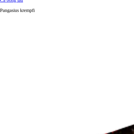
Cá bông lau
Pangasius krempfi