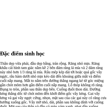
Đặc điểm sinh học
Thân dẹp vừa phải, đầu dẹp bằng, trán rộng. Răng nhỏ mịn. Răng
khẩu cái hình tam giác nằm kề 2 bên đám răng lá mía và 2 đám răng
này nhỏ hơn 1/3 răng lá mía. Râu mép kép dài tới hoặc quá gốc vây
ngực, râu hàm dưới nhỏ mịn kéo dài đến khoảng giữa mắt và điểm
cuối nắp mang. Mắt to nằm trên đường thẳng ngang kẻ từ góc miệng
gần chót mõm hơn gần điểm cuối nắp mang. Lỗ thóp không rõ ràng.
Bụng to tròn, phần sau thân dẹp bên. Cuống đuôi thon dài. Đường
lưng thẳng dốc từ chót mõm đến khởi điểm gốc vây lưng. Gai vây
lưng và gai vây ngực cứng, nhọn, mặt sau của các gai này có răng cưa
hướng xuống gốc. Vây mỡ nhỏ, dài, phần sau không dính với cuống
đuôi. Mặt sau của thân và đầu có màu xám xanh, nhạt dần xuống