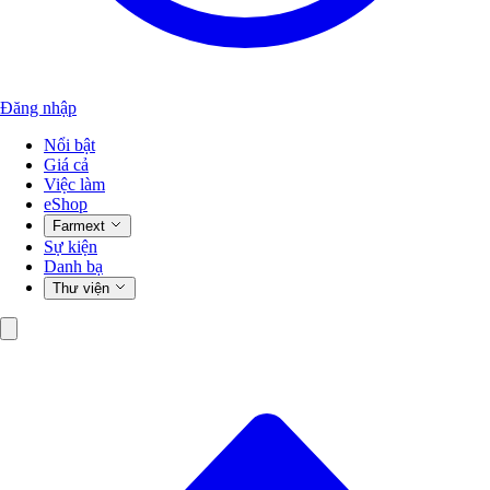
Đăng nhập
Nổi bật
Giá cả
Việc làm
eShop
Farmext
Sự kiện
Danh bạ
Thư viện