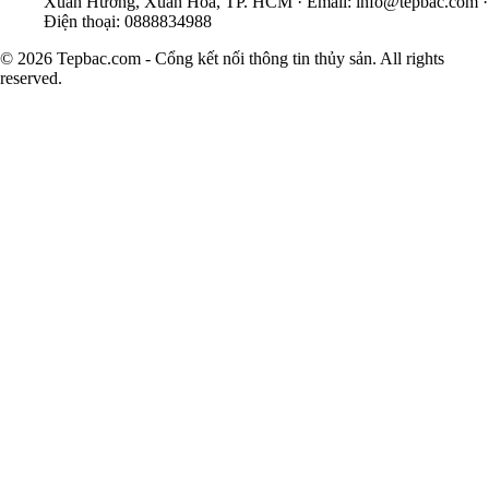
Xuân Hương, Xuân Hòa, TP. HCM · Email:
info@tepbac.com
·
Điện thoại: 0888834988
© 2026 Tepbac.com - Cổng kết nối thông tin thủy sản. All rights
reserved.