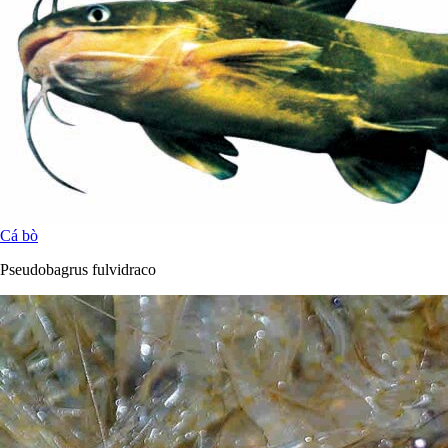
Cá bò
Pseudobagrus fulvidraco