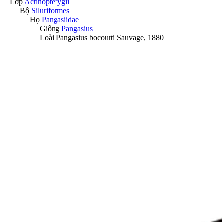
Lớp
Actinopterygii
Bộ
Siluriformes
Họ
Pangasiidae
Giống
Pangasius
Loài
Pangasius bocourti
Sauvage, 1880