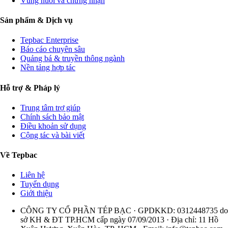
Vùng nuôi và chứng nhận
Sản phẩm & Dịch vụ
Tepbac Enterprise
Báo cáo chuyên sâu
Quảng bá & truyền thông ngành
Nền tảng hợp tác
Hỗ trợ & Pháp lý
Trung tâm trợ giúp
Chính sách bảo mật
Điều khoản sử dụng
Cộng tác và bài viết
Về Tepbac
Liên hệ
Tuyển dụng
Giới thiệu
CÔNG TY CỔ PHẦN TÉP BẠC · GPDKKD: 0312448735 do
sở KH & ĐT TP.HCM cấp ngày 07/09/2013 · Địa chỉ: 11 Hồ