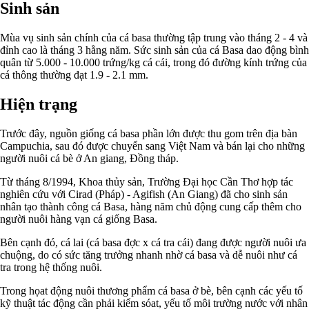
Sinh sản
Mùa vụ sinh sản chính của cá basa thường tập trung vào tháng 2 - 4 và
đỉnh cao là tháng 3 hằng năm. Sức sinh sản của cá Basa dao động bình
quân từ 5.000 - 10.000 trứng/kg cá cái, trong đó đường kính trứng của
cá thông thường đạt 1.9 - 2.1 mm.
Hiện trạng
Trước đây, nguồn giống cá basa phần lớn được thu gom trên địa bàn
Campuchia, sau đó được chuyển sang Việt Nam và bán lại cho những
người nuôi cá bè ở An giang, Đồng tháp.
Từ tháng 8/1994, Khoa thủy sản, Trường Đại học Cần Thơ hợp tác
nghiên cứu với Cirad (Pháp) - Agifish (An Giang) đã cho sinh sản
nhân tạo thành công cá Basa, hàng năm chủ động cung cấp thêm cho
người nuôi hàng vạn cá giống Basa.
Bên cạnh đó, cá lai (cá basa đợc x cá tra cái) đang được người nuôi ưa
chuộng, do có sức tăng trưởng nhanh nhờ cá basa và dễ nuôi như cá
tra trong hệ thống nuôi.
Trong họat động nuôi thương phẩm cá basa ở bè, bên cạnh các yếu tố
kỹ thuật tác động cần phải kiểm sóat, yếu tố môi trường nước với nhân