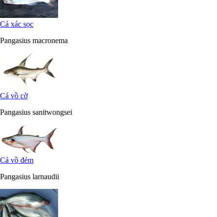
Cá xác sọc
Pangasius macronema
Cá vồ cờ
Pangasius sanitwongsei
Cá vồ đém
Pangasius larnaudii