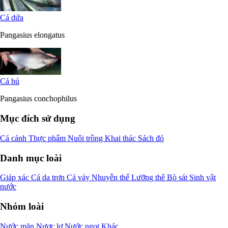
Cá dứa
Pangasius elongatus
Cá hú
Pangasius conchophilus
Mục đích sử dụng
Cá cảnh
Thực phẩm
Nuôi trồng
Khai thác
Sách đỏ
Danh mục loài
Giáp xác
Cá da trơn
Cá vảy
Nhuyễn thể
Lưỡng thê
Bò sát
Sinh vật
nước
Nhóm loài
Nước mặn
Nược lợ
Nước ngọt
Khác