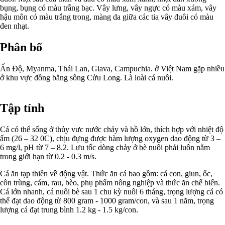
bụng, bụng có màu trắng bạc. Vây lưng, vây ngực có màu xám, vây
hậu môn có màu trắng trong, màng da giữa các tia vây đuôi có màu
đen nhạt.
Phân bố
Ấn Độ, Myanma, Thái Lan, Giava, Campuchia. ở Việt Nam gặp nhiều
ở khu vực đồng bằng sông Cửu Long. Là loài cá nuôi.
Tập tính
Cá có thể sống ở thủy vưc nước chảy và hồ lớn, thích hợp với nhiệt độ
ấm (26 – 32 0C), chịu đựng được hàm lượng oxygen dao động từ 3 –
6 mg/l, pH từ 7 – 8.2. Lưu tốc dòng chảy ở bè nuôi phải luôn nằm
trong giới hạn từ 0.2 - 0.3 m/s.
Cá ăn tạp thiên về động vật. Thức ăn cá bao gồm: cá con, giun, ốc,
côn trùng, cám, rau, bèo, phụ phẩm nông nghiệp và thức ăn chế biến.
Cá lớn nhanh, cá nuôi bè sau 1 chu kỳ nuôi 6 tháng, trọng lượng cá có
thể đạt dao động từ 800 gram - 1000 gram/con, và sau 1 năm, trọng
lượng cá đạt trung bình 1.2 kg - 1.5 kg/con.