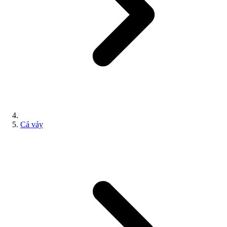
Cá vảy