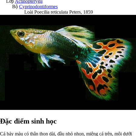
Lớp
Actinopterygii
Bộ
Cyprinodontiformes
Loài
Poecilia reticulata
Peters, 1859
Đặc điểm sinh học
Cá bảy màu có thân thon dài, đầu nhỏ nhọn, miệng cá trên, môi dưới