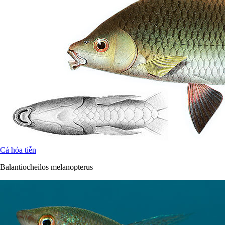
Cá hỏa tiễn
Balantiocheilos melanopterus