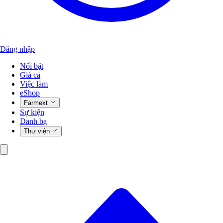
Đăng nhập
Nổi bật
Giá cả
Việc làm
eShop
Farmext
Sự kiện
Danh bạ
Thư viện