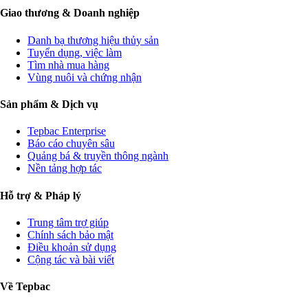
Giao thương & Doanh nghiệp
Danh bạ thương hiệu thủy sản
Tuyển dụng, việc làm
Tìm nhà mua hàng
Vùng nuôi và chứng nhận
Sản phẩm & Dịch vụ
Tepbac Enterprise
Báo cáo chuyên sâu
Quảng bá & truyền thông ngành
Nền tảng hợp tác
Hỗ trợ & Pháp lý
Trung tâm trợ giúp
Chính sách bảo mật
Điều khoản sử dụng
Cộng tác và bài viết
Về Tepbac