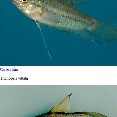
Cá bãi trầu
Trichopsis vittata