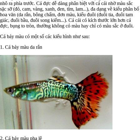
nhô ra phía trước. Cá đực dễ dàng phân biệt với cá cái nhờ màu sắc
sặc sỡ (đỏ, cam, vàng, xanh, đen, tím, lam...), đa dạng về kiểu phân bố
hoa văn (da rắn, bông chấm, đơn màu, kiểu đuôi (đuôi tia, đuôi tam
giác, đuôi bầu, đuôi song kiếm...). Cá cái có kích thước lớn hơn cá
đực, bụng to tròn, thường không có màu hay chỉ có màu sắc ở đuôi.
Cá bảy màu có một số các kiểu hình như sau:
1. Cá bảy màu da rắn
2. Cá bảy màu pha lê