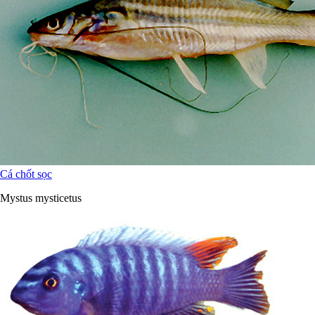
Cá chốt sọc
Mystus mysticetus