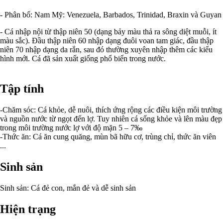
- Phân bố: Nam Mỹ: Venezuela, Barbados, Trinidad, Braxin và Guyan
- Cá nhập nội từ thập niên 50 (dạng bảy màu thả ra sông diệt muỗi, ít
màu sắc). Đầu thập niên 60 nhập dạng đuôi voan tam giác, đầu thập
niên 70 nhập dạng da rắn, sau đó thường xuyên nhập thêm các kiểu
hình mới. Cá đã sản xuất giống phổ biến trong nước.
Tập tính
-Chăm sóc: Cá khỏe, dễ nuôi, thích ứng rộng các điều kiện môi trường
và nguồn nước từ ngọt đến lợ. Tuy nhiên cá sống khỏe và lên màu đẹp
trong môi trường nước lợ với độ mặn 5 – 7‰
-Thức ăn: Cá ăn cung quăng, mùn bã hữu cơ, trùng chỉ, thức ăn viên
...
Sinh sản
Sinh sản: Cá đẻ con, mắn đẻ và dễ sinh sản
Hiện trạng