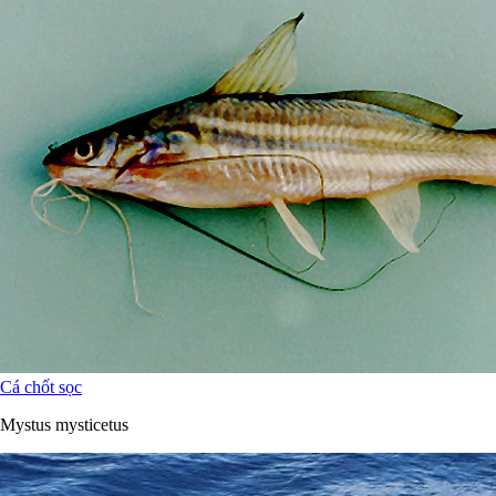
Cá chốt sọc
Mystus mysticetus