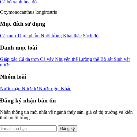
Cá bò xanh hoa đỏ
Oxymonocanthus longirostris
Mục đích sử dụng
Cá cảnh
Thực phẩm
Nuôi trồng
Khai thác
Sách đỏ
Danh mục loài
Giáp xác
Cá da trơn
Cá vảy
Nhuyễn thể
Lưỡng thê
Bò sát
Sinh vật
nước
Nhóm loài
Nước mặn
Nược lợ
Nước ngọt
Khác
Đăng ký nhận bản tin
Nhận thông tin mới nhất về ngành thủy sản, giá cả thị trường và kiến
thức nuôi trồng.
Đăng ký