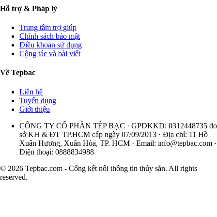
Hỗ trợ & Pháp lý
Trung tâm trợ giúp
Chính sách bảo mật
Điều khoản sử dụng
Cộng tác và bài viết
Về Tepbac
Liên hệ
Tuyển dụng
Giới thiệu
CÔNG TY CỔ PHẦN TÉP BẠC · GPDKKD: 0312448735 do
sở KH & ĐT TP.HCM cấp ngày 07/09/2013 · Địa chỉ: 11 Hồ
Xuân Hương, Xuân Hòa, TP. HCM · Email:
info@tepbac.com
·
Điện thoại: 0888834988
© 2026 Tepbac.com - Cổng kết nối thông tin thủy sản. All rights
reserved.