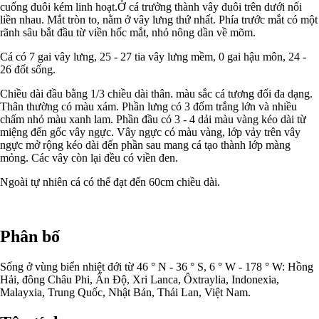
cuống đuôi kém linh hoạt.Ở cá trưởng thành vây đuôi trên dưới nối
liền nhau. Mắt tròn to, nằm ở vây lưng thứ nhất. Phía trước mắt có một
rãnh sâu bắt đầu từ viền hốc mắt, nhỏ nông dần về mõm.
Cá có 7 gai vây lưng, 25 - 27 tia vây lưng mềm, 0 gai hậu môn, 24 -
26 đốt sống.
Chiều dài đầu bằng 1/3 chiều dài thân. màu sắc cá tương đối đa dạng.
Thân thường có màu xám. Phần lưng có 3 đốm trắng lớn và nhiều
chấm nhỏ màu xanh lam. Phần đầu có 3 - 4 dải màu vàng kéo dài từ
miệng đến gốc vây ngực. Vây ngực có màu vàng, lớp vảy trên vây
ngực mở rộng kéo dài đến phần sau mang cá tạo thành lớp màng
mỏng. Các vây còn lại đều có viền đen.
Ngoài tự nhiên cá có thể đạt đến 60cm chiều dài.
Phân bố
Sống ở vùng biển nhiệt đới từ 46 ° N - 36 ° S, 6 ° W - 178 ° W: Hồng
Hải, đông Châu Phi, Ấn Độ, Xri Lanca, Ôxtraylia, Indonexia,
Malayxia, Trung Quốc, Nhật Bản, Thái Lan, Việt Nam.