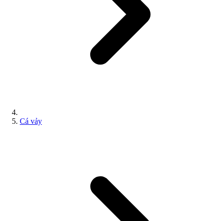
Cá vảy