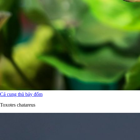
Cá cung thủ bảy đốm
Toxotes chatareus