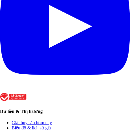
Dữ liệu & Thị trường
Giá thủy sản hôm nay
Biểu đồ & lịch sử giá