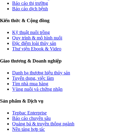
Báo cáo thị trường
Báo cáo dịch bệnh
Kiến thức & Cộng đồng
Kỹ thuật nuôi trồng
Quy trình & mô hình nuôi
Đặc điểm loài thủy sản
Thư viện Ebook & Video
Giao thương & Doanh nghiệp
Danh bạ thương hiệu thủy sản
Tuyển dụng, việc làm
Tìm nhà mua hàng
Vùng nuôi và chứng nhận
Sản phẩm & Dịch vụ
Tepbac Enterprise
Báo cáo chuyên sâu
Quảng bá & truyền thông ngành
Nền tảng hợp tác