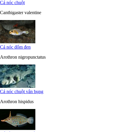
Cá nóc chuột
Canthigaster valentine
Cá nóc đốm đen
Arothron nigropunctatus
Cá nóc chuột vân bụng
Arothron hispidus