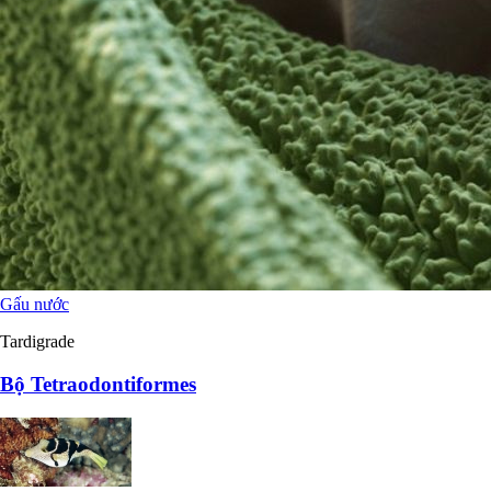
Gấu nước
Tardigrade
Bộ Tetraodontiformes