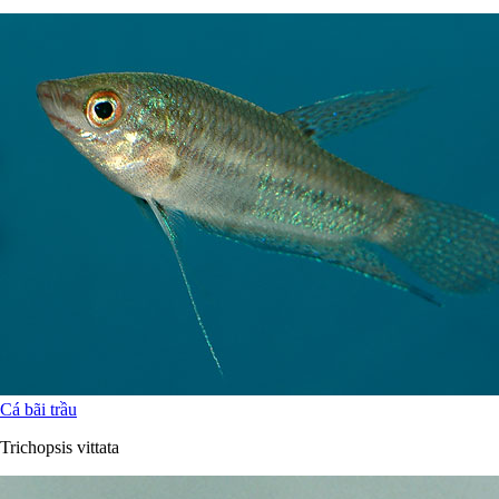
Cá bãi trầu
Trichopsis vittata