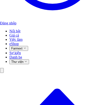
Đăng nhập
Nổi bật
Giá cả
Việc làm
eShop
Farmext
Sự kiện
Danh bạ
Thư viện