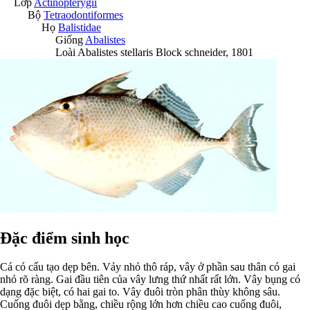
Lớp
Actinopterygii
Bộ
Tetraodontiformes
Họ
Balistidae
Giống
Abalistes
Loài
Abalistes stellaris
Block schneider, 1801
Đặc điểm sinh học
Cá có cấu tạo dẹp bên. Vảy nhỏ thô ráp, vây ở phần sau thân có gai
nhỏ rõ ràng. Gai đầu tiên của vây lưng thứ nhất rất lớn. Vây bụng có
dạng đặc biệt, có hai gai to. Vây đuôi tròn phân thùy không sâu.
Cuống đuôi dẹp bằng, chiều rộng lớn hơn chiều cao cuống đuôi,