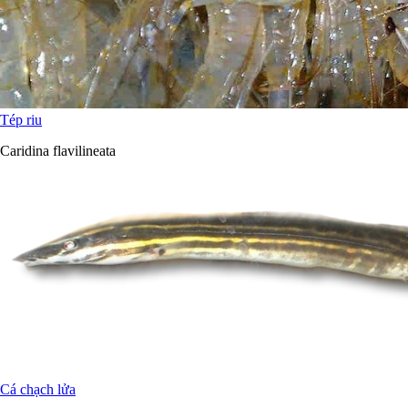
Tép riu
Caridina flavilineata
Cá chạch lửa