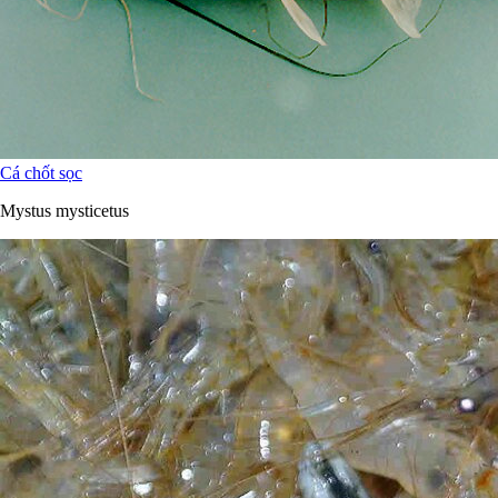
Cá chốt sọc
Mystus mysticetus