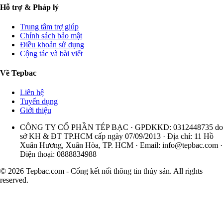
Hỗ trợ & Pháp lý
Trung tâm trợ giúp
Chính sách bảo mật
Điều khoản sử dụng
Cộng tác và bài viết
Về Tepbac
Liên hệ
Tuyển dụng
Giới thiệu
CÔNG TY CỔ PHẦN TÉP BẠC · GPDKKD: 0312448735 do
sở KH & ĐT TP.HCM cấp ngày 07/09/2013 · Địa chỉ: 11 Hồ
Xuân Hương, Xuân Hòa, TP. HCM · Email:
info@tepbac.com
·
Điện thoại: 0888834988
© 2026 Tepbac.com - Cổng kết nối thông tin thủy sản. All rights
reserved.