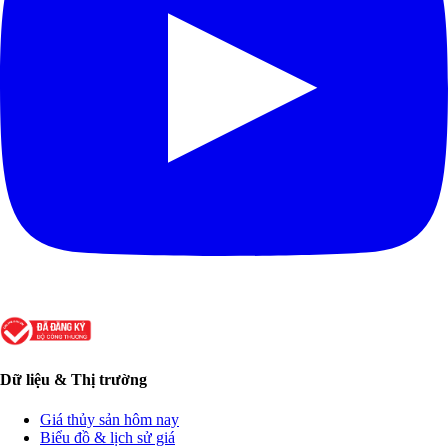
Dữ liệu & Thị trường
Giá thủy sản hôm nay
Biểu đồ & lịch sử giá