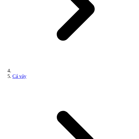
Cá vảy