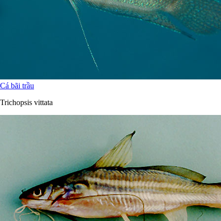
Cá bãi trầu
Trichopsis vittata