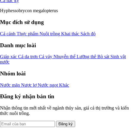
Cá hắc kỳ
Hyphessobrycon megalopterus
Mục đích sử dụng
Cá cảnh
Thực phẩm
Nuôi trồng
Khai thác
Sách đỏ
Danh mục loài
Giáp xác
Cá da trơn
Cá vảy
Nhuyễn thể
Lưỡng thê
Bò sát
Sinh vật
nước
Nhóm loài
Nước mặn
Nược lợ
Nước ngọt
Khác
Đăng ký nhận bản tin
Nhận thông tin mới nhất về ngành thủy sản, giá cả thị trường và kiến
thức nuôi trồng.
Đăng ký