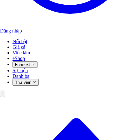
Đăng nhập
Nổi bật
Giá cả
Việc làm
eShop
Farmext
Sự kiện
Danh bạ
Thư viện