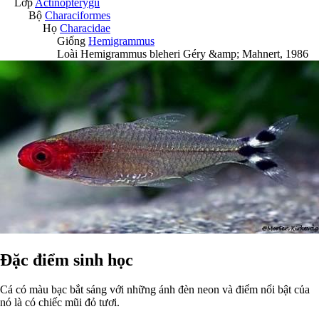
Lớp
Actinopterygii
Bộ
Characiformes
Họ
Characidae
Giống
Hemigrammus
Loài
Hemigrammus bleheri
Géry &amp; Mahnert, 1986
Đặc điểm sinh học
Cá có màu bạc bắt sáng với những ánh đèn neon và điểm nổi bật của
nó là có chiếc mũi đỏ tươi.