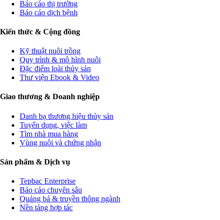
Báo cáo thị trường
Báo cáo dịch bệnh
Kiến thức & Cộng đồng
Kỹ thuật nuôi trồng
Quy trình & mô hình nuôi
Đặc điểm loài thủy sản
Thư viện Ebook & Video
Giao thương & Doanh nghiệp
Danh bạ thương hiệu thủy sản
Tuyển dụng, việc làm
Tìm nhà mua hàng
Vùng nuôi và chứng nhận
Sản phẩm & Dịch vụ
Tepbac Enterprise
Báo cáo chuyên sâu
Quảng bá & truyền thông ngành
Nền tảng hợp tác