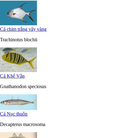
Cá chim trắng vây vàng
Trachinotus blochii
Cá Khế Vằn
Gnathanodon speciosus
Cá Nục thuôn
Decapterus macrosoma