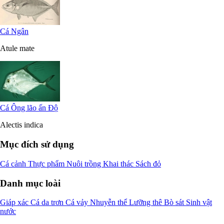
Cá Ngân
Atule mate
Cá Ông lão ấn Độ
Alectis indica
Mục đích sử dụng
Cá cảnh
Thực phẩm
Nuôi trồng
Khai thác
Sách đỏ
Danh mục loài
Giáp xác
Cá da trơn
Cá vảy
Nhuyễn thể
Lưỡng thê
Bò sát
Sinh vật
nước