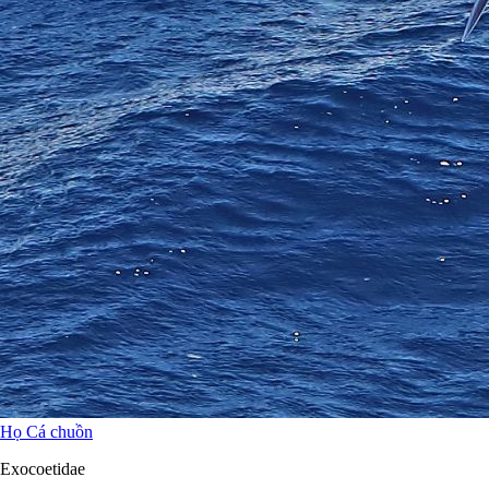
Họ Cá chuồn
Exocoetidae