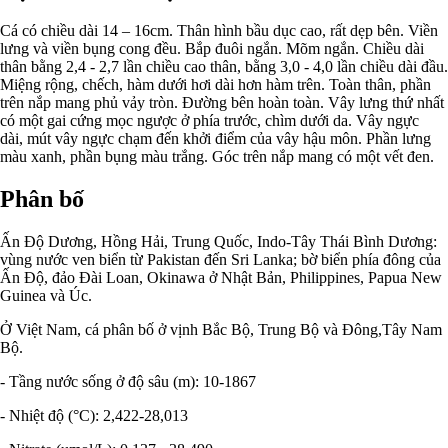
Cá có chiều dài 14 – 16cm. Thân hình bầu dục cao, rất dẹp bên. Viền
lưng và viền bụng cong đều. Bắp đuôi ngắn. Mõm ngắn. Chiều dài
thân bằng 2,4 - 2,7 lần chiều cao thân, bằng 3,0 - 4,0 lần chiều dài đầu.
Miệng rộng, chếch, hàm dưới hơi dài hơn hàm trên. Toàn thân, phần
trên nắp mang phủ vảy tròn. Đường bên hoàn toàn. Vây lưng thứ nhất
có một gai cứng mọc ngược ở phía trước, chìm dưới da. Vây ngực
dài, mút vây ngực chạm đến khởi điểm của vây hậu môn. Phần lưng
màu xanh, phần bụng màu trắng. Góc trên nắp mang có một vết đen.
Phân bố
Ấn Độ Dương, Hồng Hải, Trung Quốc, Indo-Tây Thái Bình Dương:
vùng nước ven biển từ Pakistan đến Sri Lanka; bờ biển phía đông của
Ấn Độ, đảo Đài Loan, Okinawa ở Nhật Bản, Philippines, Papua New
Guinea và Úc.
Ở Việt Nam, cá phân bố ở vịnh Bắc Bộ, Trung Bộ và Đông,Tây Nam
Bộ.
- Tầng nước sống ở độ sâu (m): 10-1867
- Nhiệt độ (°C): 2,422-28,013