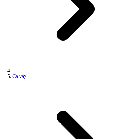
Cá vảy