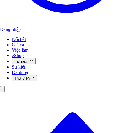
Đăng nhập
Nổi bật
Giá cả
Việc làm
eShop
Farmext
Sự kiện
Danh bạ
Thư viện