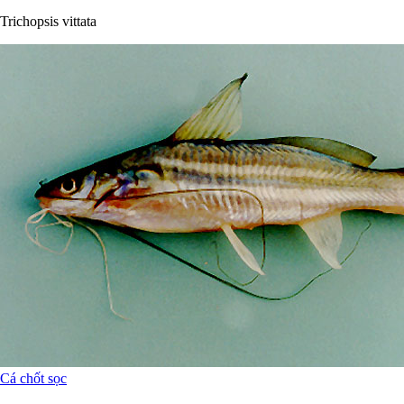
Trichopsis vittata
Cá chốt sọc