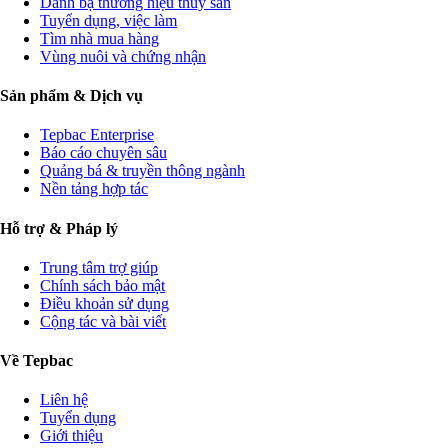
Danh bạ thương hiệu thủy sản
Tuyển dụng, việc làm
Tìm nhà mua hàng
Vùng nuôi và chứng nhận
Sản phẩm & Dịch vụ
Tepbac Enterprise
Báo cáo chuyên sâu
Quảng bá & truyền thông ngành
Nền tảng hợp tác
Hỗ trợ & Pháp lý
Trung tâm trợ giúp
Chính sách bảo mật
Điều khoản sử dụng
Cộng tác và bài viết
Về Tepbac
Liên hệ
Tuyển dụng
Giới thiệu