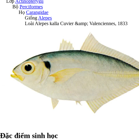
Lớp
Actinopterygii
Bộ
Perciformes
Họ
Carangidae
Giống
Alepes
Loài
Alepes kalla
Cuvier &amp; Valenciennes, 1833
Đặc điểm sinh học