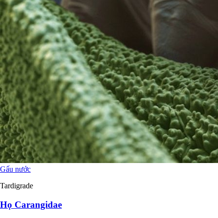
Gấu nước
Tardigrade
Họ Carangidae