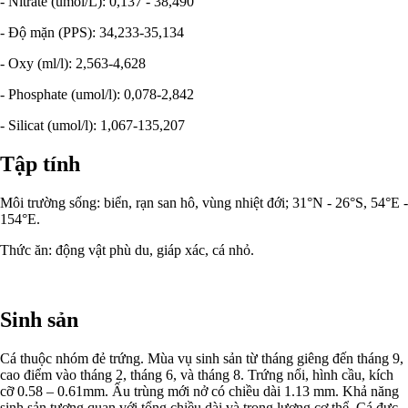
- Nitrate (umol/L): 0,137 - 38,490
- Độ mặn (PPS): 34,233-35,134
- Oxy (ml/l): 2,563-4,628
- Phosphate (umol/l): 0,078-2,842
- Silicat (umol/l): 1,067-135,207
Tập tính
Môi trường sống: biển, rạn san hô, vùng nhiệt đới; 31°N - 26°S, 54°E -
154°E.
Thức ăn: động vật phù du, giáp xác, cá nhỏ.
Sinh sản
Cá thuộc nhóm đẻ trứng. Mùa vụ sinh sản từ tháng giêng đến tháng 9,
cao điểm vào tháng 2, tháng 6, và tháng 8. Trứng nổi, hình cầu, kích
cỡ 0.58 – 0.61mm. Ấu trùng mới nở có chiều dài 1.13 mm. Khả năng
sinh sản tương quan với tổng chiều dài và trọng lượng cơ thể. Cá đực