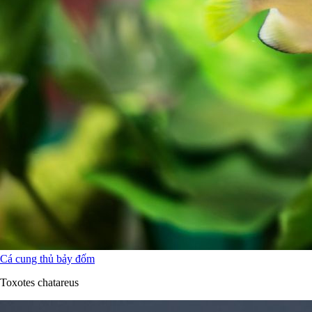
Cá cung thủ bảy đốm
Toxotes chatareus