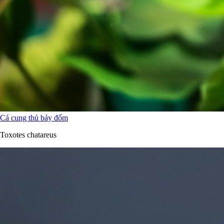
Cá cung thủ bảy đốm
Toxotes chatareus