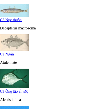
Cá Nục thuôn
Decapterus macrosoma
Cá Ngân
Atule mate
Cá Ông lão ấn Độ
Alectis indica