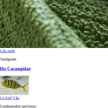
Gấu nước
Tardigrade
Họ Carangidae
Cá Khế Vằn
Gnathanodon speciosus