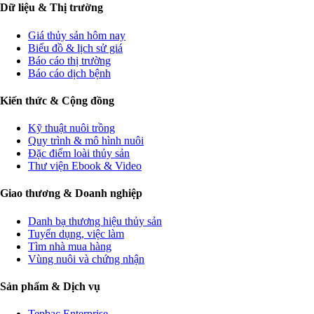
Dữ liệu & Thị trường
Giá thủy sản hôm nay
Biểu đồ & lịch sử giá
Báo cáo thị trường
Báo cáo dịch bệnh
Kiến thức & Cộng đồng
Kỹ thuật nuôi trồng
Quy trình & mô hình nuôi
Đặc điểm loài thủy sản
Thư viện Ebook & Video
Giao thương & Doanh nghiệp
Danh bạ thương hiệu thủy sản
Tuyển dụng, việc làm
Tìm nhà mua hàng
Vùng nuôi và chứng nhận
Sản phẩm & Dịch vụ
Tepbac Enterprise