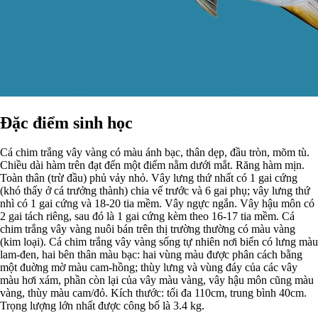
Đặc điểm sinh học
Cá chim trắng vây vàng có màu ánh bạc, thân dẹp, đầu tròn, mõm tù.
Chiều dài hàm trên đạt đến một điểm nằm dưới mắt. Răng hàm mịn.
Toàn thân (trừ đầu) phủ vảy nhỏ. Vây lưng thứ nhất có 1 gai cứng
(khó thấy ở cá trưởng thành) chia vế trước và 6 gai phụ; vây lưng thứ
nhì có 1 gai cứng và 18-20 tia mềm. Vây ngực ngắn. Vây hậu môn có
2 gai tách riêng, sau đó là 1 gai cứng kèm theo 16-17 tia mềm. Cá
chim trắng vây vàng nuôi bán trên thị trường thường có màu vàng
(kim loại). Cá chim trắng vây vàng sống tự nhiên nơi biển có lưng màu
lam-đen, hai bên thân màu bạc: hai vùng màu được phân cách bằng
một đuờng mờ màu cam-hồng; thùy lưng và vùng đáy của các vây
màu hơi xám, phần còn lại của vây màu vàng, vây hậu môn cũng màu
vàng, thùy màu cam/đỏ. Kích thước: tối đa 110cm, trung bình 40cm.
Trọng lượng lớn nhất được công bố là 3.4 kg.