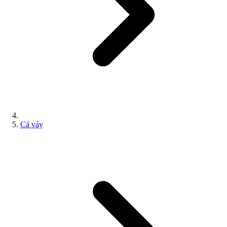
Cá vảy