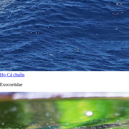
Họ Cá chuồn
Exocoetidae