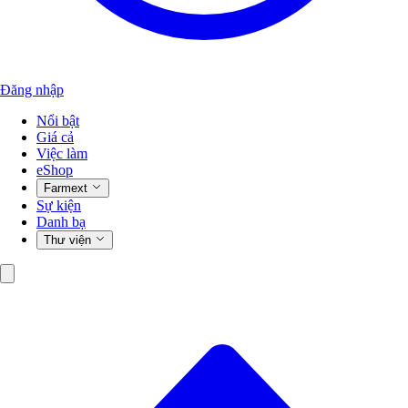
Đăng nhập
Nổi bật
Giá cả
Việc làm
eShop
Farmext
Sự kiện
Danh bạ
Thư viện