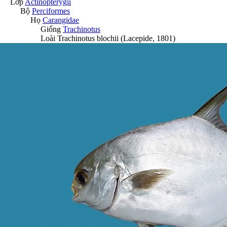
Lớp
Actinopterygii
Bộ
Perciformes
Họ
Carangidae
Giống
Trachinotus
Loài
Trachinotus blochii
(Lacepide, 1801)