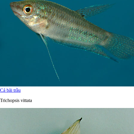
Cá bãi trầu
Trichopsis vittata