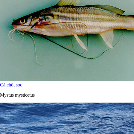
Cá chốt sọc
Mystus mysticetus