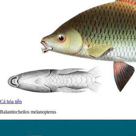
Cá hỏa tiễn
Balantiocheilos melanopterus