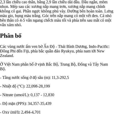
2,3 lần chiều cao thân, bằng 2,9 lần chiều dài đầu. Đầu ngắn, mõm
nhọn. Mép sau các xương nắp mang trơn, xương nắp mang chính
không có gai. Phần ngực không phủ vảy. Đường bên hoàn toàn. Lưng
màu gio, bụng màu trắng. Góc trên nắp mang có một vết đen. Cá nhỏ
bên thân có 4-5 vân ngang chếch màu tối và phía trên sau mắt có một
vân xám nhỏ.
Phân bố
Các vùng nước ấm ven bờ Ấn Độ - Thái Bình Dương, Indo-Pacific:
Đông Phi đến Fiji, phía bắc quần đảo Ryukyu, phía nam tới New
Zealand.
Ở Việt Nam phân bố ở vịnh Bắc Bộ, Trung Bộ, Đông và Tây Nam
Bộ.
- Tầng nước sống ở độ sâu (m): 11,3-292,5
- Nhiệt độ (°C): 22,098-28,199
- Nitrate (umol/L): 0,137 - 12,830
- Độ mặn (PPS): 34,357-35,439
- Oxy (ml/l): 2,494-4,701