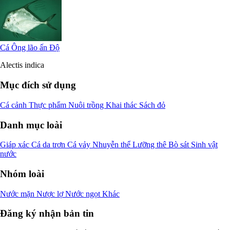
Cá Ông lão ấn Độ
Alectis indica
Mục đích sử dụng
Cá cảnh
Thực phẩm
Nuôi trồng
Khai thác
Sách đỏ
Danh mục loài
Giáp xác
Cá da trơn
Cá vảy
Nhuyễn thể
Lưỡng thê
Bò sát
Sinh vật
nước
Nhóm loài
Nước mặn
Nược lợ
Nước ngọt
Khác
Đăng ký nhận bản tin