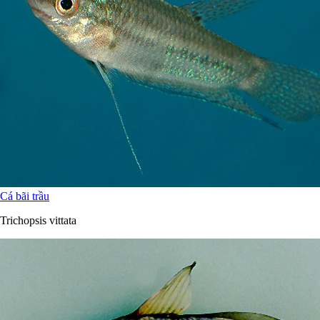
Cá bãi trầu
Trichopsis vittata