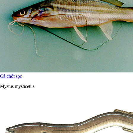
Cá chốt sọc
Mystus mysticetus