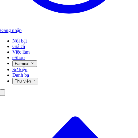
Đăng nhập
Nổi bật
Giá cả
Việc làm
eShop
Farmext
Sự kiện
Danh bạ
Thư viện