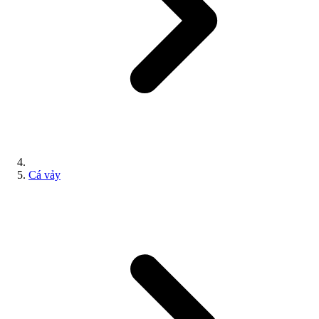
Cá vảy