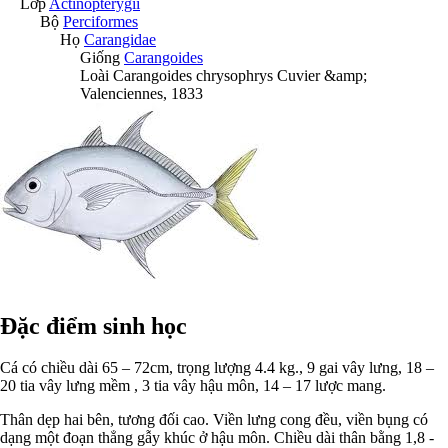
Lớp
Actinopterygii
Bộ
Perciformes
Họ
Carangidae
Giống
Carangoides
Loài
Carangoides chrysophrys
Cuvier &amp;
Valenciennes, 1833
Đặc điểm sinh học
Cá có chiều dài 65 – 72cm, trọng lượng 4.4 kg., 9 gai vây lưng, 18 –
20 tia vây lưng mềm , 3 tia vây hậu môn, 14 – 17 lược mang.
Thân dẹp hai bên, tương đối cao. Viền lưng cong đều, viền bụng có
dạng một đoạn thẳng gẫy khúc ở hậu môn. Chiều dài thân bằng 1,8 -