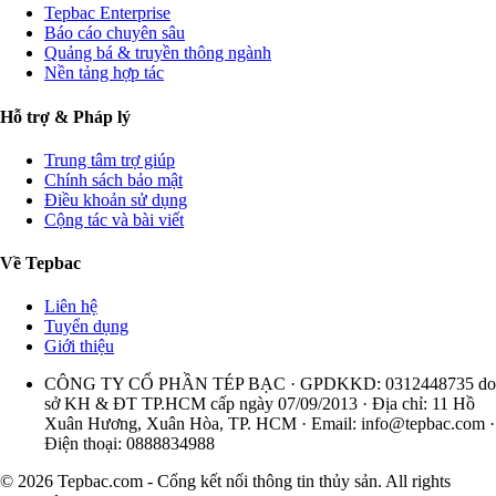
Tepbac Enterprise
Báo cáo chuyên sâu
Quảng bá & truyền thông ngành
Nền tảng hợp tác
Hỗ trợ & Pháp lý
Trung tâm trợ giúp
Chính sách bảo mật
Điều khoản sử dụng
Cộng tác và bài viết
Về Tepbac
Liên hệ
Tuyển dụng
Giới thiệu
CÔNG TY CỔ PHẦN TÉP BẠC · GPDKKD: 0312448735 do
sở KH & ĐT TP.HCM cấp ngày 07/09/2013 · Địa chỉ: 11 Hồ
Xuân Hương, Xuân Hòa, TP. HCM · Email:
info@tepbac.com
·
Điện thoại: 0888834988
© 2026 Tepbac.com - Cổng kết nối thông tin thủy sản. All rights