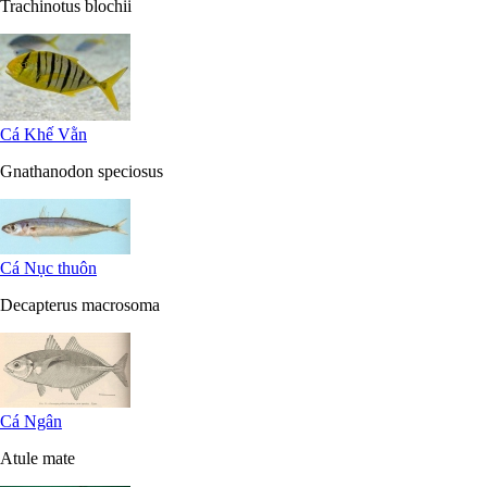
Trachinotus blochii
Cá Khế Vằn
Gnathanodon speciosus
Cá Nục thuôn
Decapterus macrosoma
Cá Ngân
Atule mate