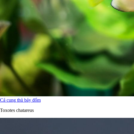
Cá cung thủ bảy đốm
Toxotes chatareus