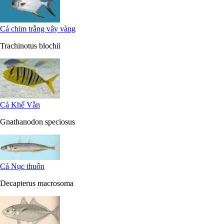
Cá chim trắng vây vàng
Trachinotus blochii
Cá Khế Vằn
Gnathanodon speciosus
Cá Nục thuôn
Decapterus macrosoma