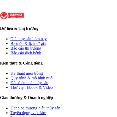
Dữ liệu & Thị trường
Giá thủy sản hôm nay
Biểu đồ & lịch sử giá
Báo cáo thị trường
Báo cáo dịch bệnh
Kiến thức & Cộng đồng
Kỹ thuật nuôi trồng
Quy trình & mô hình nuôi
Đặc điểm loài thủy sản
Thư viện Ebook & Video
Giao thương & Doanh nghiệp
Danh bạ thương hiệu thủy sản
Tuyển dụng, việc làm