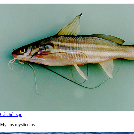
Cá chốt sọc
Mystus mysticetus