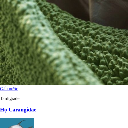
Gấu nước
Tardigrade
Họ Carangidae