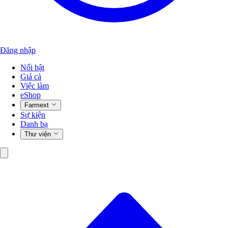
Đăng nhập
Nổi bật
Giá cả
Việc làm
eShop
Farmext
Sự kiện
Danh bạ
Thư viện