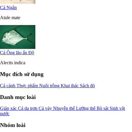
Cá Ngân
Atule mate
Cá Ông lão ấn Độ
Alectis indica
Mục đích sử dụng
Cá cảnh
Thực phẩm
Nuôi trồng
Khai thác
Sách đỏ
Danh mục loài
Giáp xác
Cá da trơn
Cá vảy
Nhuyễn thể
Lưỡng thê
Bò sát
Sinh vật
nước
Nhóm loài