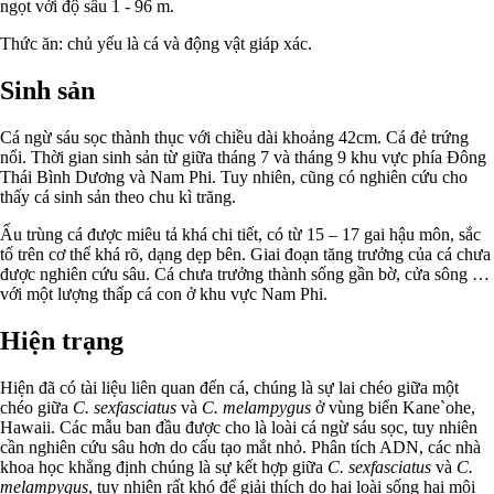
ngọt với độ sâu 1 - 96 m.
Thức ăn: chủ yếu là cá và động vật giáp xác.
Sinh sản
Cá ngừ sáu sọc thành thục với chiều dài khoảng 42cm. Cá đẻ trứng
nổi. Thời gian sinh sản từ giữa tháng 7 và tháng 9 khu vực phía Đông
Thái Bình Dương và Nam Phi. Tuy nhiên, cũng có nghiên cứu cho
thấy cá sinh sản theo chu kì trăng.
Ấu trùng cá được miêu tả khá chi tiết, có từ 15 – 17 gai hậu môn, sắc
tố trên cơ thể khá rõ, dạng dẹp bên. Giai đoạn tăng trưởng của cá chưa
được nghiên cứu sâu. Cá chưa trưởng thành sống gần bờ, cửa sông …
với một lượng thấp cá con ở khu vực Nam Phi.
Hiện trạng
Hiện đã có tài liệu liên quan đến cá, chúng là sự lai chéo giữa một
chéo giữa
C. sexfasciatus
và
C. melampygus
ở vùng biển Kane`ohe,
Hawaii. Các mẫu ban đầu được cho là loài cá ngừ sáu sọc, tuy nhiên
cần nghiên cứu sâu hơn do cấu tạo mắt nhỏ. Phân tích ADN, các nhà
khoa học khẳng định chúng là sự kết hợp giữa
C. sexfasciatus
và
C.
melampygus
, tuy nhiên rất khó để giải thích do hai loài sống hai môi