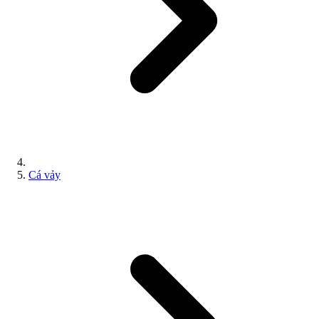
Cá vảy