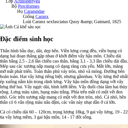
Lớp
Actinopterygii
Bộ
Perciformes
Họ
Carangidae
Giống
Caranx
Loài
Caranx sexfasciatus
Quoy &amp; Gaimard, 1825
Đặc điểm sinh học
Thân hình bầu dục, dài, dẹp bên. Viền lưng cong đều, viền bụng có
dạng hai đoạn thẳng gặp nhau ở khởi điểm vây hậu môn. Chiều dài
thân bằng 2,5 - 2,6 lần chiều cao thân, bằng 3,1 - 3,3 lần chiều dài đầu.
Mép sau các xương nắp mang có dạng răng cưa yếu. Mắt lớn, màng
mỡ mắt phát triển. Toàn thân phủ vảy tròn, nhỏ và mỏng. Đường bên
hoàn toàn. Hai vây lưng riêng biệt, nhưng gầnnhau. Vây lưng thứ nhất
ép xuống nằm kín trong rãnh lưng. Vây hậu môn đồng dạng với vây
lưng thứ hai. Vây ngực dài, hình lưỡi liềm. Vây đuôi chia làm hai thùy
rộng. Lưng màu xám, bụng màu trắng. Phía trên mắt có một vết đen
nhỏ. Góc trên xương nắp mang có một vết đen tròn, nhỏ. Cá nhỏ, bên
thân có 6 vân rộng màu nâu đậm, các vân này nhạt dần ở cá lớn.
Cá có chiều dài 60 – 120cm, trọng lượng 18kg, 9 gai vây lưng, 19 - 22
tia vây lưng mềm, 3 gai hậu môn, 14 - 17 đốt sống.