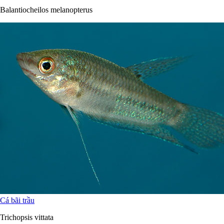
Balantiocheilos melanopterus
Cá bãi trầu
Trichopsis vittata