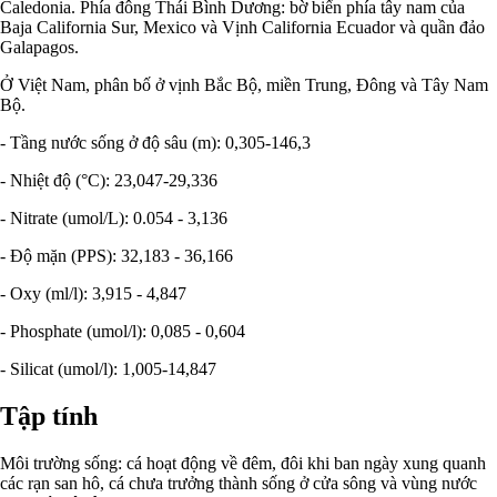
Caledonia. Phía đông Thái Bình Dương: bờ biển phía tây nam của
Baja California Sur, Mexico và Vịnh California Ecuador và quần đảo
Galapagos.
Ở Việt Nam, phân bố ở vịnh Bắc Bộ, miền Trung, Đông và Tây Nam
Bộ.
- Tầng nước sống ở độ sâu (m): 0,305-146,3
- Nhiệt độ (°C): 23,047-29,336
- Nitrate (umol/L): 0.054 - 3,136
- Độ mặn (PPS): 32,183 - 36,166
- Oxy (ml/l): 3,915 - 4,847
- Phosphate (umol/l): 0,085 - 0,604
- Silicat (umol/l): 1,005-14,847
Tập tính
Môi trường sống: cá hoạt động về đêm, đôi khi ban ngày xung quanh
các rạn san hô, cá chưa trưởng thành sống ở cửa sông và vùng nước