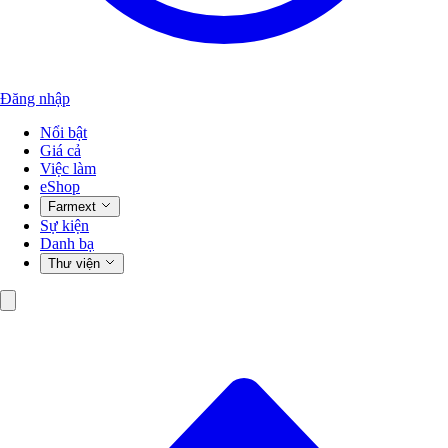
Đăng nhập
Nổi bật
Giá cả
Việc làm
eShop
Farmext
Sự kiện
Danh bạ
Thư viện