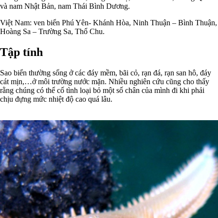
và nam Nhật Bản, nam Thái Bình Dương.
Việt Nam: ven biển Phú Yên- Khánh Hòa, Ninh Thuận – Bình Thuận,
Hoàng Sa – Trường Sa, Thổ Chu.
Tập tính
Sao biển thường sống ở các đáy mềm, bãi cỏ, rạn đá, rạn san hô, đáy
cát mịn,…ở môi trường nước mặn. Nhiều nghiên cứu cũng cho thấy
rằng chúng có thể cố tình loại bỏ một số chân của mình đi khi phải
chịu đựng mức nhiệt độ cao quá lâu.