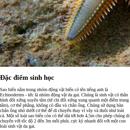
Đặc điểm sinh học
Sao biển nằm trong nhóm động vật biển có tên tiếng anh là
Echinoderms - tức là nhóm động vật da gai. Chúng là sinh vật có thân
hình đối xứng xuyên tâm (tứ chi đối xứng xung quanh một điểm trung
tâm), cơ thể phẳng, không có đầu và chân ống. Chúng sử dụng bàn
chân ống nhỏ dưới cơ thể để di chuyển thay vì vây và đuôi như loài
cá. Một số loài sao biển còn có thể dài tới hơn 4,5m cho phép chúng di
chuyển với tốc độ 2 đến 3m mỗi phút, cực kỳ nhanh đối với một con
loài sinh vật da gai.