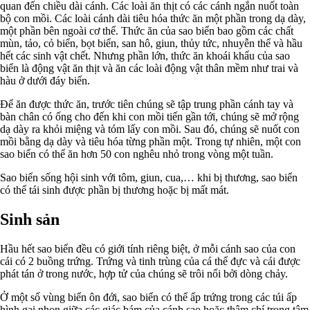
quan đến chiều dài cánh. Các loài ăn thịt có các cánh ngắn nuốt toàn
bộ con mồi. Các loài cánh dài tiêu hóa thức ăn một phần trong dạ dày,
một phần bên ngoài cơ thể. Thức ăn của sao biển bao gồm các chất
mùn, tảo, cỏ biển, bọt biển, san hô, giun, thủy tức, nhuyễn thể và hầu
hết các sinh vật chết. Nhưng phần lớn, thức ăn khoái khẩu của sao
biển là động vật ăn thịt và ăn các loài động vật thân mềm như trai và
hàu ở dưới đáy biển.
Để ăn được thức ăn, trước tiên chúng sẽ tập trung phần cánh tay và
bàn chân có ống cho đến khi con mồi tiến gần tới, chúng sẽ mở rộng
dạ dày ra khỏi miệng và tóm lấy con mồi. Sau đó, chúng sẽ nuốt con
mồi bằng dạ dày và tiêu hóa từng phần một. Trong tự nhiên, một con
sao biển có thể ăn hơn 50 con nghêu nhỏ trong vòng một tuần.
Sao biển sống hội sinh với tôm, giun, cua,… khi bị thương, sao biển
có thể tái sinh được phần bị thương hoặc bị mất mát.
Sinh sản
Hầu hết sao biển đều có giới tính riêng biệt, ở mỗi cánh sao của con
cái có 2 buồng trứng. Trứng và tinh trùng của cá thể đực và cái được
phát tán ở trong nước, hợp tử của chúng sẽ trôi nổi bởi dòng chảy.
Ở một số vùng biển ôn đới, sao biển có thể ấp trứng trong các túi ấp
hình gai nhọn giữa các giác bám của cánh sao hoặc thậm chí trong tâm