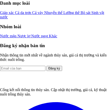
Danh mục loài
Giáp xác
Cá da trơn
Cá vảy
Nhuyễn thể
Lưỡng thê
Bò sát
Sinh vật
nước
Nhóm loài
Nước mặn
Nược lợ
Nước ngọt
Khác
Đăng ký nhận bản tin
Nhận thông tin mới nhất về ngành thủy sản, giá cả thị trường và kiến
thức nuôi trồng.
Đăng ký
Cổng kết nối thông tin thủy sản. Cập nhật thị trường, giá cả, kỹ thuật
nuôi trồng thủy sản.