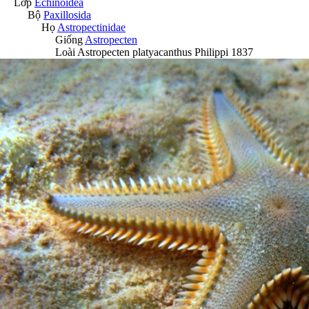
Lớp
Echinoidea
Bộ
Paxillosida
Họ
Astropectinidae
Giống
Astropecten
Loài
Astropecten platyacanthus
Philippi 1837