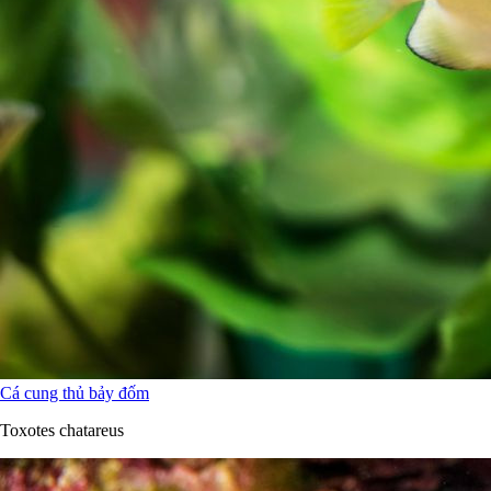
Cá cung thủ bảy đốm
Toxotes chatareus