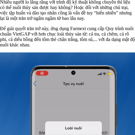
Nhiều người lo lắng rằng với trình độ kỹ thuật không chuyên thì liệu
có thể nuôi thủy sản được hay không? Hoặc đối với những chủ trại,
việc tập huấn và đào tạo nhân công là vấn đề tuy “hiển nhiên” nhưng
lại là một trăn trở ngấm ngầm từ bao lâu nay.
Để giải quyết trăn trở này, ứng dụng Farmext cung cấp Quy trình nuôi
chuẩn VietGAP với hơn chục loài thủy sản từ: cá tra, cá chẽm, cá rô
phi, cá diêu hồng đến tôm thẻ chân trắng, tôm sú,... với đa dạng mật độ
nuôi khác nhau.