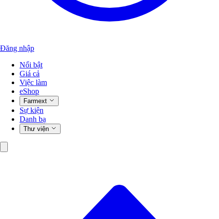
Đăng nhập
Nổi bật
Giá cả
Việc làm
eShop
Farmext
Sự kiện
Danh bạ
Thư viện