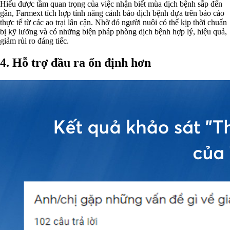
Hiểu được tầm quan trọng của việc nhận biết mùa dịch bệnh sắp đến
gần, Farmext tích hợp tính năng cảnh báo dịch bệnh dựa trên báo cáo
thực tế từ các ao trại lân cận. Nhờ đó người nuôi có thể kịp thời chuẩn
bị kỹ lưỡng và có những biện pháp phòng dịch bệnh hợp lý, hiệu quả,
giảm rủi ro đáng tiếc.
4.
Hỗ trợ đầu ra ổn định hơn