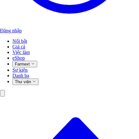
Đăng nhập
Nổi bật
Giá cả
Việc làm
eShop
Farmext
Sự kiện
Danh bạ
Thư viện