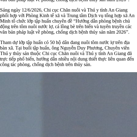
Sáng ngày 12/6/2026, Chi cục Chăn nuôi và Thú y tỉnh An Giang
phối hợp với Phòng Kinh tế xã và Trung tâm Dịch vụ tổng hợp xã An
Minh tổ chức lớp tập huấn chuyên đề “Hướng dẫn phòng bệnh chủ
động trên tôm nuôi nước lợ, cá lồng bè trên biển và tuyên truyền các
văn bản pháp luật về phòng, chống dịch bệnh thủy sản năm 2026”.
Tham dự lớp tập huấn có 50 hộ dân đang nuôi tôm nước lợ trên địa
bàn xã. Tại buổi tập huấn, ông Nguyễn Duy Phương, Chuyên viên
Thú y thủy sản thuộc Chi cục Chăn nuôi và Thú y tỉnh An Giang đã
trực tiếp phổ biến, hướng dẫn nhiều nội dung thiết thực liên quan đến
công tác phòng, chống dịch bệnh trên thủy sản.