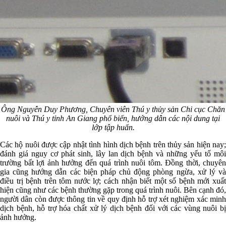
Ông Nguyễn Duy Phương, Chuyên viên Thú y thủy sản Chi cục Chăn
nuôi và Thú y tỉnh An Giang phổ biến, hướng dẫn các nội dung tại
lớp tập huấn.
Các hộ nuôi được cập nhật tình hình dịch bệnh trên thủy sản hiện nay;
đánh giá nguy cơ phát sinh, lây lan dịch bệnh và những yếu tố môi
trường bất lợi ảnh hưởng đến quá trình nuôi tôm. Đồng thời, chuyên
gia cũng hướng dẫn các biện pháp chủ động phòng ngừa, xử lý và
điều trị bệnh trên tôm nước lợ; cách nhận biết một số bệnh mới xuất
hiện cũng như các bệnh thường gặp trong quá trình nuôi. Bên cạnh đó,
người dân còn được thông tin về quy định hỗ trợ xét nghiệm xác minh
dịch bệnh, hỗ trợ hóa chất xử lý dịch bệnh đối với các vùng nuôi bị
ảnh hưởng.