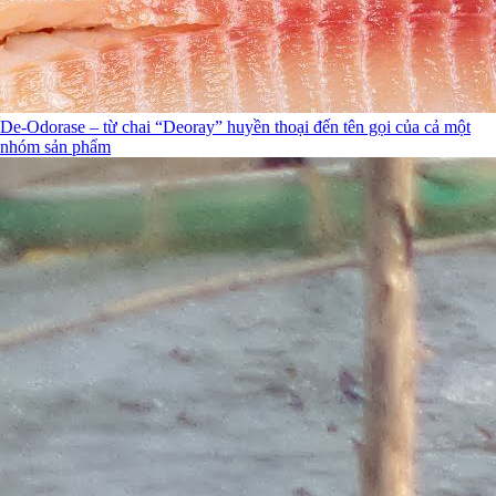
De-Odorase – từ chai “Deoray” huyền thoại đến tên gọi của cả một
nhóm sản phẩm