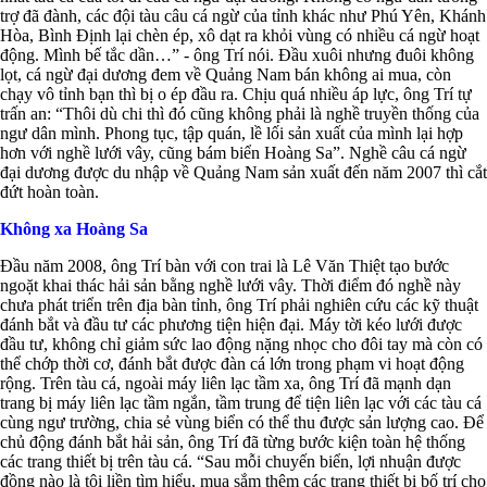
trợ đã đành, các đội tàu câu cá ngừ của tỉnh khác như Phú Yên, Khánh
Hòa, Bình Định lại chèn ép, xô dạt ra khỏi vùng có nhiều cá ngừ hoạt
động. Mình bế tắc dần…” - ông Trí nói. Đầu xuôi nhưng đuôi không
lọt, cá ngừ đại dương đem về Quảng Nam bán không ai mua, còn
chạy vô tỉnh bạn thì bị o ép đầu ra. Chịu quá nhiều áp lực, ông Trí tự
trấn an: “Thôi dù chi thì đó cũng không phải là nghề truyền thống của
ngư dân mình. Phong tục, tập quán, lề lối sản xuất của mình lại hợp
hơn với nghề lưới vây, cũng bám biển Hoàng Sa”. Nghề câu cá ngừ
đại dương được du nhập về Quảng Nam sản xuất đến năm 2007 thì cắt
đứt hoàn toàn.
Không xa Hoàng Sa
Đầu năm 2008, ông Trí bàn với con trai là Lê Văn Thiệt tạo bước
ngoặt khai thác hải sản bằng nghề lưới vây. Thời điểm đó nghề này
chưa phát triển trên địa bàn tỉnh, ông Trí phải nghiên cứu các kỹ thuật
đánh bắt và đầu tư các phương tiện hiện đại. Máy tời kéo lưới được
đầu tư, không chỉ giảm sức lao động nặng nhọc cho đôi tay mà còn có
thể chớp thời cơ, đánh bắt được đàn cá lớn trong phạm vi hoạt động
rộng. Trên tàu cá, ngoài máy liên lạc tầm xa, ông Trí đã mạnh dạn
trang bị máy liên lạc tầm ngắn, tầm trung để tiện liên lạc với các tàu cá
cùng ngư trường, chia sẻ vùng biển có thể thu được sản lượng cao. Để
chủ động đánh bắt hải sản, ông Trí đã từng bước kiện toàn hệ thống
các trang thiết bị trên tàu cá. “Sau mỗi chuyến biển, lợi nhuận được
đồng nào là tôi liền tìm hiểu, mua sắm thêm các trang thiết bị bố trí cho