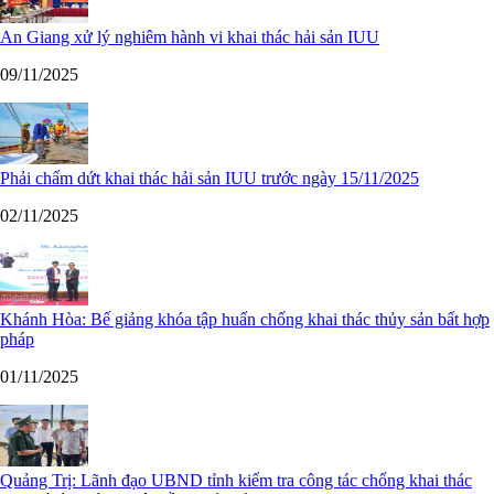
An Giang xử lý nghiêm hành vi khai thác hải sản IUU
09/11/2025
Phải chấm dứt khai thác hải sản IUU trước ngày 15/11/2025
02/11/2025
Khánh Hòa: Bế giảng khóa tập huấn chống khai thác thủy sản bất hợp
pháp
01/11/2025
Quảng Trị: Lãnh đạo UBND tỉnh kiểm tra công tác chống khai thác