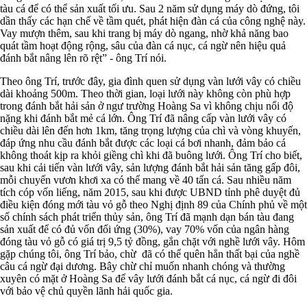
tàu cá để có thể sản xuất tối ưu. Sau 2 năm sử dụng máy dò đứng, tôi
dần thấy các hạn chế về tầm quét, phát hiện đàn cá của công nghệ này.
Vay mượn thêm, sau khi trang bị máy dò ngang, nhờ khả năng bao
quát tầm hoạt động rộng, sâu của đàn cá nục, cá ngừ nên hiệu quả
đánh bắt nâng lên rõ rệt” - ông Trí nói.
Theo ông Trí, trước đây, gia đình quen sử dụng vàn lưới vây có chiều
dài khoảng 500m. Theo thời gian, loại lưới này không còn phù hợp
trong đánh bắt hải sản ở ngư trường Hoàng Sa vì không chịu nổi độ
nặng khi đánh bắt mẻ cá lớn. Ông Trí đã nâng cấp vàn lưới vây có
chiều dài lên đến hơn 1km, tăng trọng lượng của chì và vòng khuyến,
đáp ứng nhu cầu đánh bắt được các loại cá bơi nhanh, đảm bảo cá
không thoát kịp ra khỏi giềng chì khi đã buông lưới. Ông Trí cho biết,
sau khi cải tiến vàn lưới vây, sản lượng đánh bắt hải sản tăng gấp đôi,
mỗi chuyến vươn khơi xa có thể mang về 40 tấn cá. Sau nhiều năm
tích cóp vốn liếng, năm 2015, sau khi được UBND tỉnh phê duyệt đủ
điều kiện đóng mới tàu vỏ gỗ theo Nghị định 89 của Chính phủ về một
số chính sách phát triển thủy sản, ông Trí đã mạnh dạn bán tàu đang
sản xuất để có đủ vốn đối ứng (30%), vay 70% vốn của ngân hàng
đóng tàu vỏ gỗ có giá trị 9,5 tỷ đồng, gắn chặt với nghề lưới vây. Hôm
gặp chúng tôi, ông Trí bảo, chừ đã có thể quên hẳn thất bại của nghề
câu cá ngừ đại dương. Bây chừ chỉ muốn nhanh chóng và thường
xuyên có mặt ở Hoàng Sa để vây lưới đánh bắt cá nục, cá ngừ đi đôi
với bảo vệ chủ quyền lãnh hải quốc gia.