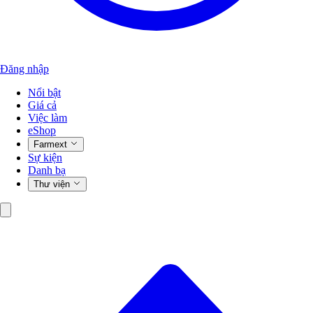
Đăng nhập
Nổi bật
Giá cả
Việc làm
eShop
Farmext
Sự kiện
Danh bạ
Thư viện