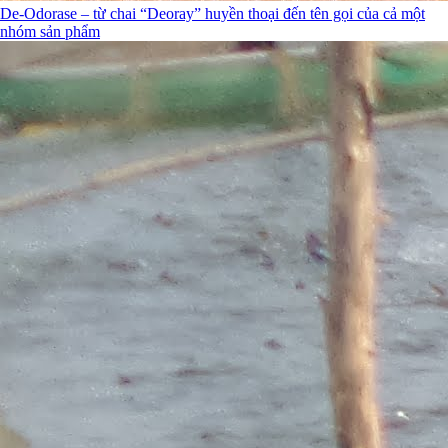
De-Odorase – từ chai “Deoray” huyền thoại đến tên gọi của cả một
nhóm sản phẩm