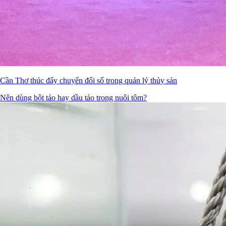
Cần Thơ thúc đẩy chuyển đổi số trong quản lý thủy sản
Nên dùng bột tảo hay dầu tảo trong nuôi tôm?