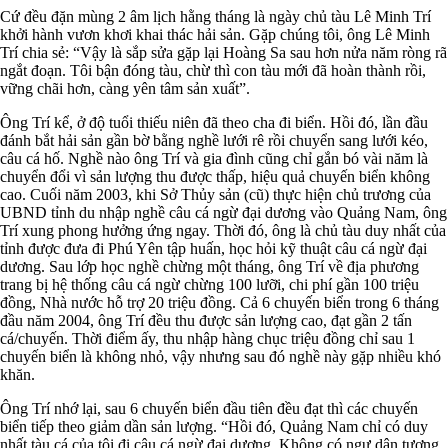
Cứ đều đặn mùng 2 âm lịch hằng tháng là ngày chủ tàu Lê Minh Trí
khởi hành vươn khơi khai thác hải sản. Gặp chúng tôi, ông Lê Minh
Trí chia sẻ: “Vậy là sắp sửa gặp lại Hoàng Sa sau hơn nửa năm ròng rã
ngắt đoạn. Tôi bận đóng tàu, chừ thì con tàu mới đã hoàn thành rồi,
vững chãi hơn, càng yên tâm sản xuất”.
Ông Trí kể, ở độ tuổi thiếu niên đã theo cha đi biển. Hồi đó, lần đầu
đánh bắt hải sản gần bờ bằng nghề lưới rê rồi chuyển sang lưới kéo,
câu cá hố. Nghề nào ông Trí và gia đình cũng chỉ gắn bó vài năm là
chuyển đổi vì sản lượng thu được thấp, hiệu quả chuyến biển không
cao. Cuối năm 2003, khi Sở Thủy sản (cũ) thực hiện chủ trương của
UBND tỉnh du nhập nghề câu cá ngừ đại dương vào Quảng Nam, ông
Trí xung phong hưởng ứng ngay. Thời đó, ông là chủ tàu duy nhất của
tỉnh được đưa đi Phú Yên tập huấn, học hỏi kỹ thuật câu cá ngừ đại
dương. Sau lớp học nghề chừng một tháng, ông Trí về địa phương
trang bị hệ thống câu cá ngừ chừng 100 lưỡi, chi phí gần 100 triệu
đồng, Nhà nước hỗ trợ 20 triệu đồng. Cả 6 chuyến biển trong 6 tháng
đầu năm 2004, ông Trí đều thu được sản lượng cao, đạt gần 2 tấn
cá/chuyến. Thời điểm ấy, thu nhập hàng chục triệu đồng chỉ sau 1
chuyến biển là không nhỏ, vậy nhưng sau đó nghề này gặp nhiều khó
khăn.
Ông Trí nhớ lại, sau 6 chuyến biển đầu tiên đều đạt thì các chuyến
biển tiếp theo giảm dần sản lượng. “Hồi đó, Quảng Nam chỉ có duy
nhất tàu cá của tôi đi câu cá ngừ đại dương. Không có ngư dân tương