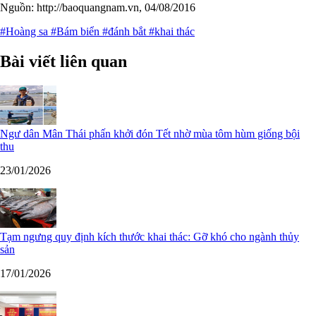
Nguồn: ​http://baoquangnam.vn, 04/08/2016
#Hoàng sa
#Bám biển
#đánh bắt
#khai thác
Bài viết liên quan
Ngư dân Mân Thái phấn khởi đón Tết nhờ mùa tôm hùm giống bội
thu
23/01/2026
Tạm ngưng quy định kích thước khai thác: Gỡ khó cho ngành thủy
sản
17/01/2026