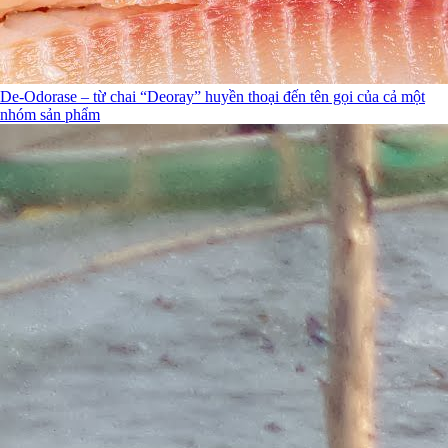
De-Odorase – từ chai “Deoray” huyền thoại đến tên gọi của cả một
nhóm sản phẩm