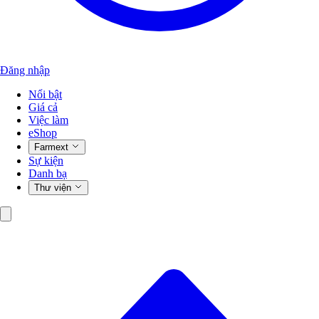
Đăng nhập
Nổi bật
Giá cả
Việc làm
eShop
Farmext
Sự kiện
Danh bạ
Thư viện