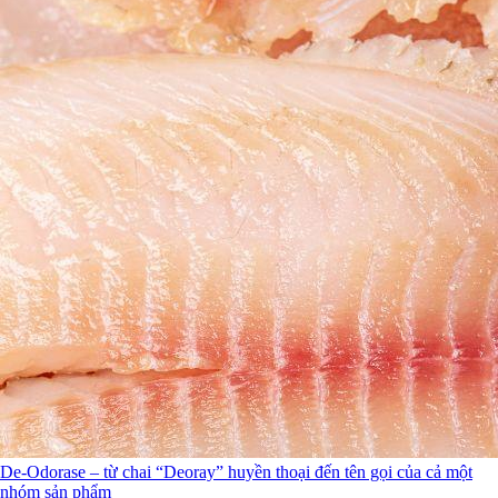
De-Odorase – từ chai “Deoray” huyền thoại đến tên gọi của cả một
nhóm sản phẩm