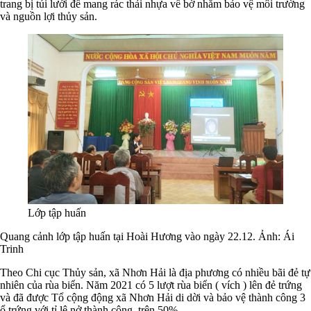
trang bị túi lưới để mang rác thải nhựa về bờ nhằm bảo vệ môi trường
và nguồn lợi thủy sản.
Lớp tập huấn
Quang cảnh lớp tập huấn tại Hoài Hương vào ngày 22.12. Ảnh: Ái
Trinh
Theo Chi cục Thủy sản, xã Nhơn Hải là địa phương có nhiều bãi đẻ tự
nhiên của rùa biển. Năm 2021 có 5 lượt rùa biển ( vích ) lên đẻ trứng
và đã được Tổ cộng động xã Nhơn Hải di dời và bảo vệ thành công 3
ổ trứng với tỉ lệ nở thành công trên 50%.