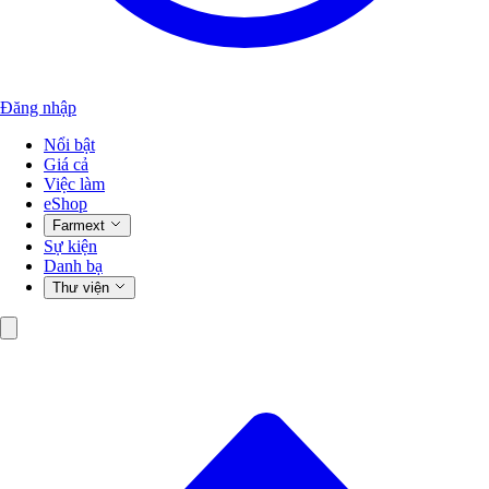
Đăng nhập
Nổi bật
Giá cả
Việc làm
eShop
Farmext
Sự kiện
Danh bạ
Thư viện