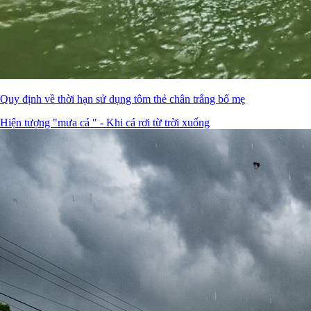
Quy định về thời hạn sử dụng tôm thẻ chân trắng bố mẹ
Hiện tượng "mưa cá " - Khi cá rơi từ trời xuống