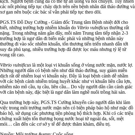
kịch. Người bệnh cũng đã có thể tự ăn uống và nói chuyện. Tuy nhiên
các nốt phỏng tiếp tục chảy dịch trên nền bệnh nhân đái tháo đường và
xơ gan nên buộc các bác sĩ vẫn phải tiếp tục theo dõi.
PGS.TS Đỗ Duy Cường - Giám đốc Trung tâm Bệnh nhiệt đới cho
biết, những trường hợp nhiễm khuẩn do
Vibrio vulnificus
thường rất
nặng. Trong những năm gần đây, mỗi năm Trung tâm tiếp nhận 2-3
trường hợp là ngư dân đi biển mắc phải và những bệnh nhân này
thường đi vào sốc nhiễm khuẩn, tổn thương tiến triển nhanh dẫn tới
suy đa phủ tạng, nhiều trường hợp đã được lọc máu nhưng tỷ lệ tử
vong rất cao.
Vibrio vulnificus
là một loại vi khuẩn sống ở vùng nước mặn, nước lợ.
Những người dân có bệnh nền như đái tháo đường, suy giảm miễn
dịch rất dễ nhiễm loại vi khuẩn này. Đây là loại bệnh cảnh dễ nhầm
với các bệnh cảnh nhiễm trùng huyết khác như vi khuẩn liên cầu lợn,
nhiễm não mô cầu, tụ cầu, liên cầu... Do vậy người dân cần cảnh giác
với căn bệnh này, đặc biệt là ngư dân làm nghề nuôi trồng hải sản.
Qua trường hợp này, PGS.TS Cường khuyến cáo người dân khi làm
việc trong môi trường nước mặn nên có biện pháp bảo hộ như mặc đồ
bảo hộ, sử dụng các phương tiện phòng hộ thích hợp. Khi có các triệu
chứng xuất hiện tổn thương bọng nước hoại tử ngoài da, sốt, mệt
mỏi… cần đến các cơ sở y tế để được thăm khám, điều trị.
Nguồn: Môi trường &amp; Cuộc sống