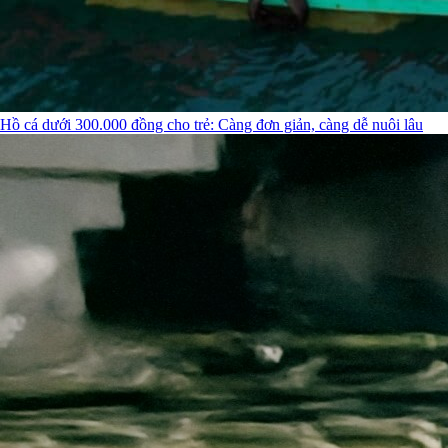
Hồ cá dưới 300.000 đồng cho trẻ: Càng đơn giản, càng dễ nuôi lâu