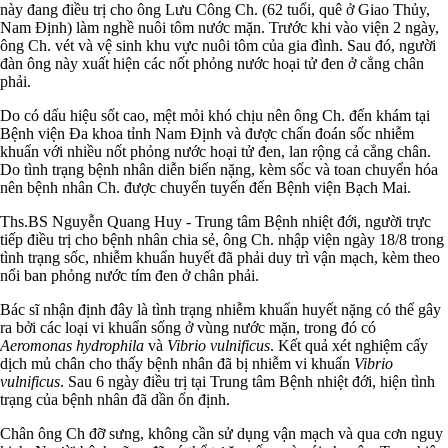
này đang điều trị cho ông Lưu Công Ch. (62 tuổi, quê ở Giao Thủy,
Nam Định) làm nghề nuôi tôm nước mặn. Trước khi vào viện 2 ngày,
ông Ch. vét và vệ sinh khu vực nuôi tôm của gia đình. Sau đó, người
đàn ông này xuất hiện các nốt phỏng nước hoại tử đen ở cẳng chân
phải.
Do có dấu hiệu sốt cao, mệt mỏi khó chịu nên ông Ch. đến khám tại
Bệnh viện Đa khoa tỉnh Nam Định và được chẩn đoán sốc nhiễm
khuẩn với nhiều nốt phỏng nước hoại tử đen, lan rộng cả cẳng chân.
Do tình trạng bệnh nhân diễn biến nặng, kèm sốc và toan chuyển hóa
nên bệnh nhân Ch. được chuyển tuyến đến Bệnh viện Bạch Mai.
Ths.BS Nguyễn Quang Huy - Trung tâm Bệnh nhiệt đới, người trực
tiếp điều trị cho bệnh nhân chia sẻ, ông Ch. nhập viện ngày 18/8 trong
tình trạng sốc, nhiễm khuẩn huyết đã phải duy trì vận mạch, kèm theo
nổi ban phỏng nước tím đen ở chân phải.
Bác sĩ nhận định đây là tình trạng nhiễm khuẩn huyết nặng có thể gây
ra bởi các loại vi khuẩn sống ở vùng nước mặn, trong đó có
Aeromonas hydrophila
và
Vibrio vulnificus
. Kết quả xét nghiệm cấy
dịch mủ chân cho thấy bệnh nhân đã bị nhiễm vi khuẩn
Vibrio
vulnificus
. Sau 6 ngày điều trị tại Trung tâm Bệnh nhiệt đới, hiện tình
trạng của bệnh nhân đã dần ổn định.
Chân ông Ch đỡ sưng, không cần sử dụng vận mạch và qua cơn nguy