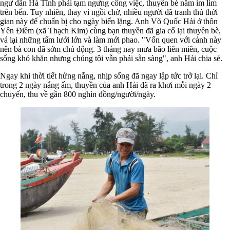
ngư dân Hà Tĩnh phải tạm ngưng công việc, thuyền bè nằm im lìm
trên bến. Tuy nhiên, thay vì ngồi chờ, nhiều người đã tranh thủ thời
gian này để chuẩn bị cho ngày biển lặng. Anh Võ Quốc Hải ở thôn
Yên Điềm (xã Thạch Kim) cùng bạn thuyền đã gia cố lại thuyền bè,
vá lại những tấm lưới lớn và làm mới phao. "Vốn quen với cảnh này
nên bà con đã sớm chủ động. 3 tháng nay mưa bão liên miên, cuộc
sống khó khăn nhưng chúng tôi vẫn phải sẵn sàng", anh Hải chia sẻ.
Ngay khi thời tiết hửng nắng, nhịp sống đã ngay lập tức trở lại. Chỉ
trong 2 ngày nắng ấm, thuyền của anh Hải đã ra khơi mỗi ngày 2
chuyến, thu về gần 800 nghìn đồng/người/ngày.