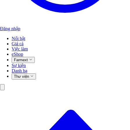
Đăng nhập
Nổi bật
Giá cả
Việc làm
eShop
Farmext
Sự kiện
Danh bạ
Thư viện