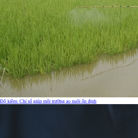
Độ kiềm: Chỉ số giúp môi trường ao nuôi ổn định