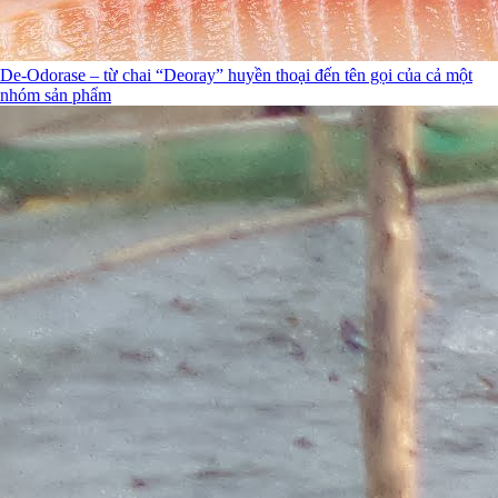
De-Odorase – từ chai “Deoray” huyền thoại đến tên gọi của cả một
nhóm sản phẩm