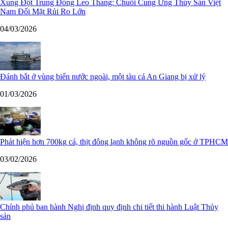
Xung Đột Trung Đông Leo Thang: Chuỗi Cung Ứng Thủy Sản Việt
Nam Đối Mặt Rủi Ro Lớn
04/03/2026
Đánh bắt ở vùng biển nước ngoài, một tàu cá An Giang bị xử lý
01/03/2026
Phát hiện hơn 700kg cá, thịt đông lạnh không rõ nguồn gốc ở TPHCM
03/02/2026
Chính phủ ban hành Nghị định quy định chi tiết thi hành Luật Thủy
sản