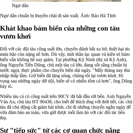
Ngư dân
Ngư dân chuẩn bị thuyền chài đi sản xuất. Ảnh: Báo Hà Tĩnh
Khát khao bám biển của những con tàu
vươn khơi
Đối với các đội tàu công suất lớn, chuyên đánh bắt xa bờ, thiệt hại do
mưa bão còn nặng nề hơn. Dù vậy, tinh thần lạc quan và kiên trì bám
biển vẫn không hề suy giảm. Tại phường Kỳ Ninh (thị xã Kỳ Anh),
ông Nguyễn Tiến Dũng, chủ một tàu cá lớn, đang sốt sắng chuẩn bị
nước ngọt, thực phẩm cho chuyến biển dài ngày. "Mấy tháng nay thu
nhập thấp lắm. Giờ biển đã lặng sóng, chúng tôi lại vươn khơi. Hi
vọng sau những ngày dữ dội, biển sẽ có nhiều tôm cá hơn", ông Dũng
bày tỏ.
Nhiều tàu cá có công suất trên 90CV đã bắt đầu rời bến. Anh Nguyễn
Văn An, chủ tàu HT 90438, cho biết để thích ứng với thời tiết, các chủ
tàu đã chủ động cắt giảm hải trình, chỉ đi những chuyến ngắn ngày để
vừa đảm bảo an toàn, vừa giữ được mối làm ăn với các đối tác tiêu
thụ.
Sự "tiếp sức" từ các cơ quan chức năng