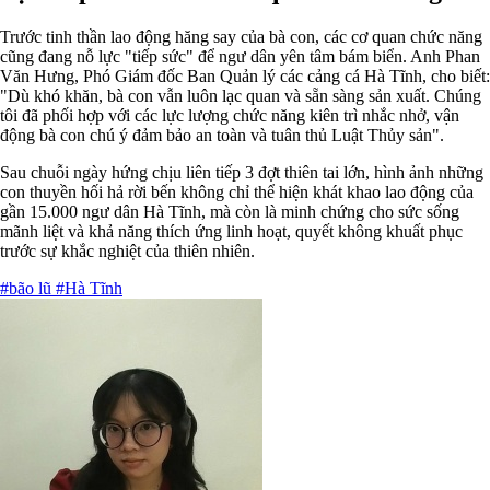
Trước tinh thần lao động hăng say của bà con, các cơ quan chức năng
cũng đang nỗ lực "tiếp sức" để ngư dân yên tâm bám biển. Anh Phan
Văn Hưng, Phó Giám đốc Ban Quản lý các cảng cá Hà Tĩnh, cho biết:
"Dù khó khăn, bà con vẫn luôn lạc quan và sẵn sàng sản xuất. Chúng
tôi đã phối hợp với các lực lượng chức năng kiên trì nhắc nhở, vận
động bà con chú ý đảm bảo an toàn và tuân thủ Luật Thủy sản".
Sau chuỗi ngày hứng chịu liên tiếp 3 đợt thiên tai lớn, hình ảnh những
con thuyền hối hả rời bến không chỉ thể hiện khát khao lao động của
gần 15.000 ngư dân Hà Tĩnh, mà còn là minh chứng cho sức sống
mãnh liệt và khả năng thích ứng linh hoạt, quyết không khuất phục
trước sự khắc nghiệt của thiên nhiên.
#bão lũ
#Hà Tĩnh