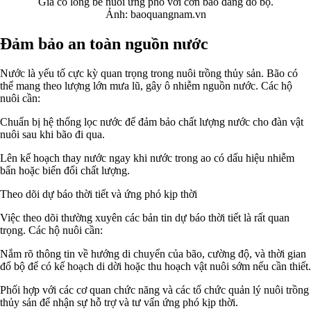
Gia cố lồng bè nuôi ứng phó với cơn bão đang đổ bộ.
Ảnh: baoquangnam.vn
Đảm bảo an toàn nguồn nước
Nước là yếu tố cực kỳ quan trọng trong nuôi trồng thủy sản. Bão có
thể mang theo lượng lớn mưa lũ, gây ô nhiễm nguồn nước. Các hộ
nuôi cần:
Chuẩn bị hệ thống lọc nước để đảm bảo chất lượng nước cho đàn vật
nuôi sau khi bão đi qua.
Lên kế hoạch thay nước ngay khi nước trong ao có dấu hiệu nhiễm
bẩn hoặc biến đổi chất lượng.
Theo dõi dự báo thời tiết và ứng phó kịp thời
Việc theo dõi thường xuyên các bản tin dự báo thời tiết là rất quan
trọng. Các hộ nuôi cần:
Nắm rõ thông tin về hướng di chuyển của bão, cường độ, và thời gian
đổ bộ để có kế hoạch di dời hoặc thu hoạch vật nuôi sớm nếu cần thiết.
Phối hợp với các cơ quan chức năng và các tổ chức quản lý nuôi trồng
thủy sản để nhận sự hỗ trợ và tư vấn ứng phó kịp thời.