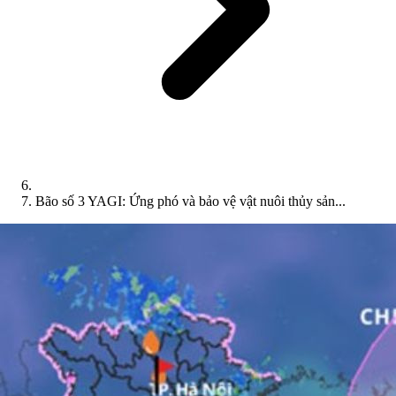
Bão số 3 YAGI: Ứng phó và bảo vệ vật nuôi thủy sản...