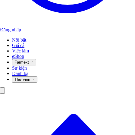
Đăng nhập
Nổi bật
Giá cả
Việc làm
eShop
Farmext
Sự kiện
Danh bạ
Thư viện