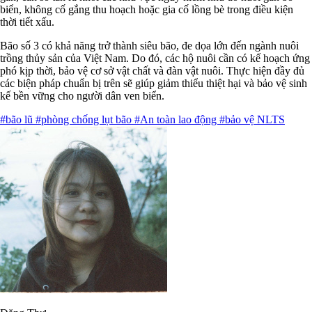
biển, không cố gắng thu hoạch hoặc gia cố lồng bè trong điều kiện
thời tiết xấu.
Bão số 3 có khả năng trở thành siêu bão, đe dọa lớn đến ngành nuôi
trồng thủy sản của Việt Nam. Do đó, các hộ nuôi cần có kế hoạch ứng
phó kịp thời, bảo vệ cơ sở vật chất và đàn vật nuôi. Thực hiện đầy đủ
các biện pháp chuẩn bị trên sẽ giúp giảm thiểu thiệt hại và bảo vệ sinh
kế bền vững cho người dân ven biển.
#bão lũ
#phòng chống lụt bão
#An toàn lao động
#bảo vệ NLTS