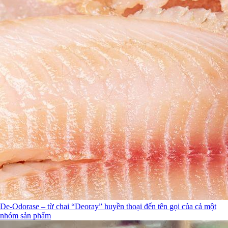
De-Odorase – từ chai “Deoray” huyền thoại đến tên gọi của cả một
nhóm sản phẩm