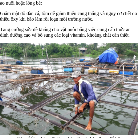
ao nuôi hoặc lồng bè:
Giảm mật độ đàn cá, tôm để giảm thiểu căng thẳng và nguy cơ chết do
thiếu ôxy khi bão làm rối loạn môi trường nước.
Tăng cường sức đề kháng cho vật nuôi bằng việc cung cấp thức ăn
dinh dưỡng cao và bổ sung các loại vitamin, khoáng chất cần thiết.