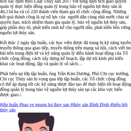
tích xác định theo Luật Thủy sản 2017 với tổng diện tích giao quyền
quản lý thực hiện đồng quản lý trong bảo vệ nguồn lợi thủy sản là
46,134 ha và có 220 thành viên tham gia tổ chức cộng đồng. Những
kết quả thành công là sự nỗ lực của người dân cùng nhà nước chia sẻ
quyền hạn, trách nhiệm tham gia quản lý, bảo vệ nguồn lợi thủy sản,
góp phần duy trì, phát triển sinh kế cho người dân, phát triển bền vững
nguồn lợi thủy sản.
Kết thúc 2 ngày tập huấn, các học viên được đã trang bị kỹ năng tuyên
truyền thông qua giao tiếp, truyền thông trên mạng xã hội, cách viết tin
bài trên trang điện tử và kỹ năng quản lý điều hành hoạt động của Tổ
chức cộng đồng, cách xây dựng kế hoạch, lập dự trù kinh phí triển
khai các hoạt động, lập và quản lý sổ sách…
Phát biểu tại lớp tập huấn, ông Trần Kim Dương, Phó Chi cục trưởng,
Chi cục Thủy sản hi vọng qua lớp tập huấn, các Tổ chức cộng đồng
có thể áp dụng tốt các kỹ năng được đào tạo để thực hiện tốt hoạt động
đồng quản lý trong bảo vệ nguồn lợi thủy sản tại các khu vực biển
được giao./.
#tập huấn
#bao ve nguon loi thuy san
#thủy sản Bình Định
#hiệp hội
thủy sản