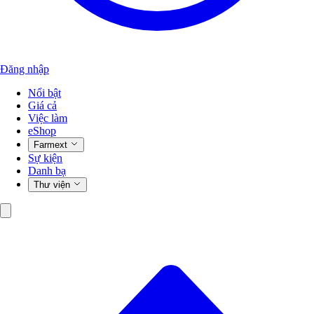
Đăng nhập
Nổi bật
Giá cả
Việc làm
eShop
Farmext
Sự kiện
Danh bạ
Thư viện