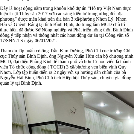
Đây là hoạt động nằm trong khuôn khổ dự án “Hỗ trợ Việt Nam thực
hiện Luật Thủy sản 2017 với các sáng kiến từ trung ương đến địa
phương” được triển khai trên địa bàn 3 xã/phường Nhơn Lý, Nhơn
Hải và Ghềnh Ráng tại tỉnh Bình Định, do trung tâm MCD chủ trì
thực hiện đã được Sở Nông nghiệp và Phát triển nông thôn Bình Định
đồng ý tiếp nhận và thống nhất các hoạt động dự án tại Công văn số
17/SNN-TS ngày 06/01/2021.
Tham dự tập huấn có ông Trần Kim Dương, Phó Chi cục trưởng Chi
cục Thủy sản Bình Định, ông Nguyễn Xuân Hữu cán bộ chương trình
MCD, đại diện Phòng Kinh tế thành phố và hơn 15 học viên là thành
viên Tổ chức cộng đồng ( TCCĐ) 3 xã/phường ven biển vịnh Quy
Nhơn. Lớp tập huấn diễn ra 2 ngày với sự hướng dẫn chính của bà
Nguyễn Hải Bình, Phó Chủ tịch Hiệp hội Thủy sản, chuyên gia đồng
quản lý tại Bình Định.