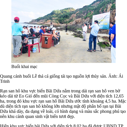
Buổi khai mạc
Quang cảnh buổi Lễ thả cá giống tái tạo nguồn lợi thủy sản. Ảnh: Ái
Trinh
Rạn san hô khu vực biển Bãi Dứa nằm trong dải rạn san hô ven bờ
kéo dài từ Eo Gió đến mũi Còng Cọc và Bãi Dứa với diện tích 12,65
ha, trong đó khu vực rạn san hô Bãi Dứa ước tính khoảng 4,5 ha. Mặc
dù diện tích rạn san hô không lớn nhưng mật độ phân bố rạn tại Bãi
Dứa khá dày, đa dạng về loài, có hình dạng và màu sắc phong phú tạo
nên khu cảnh quan sinh vật biển tươi đẹp.
Hiện khu vực biển bãi Dứa với diện tích 8,02 ha đã được UBND TP