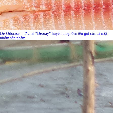
De-Odorase – từ chai “Deoray” huyền thoại đến tên gọi của cả một
nhóm sản phẩm