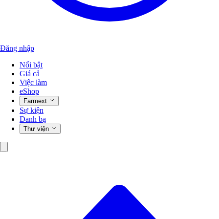
Đăng nhập
Nổi bật
Giá cả
Việc làm
eShop
Farmext
Sự kiện
Danh bạ
Thư viện