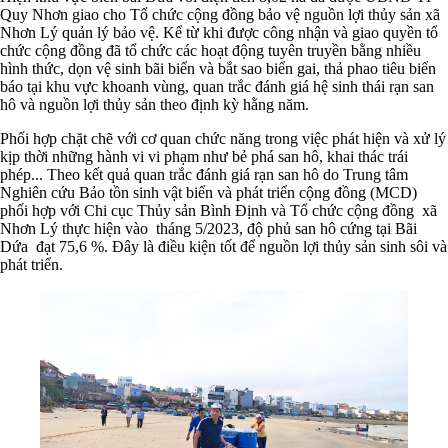
Quy Nhơn giao cho Tổ chức cộng đồng bảo vệ nguồn lợi thủy sản xã
Nhơn Lý quản lý bảo vệ. Kể từ khi được công nhận và giao quyền tổ
chức cộng đồng đã tổ chức các hoạt động tuyên truyền bằng nhiều
hình thức, dọn vệ sinh bãi biển và bắt sao biển gai, thả phao tiêu biển
báo tại khu vực khoanh vùng, quan trắc đánh giá hệ sinh thái rạn san
hô và nguồn lợi thủy sản theo định kỳ hằng năm.
Phối hợp chặt chẽ với cơ quan chức năng trong việc phát hiện và xử lý
kịp thời những hành vi vi phạm như bẻ phá san hô, khai thác trái
phép... Theo kết quả quan trắc đánh giá rạn san hô do Trung tâm
Nghiên cứu Bảo tồn sinh vật biển và phát triển cộng đồng (MCD)
phối hợp với Chi cục Thủy sản Bình Định và Tổ chức cộng đồng xã
Nhơn Lý thực hiện vào tháng 5/2023, độ phủ san hô cứng tại Bãi
Dứa đạt 75,6 %. Đây là điều kiện tốt để nguồn lợi thủy sản sinh sôi và
phát triển.