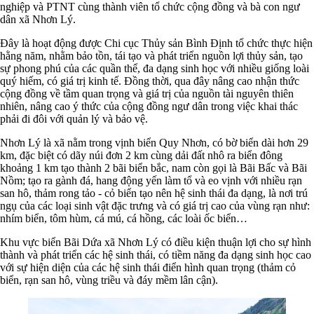
nghiệp và PTNT cùng thành viên tổ chức cộng đồng và bà con ngư
dân xã Nhơn Lý.
Đây là hoạt động được Chi cục Thủy sản Bình Định tổ chức thực hiện
hằng năm, nhằm bảo tồn, tái tạo và phát triển nguồn lợi thủy sản, tạo
sự phong phú của các quần thể, đa dạng sinh học với nhiều giống loài
quý hiếm, có giá trị kinh tế. Đồng thời, qua đây nâng cao nhận thức
cộng đồng về tầm quan trọng và giá trị của nguồn tài nguyên thiên
nhiên, nâng cao ý thức của cộng đồng ngư dân trong việc khai thác
phải đi đôi với quản lý và bảo vệ.
Nhơn Lý là xã nằm trong vịnh biển Quy Nhơn, có bờ biển dài hơn 29
km, đặc biệt có dãy núi đơn 2 km cùng dải đất nhô ra biển đông
khoảng 1 km tạo thành 2 bãi biển bắc, nam còn gọi là Bãi Bấc và Bãi
Nồm; tạo ra gành đá, hang động yến làm tổ và eo vịnh với nhiều rạn
san hô, thảm rong tảo - cỏ biển tạo nên hệ sinh thái đa dạng, là nơi trú
ngụ của các loại sinh vật đặc trưng và có giá trị cao của vùng rạn như:
nhím biển, tôm hùm, cá mú, cá hồng, các loài ốc biển…
Khu vực biển Bãi Dứa xã Nhơn Lý có điều kiện thuận lợi cho sự hình
thành và phát triển các hệ sinh thái, có tiềm năng đa dạng sinh học cao
với sự hiện diện của các hệ sinh thái điển hình quan trọng (thảm cỏ
biển, rạn san hô, vùng triều và đáy mềm lân cận).