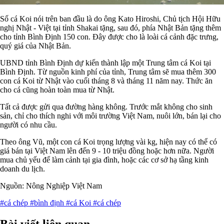
Số cá Koi nói trên ban đầu là do ông Kato Hiroshi, Chủ tịch Hội Hữu
nghị Nhật - Việt tại tỉnh Shakai tặng, sau đó, phía Nhật Bản tặng thêm
cho tỉnh Bình Định 150 con. Đây được cho là loài cá cảnh đặc trưng,
quý giá của Nhật Bản.
UBND tỉnh Bình Định dự kiến thành lập một Trung tâm cá Koi tại
Bình Định. Từ nguồn kinh phí của tỉnh, Trung tâm sẽ mua thêm 300
con cá Koi từ Nhật vào cuối tháng 8 và tháng 11 năm nay. Thức ăn
cho cá cũng hoàn toàn mua từ Nhật.
Tất cả được gửi qua đường hàng không. Trước mắt không cho sinh
sản, chỉ cho thích nghi với môi trường Việt Nam, nuôi lớn, bán lại cho
người có nhu cầu.
Theo ông Vũ, một con cá Koi trọng lượng vài kg, hiện nay có thể có
giá bán tại Việt Nam lên đến 9 - 10 triệu đồng hoặc hơn nữa. Người
mua chủ yếu để làm cảnh tại gia đình, hoặc các cơ sở hạ tầng kinh
doanh du lịch.
Nguồn: Nông Nghiệp Việt Nam
#cá chép
#bình định
#cá Koi
#cá chép