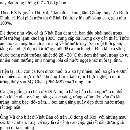
nay đạt trọng lượng 0,7 - 0,8 kg/con.
Theo KS Nguyễn Thế Vũ, Giám đốc Trung tâm Giống thủy sản Bình
Định, cá Koi phát triển tốt ở Bình Định, tỷ lệ nuôi sống cao, gần như
100%.
Để được như vậy, cá từ Nhật Bản đem về, ban đầu phải nuôi trong
môi trường lạnh khoảng 18oC, cung cấp đủ lượng oxy cần thiết. Thức
ăn cho cá cũng hoàn toàn mang về từ nước này. Sau một thời gian,
tăng dần nhiệt độ môi trường nuôi để cá thích nghi. Đến khi cá sống
o
được trong môi trường nhiệt độ 28 - 30
C thì đem thả nuôi trong ao tự
nhiên bình thường như những loài cá nước ngọt khác nuôi tại tỉnh.
2
Hiện tại 165 con cá Koi được nuôi ở 2 ao tự nhiên, mỗi ao gần 400m
có chiều sâu mực nước khoảng 1,5m, tại Trạm Thực nghiệm nuôi
trồng thủy sản Mỹ Châu (Phù Mỹ) của Trung tâm.
Cá gần giống cá chép ở Việt Nam, to bằng bắp chân người, có nhiều
màu khác nhau: vàng, trắng - sọc vàng, trắng - đốm đỏ, vằn đỏ lẫn
trắng, trắng bạc, đỏ- xám… bơi tung tăng quẫy đạp dưới nước trông
rất đẹp mắt.
Ông Vũ cho biết ở Nhật Bản có trên 10 dòng cá Koi, với những màu
sắc khác nhau. Loại cá này là cá cảnh cao cấp, giá rất đắt, được giới
giàu có ưa chuộng.