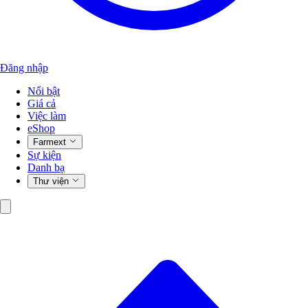
Đăng nhập
Nổi bật
Giá cả
Việc làm
eShop
Farmext
Sự kiện
Danh bạ
Thư viện