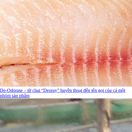
De-Odorase – từ chai “Deoray” huyền thoại đến tên gọi của cả một
nhóm sản phẩm