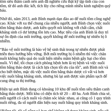
tôm siêu thâm canh nên anh đã nghiên cứu thật kỹ tập tính của con
tôm, từ đó anh đúc kết, tích lũy cho riêng mình nhiều kinh nghiệm quý
báu.
Nhờ đó, năm 2013, anh Bình mạnh dạn đào ao để nuôi tôm công nghệ
cao. Khác với xu thế chung của nhiều người, anh Bình chọn việc nuôi
tôm bằng thảo dược, anh kiên quyết nói không với chất cấm, chất
kháng sinh có dư lượng tồn lưu cao. Mục tiêu của anh Bình là duy trì
sự ổn định của môi trường, quyết không để môi trường tự nhiên bị ô
nhiễm.
“Bảo vệ môi trường là bảo vệ hệ sinh thái trong tự nhiên được phát
triển theo hướng bền vững. Bởi môi trường bị ô nhiễm thì việc chăn
nuôi không hiệu quả do xuất hiện nhiều mầm bệnh gây hại cho tôm
nuôi. Vì thế, tôi chọn cách phòng bệnh hơn là trị bệnh và việc nuôi
tôm bằng thảo dược là cách lựa chọn tối ưu của tôi”, anh Bình nói và
cho biết thêm, mặc dù việc nuôi tôm bằng thảo dược có vất vả hơn
việc nuôi bằng kháng sinh, nhưng bù lại anh được sản phẩm sạch để
cung ứng ra thị trường.
Hiện tại anh Bình đang có khoảng 10 khu để nuôi tôm siêu thâm canh
bằng thảo dược. Mỗi khu có diện tích từ 20 – 40 ha. Anh Bình chia sẻ,
mỗi người có cách nuôi và chăm sóc khác nhau, ai cũng có 1 quy trình
nuôi riêng, đa số người dân hiện nay nuôi bằng quy trình kháng sinh.
“Riêng tôi, tôi cố gắng và hạn chế không sử dụng kháng sinh, nếu sử