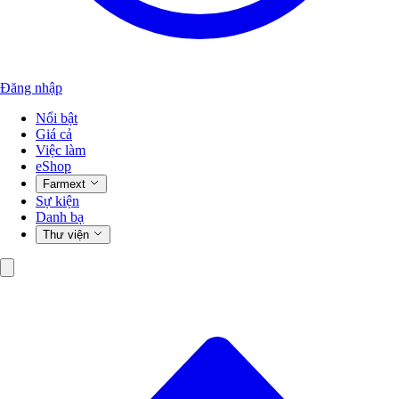
Đăng nhập
Nổi bật
Giá cả
Việc làm
eShop
Farmext
Sự kiện
Danh bạ
Thư viện