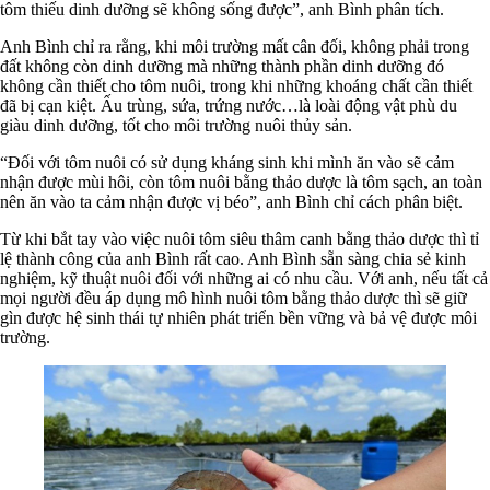
tôm thiếu dinh dưỡng sẽ không sống được”, anh Bình phân tích.
Anh Bình chỉ ra rằng, khi môi trường mất cân đối, không phải trong
đất không còn dinh dưỡng mà những thành phần dinh dưỡng đó
không cần thiết cho tôm nuôi, trong khi những khoáng chất cần thiết
đã bị cạn kiệt. Ấu trùng, sứa, trứng nước…là loài động vật phù du
giàu dinh dưỡng, tốt cho môi trường nuôi thủy sản.
“Đối với tôm nuôi có sử dụng kháng sinh khi mình ăn vào sẽ cảm
nhận được mùi hôi, còn tôm nuôi bằng thảo dược là tôm sạch, an toàn
nên ăn vào ta cảm nhận được vị béo”, anh Bình chỉ cách phân biệt.
Từ khi bắt tay vào việc nuôi tôm siêu thâm canh bằng thảo dược thì tỉ
lệ thành công của anh Bình rất cao. Anh Bình sẵn sàng chia sẻ kinh
nghiệm, kỹ thuật nuôi đối với những ai có nhu cầu. Với anh, nếu tất cả
mọi người đều áp dụng mô hình nuôi tôm bằng thảo dược thì sẽ giữ
gìn được hệ sinh thái tự nhiên phát triển bền vững và bả vệ được môi
trường.