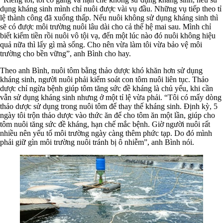
dụng kháng sinh mình chỉ nuôi được vài vụ đầu. Những vụ tiếp theo tỉ
lệ thành công đã xuống thấp. Nếu nuôi không sử dụng kháng sinh thì
sẽ có được môi trường nuôi lâu dài cho cả thế hệ mai sau. Mình chỉ
biết kiếm tiền rồi nuôi vô tội vạ, đến một lúc nào đó nuôi không hiệu
quả nữa thì lấy gì mà sống. Cho nên vừa làm tôi vừa bảo vệ môi
trường cho bền vững”, anh Bình cho hay.
Theo anh Bình, nuôi tôm bằng thảo dược khó khăn hơn sử dụng
kháng sinh, người nuôi phải kiểm soát con tôm nuôi liên tục. Thảo
dược chỉ ngừa bệnh giúp tôm tăng sức đề kháng là chủ yếu, khi cần
vẫn sử dụng kháng sinh nhưng ở một tỉ lệ vừa phải. “Tôi có mấy dòng
thảo dược sử dụng trong nuôi tôm để thay thế kháng sinh. Định kỳ, 5
ngày tôi trộn thảo dược vào thức ăn để cho tôm ăn một lần, giúp cho
tôm nuôi tăng sức đề kháng, hạn chế mắc bệnh. Giờ người nuôi rất
nhiều nên yếu tố môi trường ngày càng thêm phức tạp. Do đó mình
phải giữ gìn môi trường nuôi tránh bị ô nhiễm”, anh Bình nói.