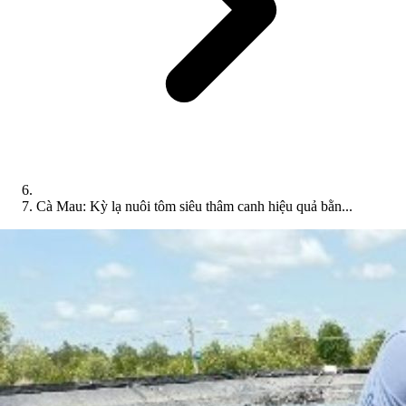
Cà Mau: Kỳ lạ nuôi tôm siêu thâm canh hiệu quả bằn...