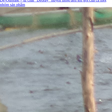
De-Odorase – từ chai “Deoray” huyền thoại đến tên gọi của cả một
nhóm sản phẩm