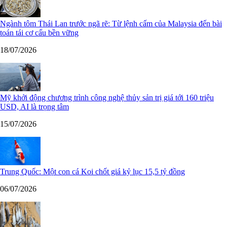
Ngành tôm Thái Lan trước ngã rẽ: Từ lệnh cấm của Malaysia đến bài
toán tái cơ cấu bền vững
18/07/2026
Mỹ khởi động chương trình công nghệ thủy sản trị giá tới 160 triệu
USD, AI là trọng tâm
15/07/2026
Trung Quốc: Một con cá Koi chốt giá kỷ lục 15,5 tỷ đồng
06/07/2026