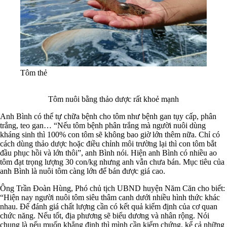
Tôm thẻ
Tôm nuôi bằng thảo dược rất khoẻ mạnh
Anh Bình có thể tự chữa bệnh cho tôm như bệnh gan tụy cấp, phân
trắng, teo gan… “Nếu tôm bệnh phân trắng mà người nuôi dùng
kháng sinh thì 100% con tôm sẽ không bao giờ lớn thêm nữa. Chỉ có
cách dùng thảo dược hoặc điều chỉnh môi trường lại thì con tôm bắt
đầu phục hồi và lớn thôi”, anh Bình nói. Hiện anh Bình có nhiều ao
tôm đạt trọng lượng 30 con/kg nhưng anh vẫn chưa bán. Mục tiêu của
anh Bình là nuôi tôm càng lớn để bán được giá cao.
Ông Trần Đoàn Hùng, Phó chủ tịch UBND huyện Năm Căn cho biết:
“Hiện nay người nuôi tôm siêu thâm canh dưới nhiều hình thức khác
nhau. Để đánh giá chất lượng cần có kết quả kiểm định của cơ quan
chức năng. Nếu tốt, địa phương sẽ biểu dương và nhân rộng. Nói
chung là nếu muốn khẳng định thì mình cần kiểm chứng, kể cả những