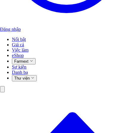
Đăng nhập
Nổi bật
Giá cả
Việc làm
eShop
Farmext
Sự kiện
Danh bạ
Thư viện