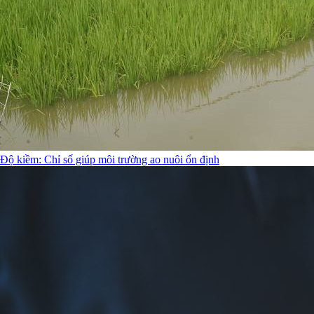
Độ kiềm: Chỉ số giúp môi trường ao nuôi ổn định