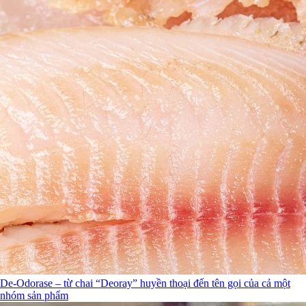
De-Odorase – từ chai “Deoray” huyền thoại đến tên gọi của cả một
nhóm sản phẩm