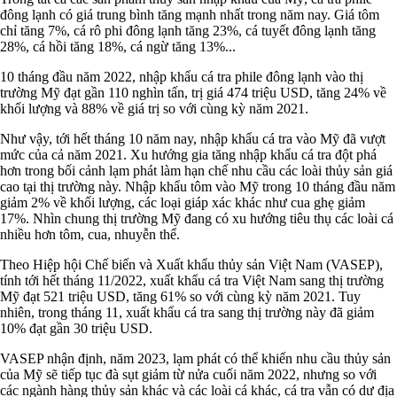
đông lạnh có giá trung bình tăng mạnh nhất trong năm nay. Giá tôm
chỉ tăng 7%, cá rô phi đông lạnh tăng 23%, cá tuyết đông lạnh tăng
28%, cá hồi tăng 18%, cá ngừ tăng 13%...
10 tháng đầu năm 2022, nhập khẩu cá tra phile đông lạnh vào thị
trường Mỹ đạt gần 110 nghìn tấn, trị giá 474 triệu USD, tăng 24% về
khối lượng và 88% về giá trị so với cùng kỳ năm 2021.
Như vậy, tới hết tháng 10 năm nay, nhập khẩu cá tra vào Mỹ đã vượt
mức của cả năm 2021. Xu hướng gia tăng nhập khẩu cá tra đột phá
hơn trong bối cảnh lạm phát làm hạn chế nhu cầu các loài thủy sản giá
cao tại thị trường này. Nhập khẩu tôm vào Mỹ trong 10 tháng đầu năm
giảm 2% về khối lượng, các loại giáp xác khác như cua ghẹ giảm
17%. Nhìn chung thị trường Mỹ đang có xu hướng tiêu thụ các loài cá
nhiều hơn tôm, cua, nhuyễn thể.
Theo Hiệp hội Chế biến và Xuất khẩu thủy sản Việt Nam (VASEP),
tính tới hết tháng 11/2022, xuất khẩu cá tra Việt Nam sang thị trường
Mỹ đạt 521 triệu USD, tăng 61% so với cùng kỳ năm 2021. Tuy
nhiên, trong tháng 11, xuất khẩu cá tra sang thị trường này đã giảm
10% đạt gần 30 triệu USD.
VASEP nhận định, năm 2023, lạm phát có thể khiến nhu cầu thủy sản
của Mỹ sẽ tiếp tục đà sụt giảm từ nửa cuối năm 2022, nhưng so với
các ngành hàng thủy sản khác và các loài cá khác, cá tra vẫn có dư địa