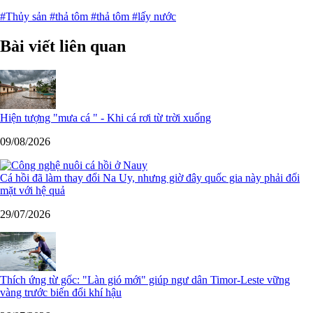
#Thủy sản
#thả tôm
#thả tôm
#lấy nước
Bài viết liên quan
Hiện tượng "mưa cá " - Khi cá rơi từ trời xuống
09/08/2026
Cá hồi đã làm thay đổi Na Uy, nhưng giờ đây quốc gia này phải đối
mặt với hệ quả
29/07/2026
Thích ứng từ gốc: "Làn gió mới" giúp ngư dân Timor-Leste vững
vàng trước biến đổi khí hậu