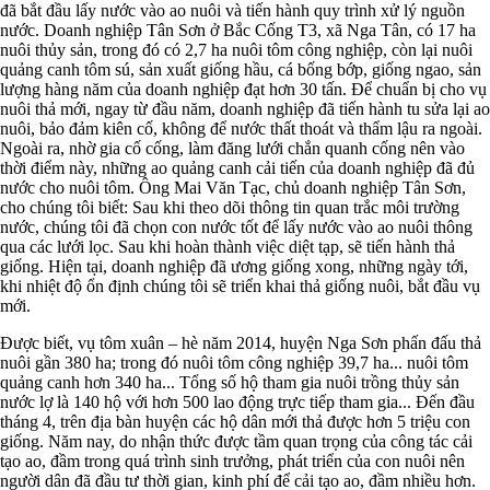
đã bắt đầu lấy nước vào ao nuôi và tiến hành quy trình xử lý nguồn
nước. Doanh nghiệp Tân Sơn ở Bắc Cống T3, xã Nga Tân, có 17 ha
nuôi thủy sản, trong đó có 2,7 ha nuôi tôm công nghiệp, còn lại nuôi
quảng canh tôm sú, sản xuất giống hầu, cá bống bớp, giống ngao, sản
lượng hàng năm của doanh nghiệp đạt hơn 30 tấn. Để chuẩn bị cho vụ
nuôi thả mới, ngay từ đầu năm, doanh nghiệp đã tiến hành tu sửa lại ao
nuôi, bảo đảm kiên cố, không để nước thất thoát và thẩm lậu ra ngoài.
Ngoài ra, nhờ gia cố cống, làm đăng lưới chắn quanh cống nên vào
thời điểm này, những ao quảng canh cải tiến của doanh nghiệp đã đủ
nước cho nuôi tôm. Ông Mai Văn Tạc, chủ doanh nghiệp Tân Sơn,
cho chúng tôi biết: Sau khi theo dõi thông tin quan trắc môi trường
nước, chúng tôi đã chọn con nước tốt để lấy nước vào ao nuôi thông
qua các lưới lọc. Sau khi hoàn thành việc diệt tạp, sẽ tiến hành thả
giống. Hiện tại, doanh nghiệp đã ương giống xong, những ngày tới,
khi nhiệt độ ổn định chúng tôi sẽ triển khai thả giống nuôi, bắt đầu vụ
mới.
Được biết, vụ tôm xuân – hè năm 2014, huyện Nga Sơn phấn đấu thả
nuôi gần 380 ha; trong đó nuôi tôm công nghiệp 39,7 ha... nuôi tôm
quảng canh hơn 340 ha... Tổng số hộ tham gia nuôi trồng thủy sản
nước lợ là 140 hộ với hơn 500 lao động trực tiếp tham gia... Đến đầu
tháng 4, trên địa bàn huyện các hộ dân mới thả được hơn 5 triệu con
giống. Năm nay, do nhận thức được tầm quan trọng của công tác cải
tạo ao, đầm trong quá trình sinh trưởng, phát triển của con nuôi nên
người dân đã đầu tư thời gian, kinh phí để cải tạo ao, đầm nhiều hơn.