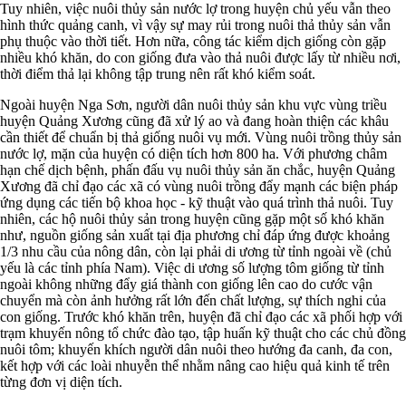
Tuy nhiên, việc nuôi thủy sản nước lợ trong huyện chủ yếu vẫn theo
hình thức quảng canh, vì vậy sự may rủi trong nuôi thả thủy sản vẫn
phụ thuộc vào thời tiết. Hơn nữa, công tác kiểm dịch giống còn gặp
nhiều khó khăn, do con giống đưa vào thả nuôi được lấy từ nhiều nơi,
thời điểm thả lại không tập trung nên rất khó kiểm soát.
Ngoài huyện Nga Sơn, người dân nuôi thủy sản khu vực vùng triều
huyện Quảng Xương cũng đã xử lý ao và đang hoàn thiện các khâu
cần thiết để chuẩn bị thả giống nuôi vụ mới. Vùng nuôi trồng thủy sản
nước lợ, mặn của huyện có diện tích hơn 800 ha. Với phương châm
hạn chế dịch bệnh, phấn đấu vụ nuôi thủy sản ăn chắc, huyện Quảng
Xương đã chỉ đạo các xã có vùng nuôi trồng đẩy mạnh các biện pháp
ứng dụng các tiến bộ khoa học - kỹ thuật vào quá trình thả nuôi. Tuy
nhiên, các hộ nuôi thủy sản trong huyện cũng gặp một số khó khăn
như, nguồn giống sản xuất tại địa phương chỉ đáp ứng được khoảng
1/3 nhu cầu của nông dân, còn lại phải di ương từ tỉnh ngoài về (chủ
yếu là các tỉnh phía Nam). Việc di ương số lượng tôm giống từ tỉnh
ngoài không những đẩy giá thành con giống lên cao do cước vận
chuyển mà còn ảnh hưởng rất lớn đến chất lượng, sự thích nghi của
con giống. Trước khó khăn trên, huyện đã chỉ đạo các xã phối hợp với
trạm khuyến nông tổ chức đào tạo, tập huấn kỹ thuật cho các chủ đồng
nuôi tôm; khuyến khích người dân nuôi theo hướng đa canh, đa con,
kết hợp với các loài nhuyễn thể nhằm nâng cao hiệu quả kinh tế trên
từng đơn vị diện tích.