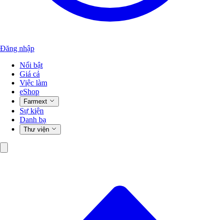
Đăng nhập
Nổi bật
Giá cả
Việc làm
eShop
Farmext
Sự kiện
Danh bạ
Thư viện