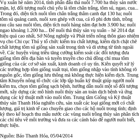
Vụ xuân hè năm 2014, tỉnh phấn đấu thả nuôi 7.700 ha thủy sản nước
mặn, lợ, đối tượng nuôi chủ yếu là tôm chân trắng, tôm sú, ngao, cua...
Trong đó, diện tích nuôi tôm chân trắng thâm canh đạt 130 ha; nuôi
tôm sú quảng canh, nuôi xen ghép với cua, cá rô phi đơn tính, trồng
rau câu sau nuôi tôm, diện tích nuôi hàng năm đạt hơn 3.900 ha; nuôi
ngao khoảng 1.200 ha... Để nuôi thả thủy sản vụ xuân – hè 2014 đạt
hiệu quả cao nhất, Sở Nông nghiệp và Phát triển nông thôn giao nhiệm
vụ cho Chi cục Thú y tổ chức kiểm tra chất lượng, kiểm dịch chặt chẽ
chất lượng tôm sú giống sản xuất trong tỉnh và di ương từ tỉnh ngoài
về. Các huyện vùng triều tăng cường kiểm soát các đối tượng đưa
giống tôm đến địa bàn và tuyên truyền cho chủ đồng chỉ mua tôm
giống của các cơ sở sản xuất, kinh doanh có uy tín. Kiên quyết xử lý
các trường hợp tôm giống xuất trại, tôm giống nhập vào tỉnh không rõ
nguồn gốc, tôm giống lưu thông mà không thực hiện kiểm dịch. Trung
tâm Khuyến nông tổ chức các lớp tập huấn kỹ thuật giúp người nuôi
kiểm tra, chọn tôm giống sạch bệnh, hướng dẫn nuôi một số đối tượng
mới, xây dựng các mô hình nuôi thủy sản an toàn dịch bệnh và ứng
dụng các kỹ thuật mới vào nuôi tôm. Trung tâm Giống và Kỹ thuật
thủy sản Thanh Hóa nghiên cứu, sản xuất các loại giống mới có chất
lượng, giá trị kinh tế cao chuyển giao cho các hộ nuôi trong tỉnh; định
kỳ theo kế hoạch thu mẫu nước các vùng nuôi trồng thủy sản phân tích
các chỉ tiêu về môi trường và đưa ra các cảnh báo để người nuôi biết,
thực hiện.
Nguồn: Báo Thanh Hóa, 05/04/2014