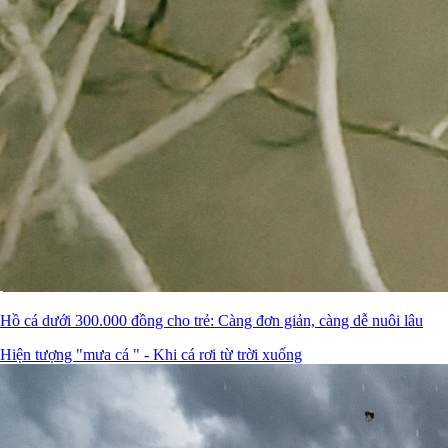
Hồ cá dưới 300.000 đồng cho trẻ: Càng đơn giản, càng dễ nuôi lâu
Hiện tượng "mưa cá " - Khi cá rơi từ trời xuống