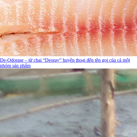
De-Odorase – từ chai “Deoray” huyền thoại đến tên gọi của cả một
nhóm sản phẩm