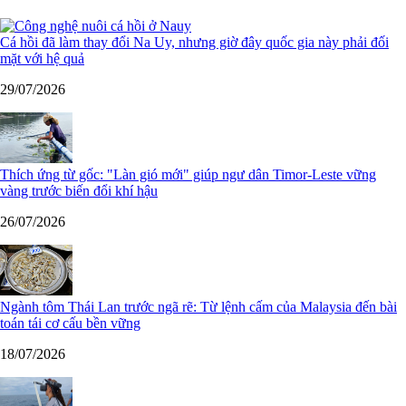
Cá hồi đã làm thay đổi Na Uy, nhưng giờ đây quốc gia này phải đối
mặt với hệ quả
29/07/2026
Thích ứng từ gốc: "Làn gió mới" giúp ngư dân Timor-Leste vững
vàng trước biến đổi khí hậu
26/07/2026
Ngành tôm Thái Lan trước ngã rẽ: Từ lệnh cấm của Malaysia đến bài
toán tái cơ cấu bền vững
18/07/2026