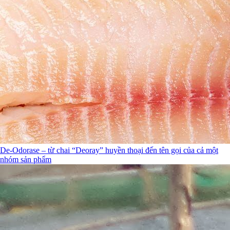
De-Odorase – từ chai “Deoray” huyền thoại đến tên gọi của cả một
nhóm sản phẩm