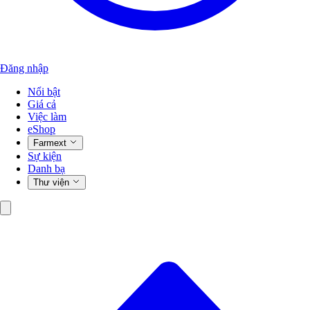
Đăng nhập
Nổi bật
Giá cả
Việc làm
eShop
Farmext
Sự kiện
Danh bạ
Thư viện