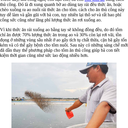
thủ công. Đó là đi xung quanh bờ ao dùng tay rải đều thức ăn, hoặc
chèo xuồng ra ao nuôi rải thức ăn cho tôm. cách cho ăn thủ công này
tuy dễ làm và gần gũi với bà con, tuy nhiên lại thô sơ và rất hao phí
công sức cũng như lãng phí lượng thức ăn rơi xuống ao.
Vì khi thức ăn rải xuống ao bằng tay sẽ không đồng đều, do đó tôm
chỉ ăn được 70% lượng thức ăn trong ao và 30% còn lại rơi vãi, tồn
đọng ở những vùng sâu nhất ở ao gây tích tụ chất thừa, cặn bã gây tốn
kém và có thể gây bệnh cho tôm nuôi. Sau này có những sáng chế mới
đã dần thay thế phương pháp cho tôm ăn thủ công giúp bà con tiết
kiệm thời gian cũng như sức lao động nhiều hơn.