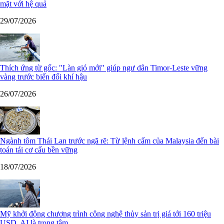
mặt với hệ quả
29/07/2026
Thích ứng từ gốc: "Làn gió mới" giúp ngư dân Timor-Leste vững
vàng trước biến đổi khí hậu
26/07/2026
Ngành tôm Thái Lan trước ngã rẽ: Từ lệnh cấm của Malaysia đến bài
toán tái cơ cấu bền vững
18/07/2026
Mỹ khởi động chương trình công nghệ thủy sản trị giá tới 160 triệu
USD, AI là trọng tâm