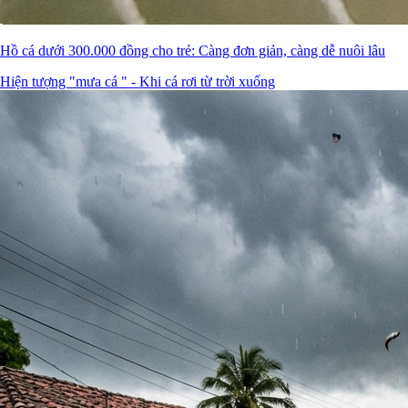
Hồ cá dưới 300.000 đồng cho trẻ: Càng đơn giản, càng dễ nuôi lâu
Hiện tượng "mưa cá " - Khi cá rơi từ trời xuống