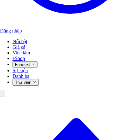
Đăng nhập
Nổi bật
Giá cả
Việc làm
eShop
Farmext
Sự kiện
Danh bạ
Thư viện