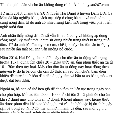
Tôm bị phân đàn vì cho ăn không đúng cách. Ảnh: thuysan247.com
Từ năm 2013, chàng trai 9X Nguyễn Hải Đăng ở huyện Đầm Dơi, Cà
Mau đã lập nghiệp bằng cách trực tiếp ở cùng bà con và nuôi tôm
cùng nông dân, từ đó anh có nhiều sáng kiến mới trong việc phát triển
nghề nuôi tôm.
Anh nhận thấy nông dân đa số vẫn làm thủ công và không áp dụng
công nghệ, kỹ thuật mới, chưa sử dụng nhiều trang thiết bị trong nuôi
tôm. Từ đó anh bắt đầu nghiên cứu, chế tạo máy cho tôm ăn tự động
sau nhiều lần thất bại anh vẫn không bỏ cuộc.
Năm 2014, Hải Đăng cho ra đời máy cho tôm ăn tự động với trọng
lượng 15kg, dung tích chứa 20 – 25kg thức ăn, tầm phun thức ăn xa từ
10 – 30m theo tùy loại. Máy cho tôm ăn tự động này hoạt động theo
nguyên lý đó là bà con chỉ cần đổ thức ăn vào bồn chứa, bấm điều
khiển để thức ăn từ bồn dẫn đến ống ly tâm và bắn ra ao bằng mô – tơ
được đặt bên dưới.
Ngoài ra, bà con có thể hẹn giờ để cho tôm ăn liên tục trong ngày sao
2
cho phù hợp. Mỗi ao tôm 500 – 1000m
chỉ tốn 3 – 5 phút để cho ăn
khi sử dụng máy cho tôm ăn tự động. Không những vậy, lượng thức
ăn được phun đều khắp ao không bị rơi vãi lên bờ hoặc bị dư thừa gây
cặn bã trong ao. Nhờ đó, mà tôm lớn nhanh và đều, sau mỗi vụ thu
hoạch đều hiệu quả, tránh được nhiều bệnh tật.