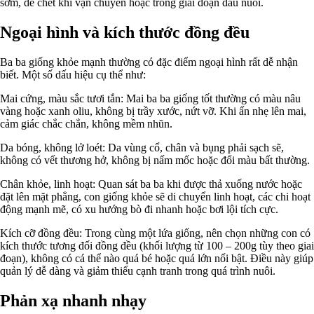
sớm, dễ chết khi vận chuyển hoặc trong giai đoạn đầu nuôi.
Ngoại hình và kích thước đồng đều
Ba ba giống khỏe mạnh thường có đặc điểm ngoại hình rất dễ nhận
biết. Một số dấu hiệu cụ thể như:
Mai cứng, màu sắc tươi tắn: Mai ba ba giống tốt thường có màu nâu
vàng hoặc xanh oliu, không bị trầy xước, nứt vỡ. Khi ấn nhẹ lên mai,
cảm giác chắc chắn, không mềm nhũn.
Da bóng, không lở loét: Da vùng cổ, chân và bụng phải sạch sẽ,
không có vết thương hở, không bị nấm mốc hoặc đổi màu bất thường.
Chân khỏe, linh hoạt: Quan sát ba ba khi được thả xuống nước hoặc
đặt lên mặt phẳng, con giống khỏe sẽ di chuyển linh hoạt, các chi hoạt
động mạnh mẽ, có xu hướng bò đi nhanh hoặc bơi lội tích cực.
Kích cỡ đồng đều: Trong cùng một lứa giống, nên chọn những con có
kích thước tương đối đồng đều (khối lượng từ 100 – 200g tùy theo giai
đoạn), không có cá thể nào quá bé hoặc quá lớn nổi bật. Điều này giúp
quản lý dễ dàng và giảm thiểu cạnh tranh trong quá trình nuôi.
Phản xạ nhanh nhạy