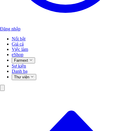
Đăng nhập
Nổi bật
Giá cả
Việc làm
eShop
Farmext
Sự kiện
Danh bạ
Thư viện