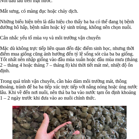
Nổi đầu lâu trên mặt nước.
Mắt sưng, có màng đục hoặc chảy dịch.
Những biểu hiện trên là dấu hiệu cho thấy ba ba có thể đang bị bệnh
đường hô hấp, bệnh nấm hoặc ký sinh trùng, không nên chọn nuôi.
Cân nhắc yếu tố mùa vụ và môi trường vận chuyển
Mặc dù không trực tiếp liên quan đến đặc điểm sinh học, nhưng thời
điểm mua giống cũng ảnh hưởng đến tỷ lệ sống sót của ba ba giống.
Tốt nhất nên nhập giống vào đầu mùa xuân hoặc đầu mùa mưa (tháng
2 – tháng 4 hoặc tháng 7 – tháng 8) khi thời tiết mát mẻ, nhiệt độ ổn
định.
Trong quá trình vận chuyển, cần bảo đảm môi trường mát, thông
thoáng, tránh để ba ba tiếp xúc trực tiếp với nắng nóng hoặc úng nước
lâu. Khi về đến nơi nuôi, nên thả ba ba vào nước tạm ổn định khoảng
1 – 2 ngày trước khi đưa vào ao nuôi chính thức.