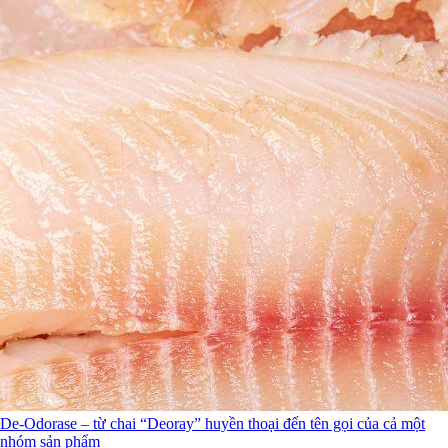
De-Odorase – từ chai “Deoray” huyền thoại đến tên gọi của cả một
nhóm sản phẩm