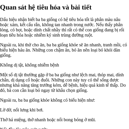
Quan sát hệ tiêu hóa và bài tiết
Dấu hiệu nhận biết ba ba giống có hệ tiêu hóa tốt là phân màu nâu
hoặc xám, kết cấu rắn, không tan nhanh trong nước. Nếu thấy phân
lỏng, có bọt, hoặc dính chất nhầy thì rất có thể con giống đang bị rối
loạn tiêu hóa hoặc nhiễm ký sinh trùng đường ruột.
Ngoài ra, khi thử cho ăn, ba ba giống khỏe sẽ ăn nhanh, tranh mồi, có
biểu hiện háu ăn. Những con chậm ăn, bỏ ăn nên loại bỏ khỏi đàn
giống.
Không dị tật, không nhiễm bệnh
Một số dị tật thường gặp ở ba ba giống như lệch mai, thóp mai, dính
chân, dị dạng cổ hoặc đuôi. Những con này tuy có thể sống được
nhưng khả năng tăng trưởng kém, dễ bệnh, hiệu quả kinh tế thấp. Do
đó, bà con cần loại bỏ ngay từ khâu chọn giống.
Ngoài ra, ba ba giống khỏe không có biểu hiện như:
Lờ đờ, nổi lưng khi bơi.
Thở há miệng, thở nhanh hoặc nổi bong bóng ở mũi.