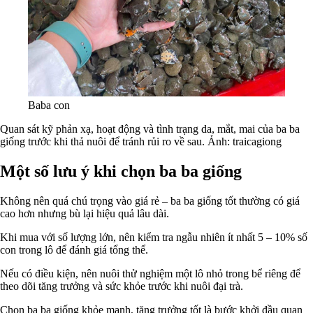
Baba con
Quan sát kỹ phản xạ, hoạt động và tình trạng da, mắt, mai của ba ba
giống trước khi thả nuôi để tránh rủi ro về sau. Ảnh: traicagiong
Một số lưu ý khi chọn ba ba giống
Không nên quá chú trọng vào giá rẻ – ba ba giống tốt thường có giá
cao hơn nhưng bù lại hiệu quả lâu dài.
Khi mua với số lượng lớn, nên kiểm tra ngẫu nhiên ít nhất 5 – 10% số
con trong lô để đánh giá tổng thể.
Nếu có điều kiện, nên nuôi thử nghiệm một lô nhỏ trong bể riêng để
theo dõi tăng trưởng và sức khỏe trước khi nuôi đại trà.
Chọn ba ba giống khỏe mạnh, tăng trưởng tốt là bước khởi đầu quan