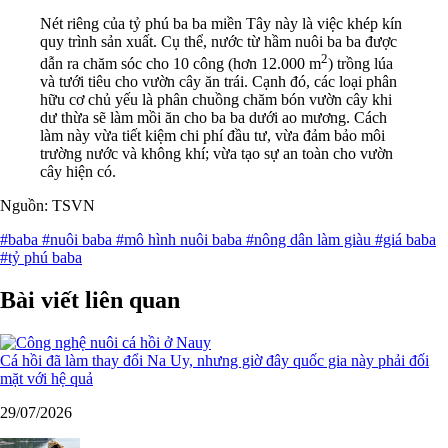
Nét riêng của tỷ phú ba ba miền Tây này là việc khép kín
quy trình sản xuất. Cụ thể, nước từ hầm nuôi ba ba được
2
dẫn ra chăm sóc cho 10 công (hơn 12.000 m
) trồng lúa
và tưới tiêu cho vườn cây ăn trái. Cạnh đó, các loại phân
hữu cơ chủ yếu là phân chuồng chăm bón vườn cây khi
dư thừa sẽ làm mồi ăn cho ba ba dưới ao mương. Cách
làm này vừa tiết kiệm chi phí đầu tư, vừa đảm bảo môi
trường nước và không khí; vừa tạo sự an toàn cho vườn
cây hiện có.
Nguồn: TSVN
#baba
#nuôi baba
#mô hình nuôi baba
#nông dân làm giàu
#giá baba
#tỷ phú baba
Bài viết liên quan
Cá hồi đã làm thay đổi Na Uy, nhưng giờ đây quốc gia này phải đối
mặt với hệ quả
29/07/2026