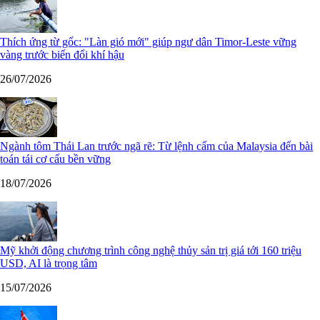
Thích ứng từ gốc: "Làn gió mới" giúp ngư dân Timor-Leste vững
vàng trước biến đổi khí hậu
26/07/2026
Ngành tôm Thái Lan trước ngã rẽ: Từ lệnh cấm của Malaysia đến bài
toán tái cơ cấu bền vững
18/07/2026
Mỹ khởi động chương trình công nghệ thủy sản trị giá tới 160 triệu
USD, AI là trọng tâm
15/07/2026