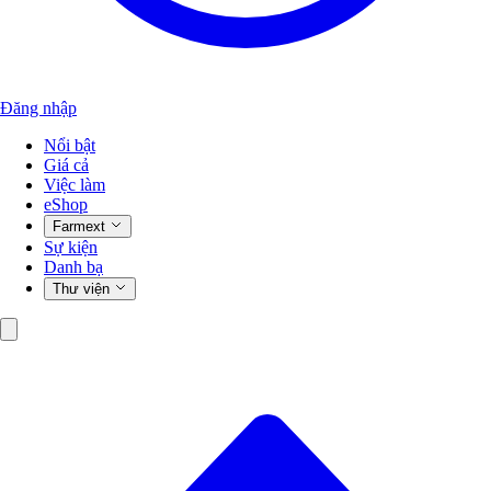
Đăng nhập
Nổi bật
Giá cả
Việc làm
eShop
Farmext
Sự kiện
Danh bạ
Thư viện