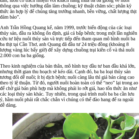
dân, luôn có trách nhiệm với khách hàng mua ba ba giống về nuôi
thông qua việc hướng dẫn làm chuồng; kỹ thuật chăm sóc; phân kỳ
thức ăn hợp lý để chúng tăng trưởng nhanh, bền vững, chất lượng thịt
đảm bảo”.
Anh Trần Hồng Quang kể, năm 1999, trước biến động của các loại
thủy sản, đầu ra không ổn định, giá cả bấp bênh; trong một lần nghiên
cứu tư liệu nuôi thủy sản và trực tiếp đến tham quan mô hình nuôi ba
ba thịt tại Cần Thơ, anh Quang đã đầu tư 24 triệu đồng (khoảng 8
lượng vàng lúc bấy giờ) để xây dựng chuồng trại kiên cố và thả nuôi
2.000 con ba ba giống.
Theo kinh nghiệm của bản thân, mô hình tuy đầu tư ban đầu khá lớn,
nhưng thời gian thu hoạch sẽ kéo dài. Cạnh đó, ba ba loại thủy sản
tương đối dễ nuôi; ít bị dịch bệnh; nuôi càng lâu thì giá bán càng cao
theo tỷ lệ thuận. Từ đó, người nuôi hoàn toàn có thể “neo” lại trong ao
để chờ giá bán phù hợp mà không phải lo rớt giá, hao tốn thức ăn như
các loại thủy sản khác. Tuy nhiên, trong quá trình nuôi ba ba cần lưu
ý, hầm nuôi phải rất chắc chắn vì chúng có thể đào hang để ra ngoài
dễ dàng.