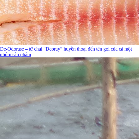
De-Odorase – từ chai “Deoray” huyền thoại đến tên gọi của cả một
nhóm sản phẩm