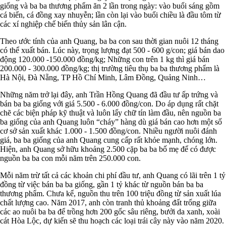
giống và ba ba thương phẩm ăn 2 lần trong ngày: vào buổi sáng gồm
cá biển, cá đồng xay nhuyễn; lần còn lại vào buổi chiều là đầu tôm từ
các xí nghiệp chế biến thủy sản lân cận.
Theo ước tính của anh Quang, ba ba con sau thời gian nuôi 12 tháng
có thể xuất bán. Lúc này, trọng lượng đạt 500 - 600 g/con; giá bán dao
động 120.000 -150.000 đồng/kg; Những con trên 1 kg thì giá bán
200.000 - 300.000 đồng/kg; thị trường tiêu thụ ba ba thương phẩm là
Hà Nội, Đà Nẵng, TP Hồ Chí Minh, Lâm Đồng, Quảng Ninh…
Những năm trở lại đây, anh Trần Hồng Quang đã đầu tư ấp trứng và
bán ba ba giống với giá 5.500 - 6.000 đồng/con. Do áp dụng rất chặt
chẽ các biện pháp kỹ thuật và luôn lấy chữ tín làm đầu, nên nguồn ba
ba giống của anh Quang luôn “cháy” hàng dù giá bán cao hơn một số
cơ sở sản xuất khác 1.000 - 1.500 đồng/con. Nhiều người nuôi đánh
giá, ba ba giống của anh Quang cung cấp rất khỏe mạnh, chóng lớn.
Hiện, anh Quang sở hữu khoảng 2.500 cặp ba ba bố mẹ để có được
nguồn ba ba con mỗi năm trên 250.000 con.
Mỗi năm trừ tất cả các khoản chi phí đầu tư, anh Quang có lãi trên 1 tỷ
đồng từ việc bán ba ba giống, gần 1 tỷ khác từ nguồn bán ba ba
thương phẩm. Chưa kể, nguồn thu trên 100 triệu đồng từ sản xuất lúa
chất lượng cao. Năm 2017, anh còn tranh thủ khoảng đất trống giữa
các ao nuôi ba ba để trồng hơn 200 gốc sâu riêng, bưởi da xanh, xoài
cát Hòa Lộc, dự kiến sẽ thu hoạch các loại trái cây này vào năm 2020.