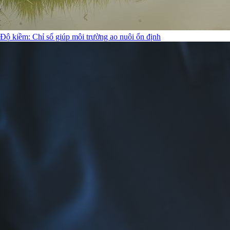
Độ kiềm: Chỉ số giúp môi trường ao nuôi ổn định