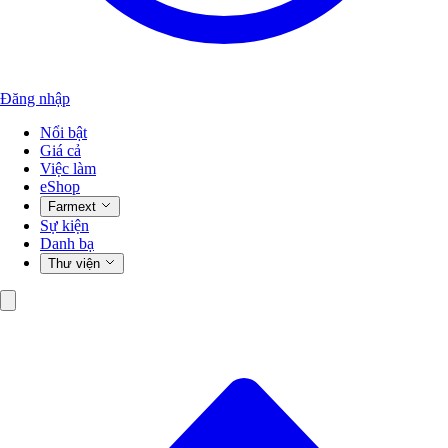
Đăng nhập
Nổi bật
Giá cả
Việc làm
eShop
Farmext
Sự kiện
Danh bạ
Thư viện