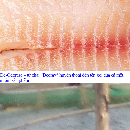
De-Odorase – từ chai “Deoray” huyền thoại đến tên gọi của cả một
nhóm sản phẩm