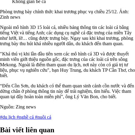
Không gian bè cá
Phòng trưng bày chính thức khai trương phục vụ chiều 25/12. Ảnh:
Zinh news
Ngoài mô hình 3D 15 loài cá, nhiều bảng thông tin các loài cá bằng
tiếng Việt và tiếng Anh; các dụng cụ nghề cá đặc trưng của miền Tây
như lưới, lờ… cũng được trưng bày. Ngay sau khi khai trương, phòng
trưng bày thu hút khá nhiều người dân, du khách đến tham quan.
"Khá thú vị khi lần đầu tiên xem các mô hình cá 3D và được thuyết
minh viên giới thiệu nguồn gốc, đặc trưng của các loài cá trên sông
Mekong. Ngoài là điểm tham quan du lịch, nơi này còn có giá trị tư
liệu, phục vụ nghiên cứu", bạn Huy Trung, du khách TP Cần Thơ, cho
biết.
“Đến Cồn Sơn, du khách có thể tham quan sinh cảnh cồn nước và đến
dừng chân ở phòng thông tin này để trải nghiệm, tìm hiểu. Việc tham
quan tại đây hoàn toàn miễn phí”, ông Lý Văn Bon, cho biết.
Nguồn: Zing news
#du lịch
#nghề cá
#nuôi cá
Bài viết liên quan