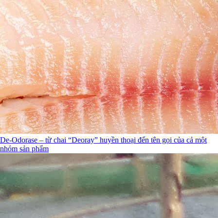
De-Odorase – từ chai “Deoray” huyền thoại đến tên gọi của cả một
nhóm sản phẩm