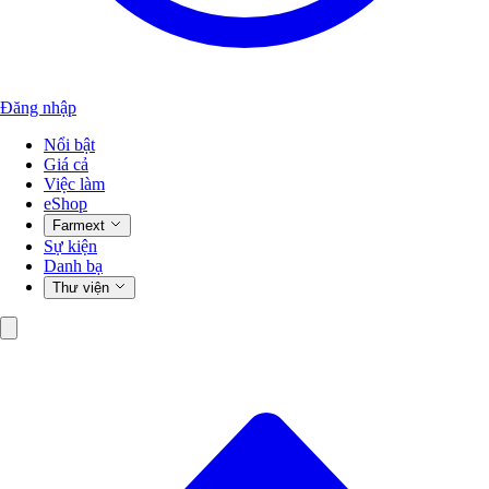
Đăng nhập
Nổi bật
Giá cả
Việc làm
eShop
Farmext
Sự kiện
Danh bạ
Thư viện