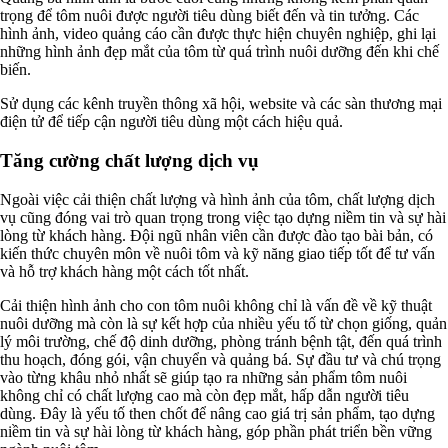
trọng để tôm nuôi được người tiêu dùng biết đến và tin tưởng. Các
hình ảnh, video quảng cáo cần được thực hiện chuyên nghiệp, ghi lại
những hình ảnh đẹp mắt của tôm từ quá trình nuôi dưỡng đến khi chế
biến.
Sử dụng các kênh truyền thông xã hội, website và các sàn thương mại
điện tử để tiếp cận người tiêu dùng một cách hiệu quả.
Tăng cường chất lượng dịch vụ
Ngoài việc cải thiện chất lượng và hình ảnh của tôm, chất lượng dịch
vụ cũng đóng vai trò quan trọng trong việc tạo dựng niềm tin và sự hài
lòng từ khách hàng. Đội ngũ nhân viên cần được đào tạo bài bản, có
kiến thức chuyên môn về nuôi tôm và kỹ năng giao tiếp tốt để tư vấn
và hỗ trợ khách hàng một cách tốt nhất.
Cải thiện hình ảnh cho con tôm nuôi không chỉ là vấn đề về kỹ thuật
nuôi dưỡng mà còn là sự kết hợp của nhiều yếu tố từ chọn giống, quản
lý môi trường, chế độ dinh dưỡng, phòng tránh bệnh tật, đến quá trình
thu hoạch, đóng gói, vận chuyển và quảng bá. Sự đầu tư và chú trọng
vào từng khâu nhỏ nhất sẽ giúp tạo ra những sản phẩm tôm nuôi
không chỉ có chất lượng cao mà còn đẹp mắt, hấp dẫn người tiêu
dùng. Đây là yếu tố then chốt để nâng cao giá trị sản phẩm, tạo dựng
niềm tin và sự hài lòng từ khách hàng, góp phần phát triển bền vững