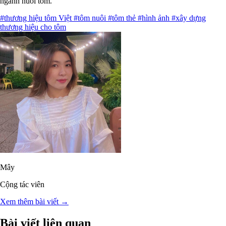
ngành nuôi tôm.
#thương hiệu tôm Việt
#tôm nuôi
#tôm thẻ
#hình ảnh
#xây dựng
thương hiệu cho tôm
Mây
Cộng tác viên
Xem thêm bài viết →
Bài viết liên quan