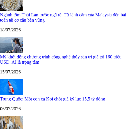
Ngành tôm Thái Lan trước ngã rẽ: Từ lệnh cấm của Malaysia đến bài
toán tái cơ cấu bền vững
18/07/2026
Mỹ khởi động chương trình công nghệ thủy sản trị giá tới 160 triệu
USD, AI là trọng tâm
15/07/2026
Trung Quốc: Một con cá Koi chốt giá kỷ lục 15,5 tỷ đồng
06/07/2026