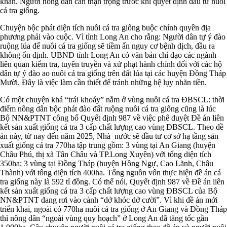
khăn. Người nông dân cần thận trọng trước khi quyết định đầu tư nuôi
cá tra giống.
Chuyện bộc phát diện tích nuôi cá tra giống buộc chính quyền địa
phương phải vào cuộc. Vì tỉnh Long An cho rằng: Người dân tự ý đào
ruộng lúa để nuôi cá tra giống sẽ tiềm ẩn nguy cơ bệnh dịch, đầu ra
không ổn định. UBND tỉnh Long An có văn bản chỉ đạo các ngành
liên quan kiểm tra, tuyên truyền và xử phạt hành chính đối với các hộ
dân tự ý đào ao nuôi cá tra giống trên đất lúa tại các huyện Đồng Tháp
Mười. Đây là việc làm cần thiết để tránh những hệ lụy nhãn tiền.
Có một chuyện khá “trái khoáy” nằm ở vùng nuôi cá tra ĐBSCL: thời
điểm nông dân bộc phát đào đất ruộng nuôi cá tra giống cũng là lúc
Bộ NN&PTNT công bố Quyết định 987 về việc phê duyệt Đề án liên
kết sản xuất giống cá tra 3 cấp chất lượng cao vùng ĐBSCL. Theo đề
án này, từ nay đến năm 2025, Nhà nước sẽ đầu tư cơ sở hạ tầng sản
xuất giống cá tra 770ha tập trung gồm: 3 vùng tại An Giang (huyện
Châu Phú, thị xã Tân Châu và TP.Long Xuyên) với tổng diện tích
350ha; 3 vùng tại Đồng Tháp (huyện Hồng Ngự, Cao Lãnh, Châu
Thành) với tổng diện tích 400ha. Tổng nguồn vốn thực hiện đề án cá
tra giống này là 592 tỉ đồng. Có thể nói, Quyết định 987 về Đề án liên
kết sản xuất giống cá tra 3 cấp chất lượng cao vùng ĐBSCL của Bộ
NN&PTNT đang rơi vào cảnh “dở khóc dở cười”. Vì khi đề án mới
triển khai, ngoài có 770ha nuôi cá tra giống ở An Giang và Đồng Tháp
thì nông dân “ngoài vùng quy hoạch” ở Long An đã tăng tốc gần