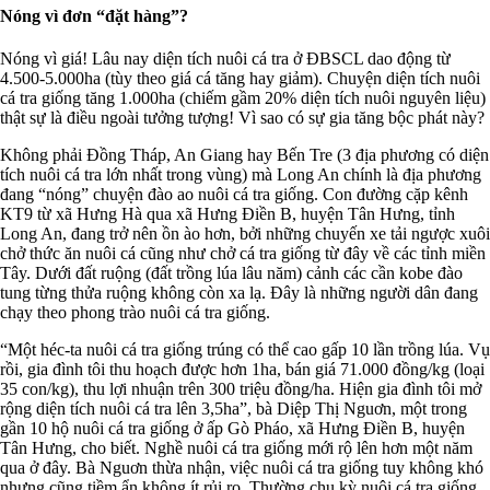
Nóng vì đơn “đặt hàng”?
Nóng vì giá! Lâu nay diện tích nuôi cá tra ở ĐBSCL dao động từ
4.500-5.000ha (tùy theo giá cá tăng hay giảm). Chuyện diện tích nuôi
cá tra giống tăng 1.000ha (chiếm gầm 20% diện tích nuôi nguyên liệu)
thật sự là điều ngoài tưởng tượng! Vì sao có sự gia tăng bộc phát này?
Không phải Đồng Tháp, An Giang hay Bến Tre (3 địa phương có diện
tích nuôi cá tra lớn nhất trong vùng) mà Long An chính là địa phương
đang “nóng” chuyện đào ao nuôi cá tra giống. Con đường cặp kênh
KT9 từ xã Hưng Hà qua xã Hưng Điền B, huyện Tân Hưng, tỉnh
Long An, đang trở nên ồn ào hơn, bởi những chuyến xe tải ngược xuôi
chở thức ăn nuôi cá cũng như chở cá tra giống từ đây về các tỉnh miền
Tây. Dưới đất ruộng (đất trồng lúa lâu năm) cảnh các cần kobe đào
tung từng thửa ruộng không còn xa lạ. Đây là những người dân đang
chạy theo phong trào nuôi cá tra giống.
“Một héc-ta nuôi cá tra giống trúng có thể cao gấp 10 lần trồng lúa. Vụ
rồi, gia đình tôi thu hoạch được hơn 1ha, bán giá 71.000 đồng/kg (loại
35 con/kg), thu lợi nhuận trên 300 triệu đồng/ha. Hiện gia đình tôi mở
rộng diện tích nuôi cá tra lên 3,5ha”, bà Diệp Thị Nguơn, một trong
gần 10 hộ nuôi cá tra giống ở ấp Gò Pháo, xã Hưng Điền B, huyện
Tân Hưng, cho biết. Nghề nuôi cá tra giống mới rộ lên hơn một năm
qua ở đây. Bà Nguơn thừa nhận, việc nuôi cá tra giống tuy không khó
nhưng cũng tiềm ẩn không ít rủi ro. Thường chu kỳ nuôi cá tra giống