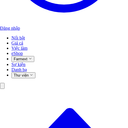
Đăng nhập
Nổi bật
Giá cả
Việc làm
eShop
Farmext
Sự kiện
Danh bạ
Thư viện