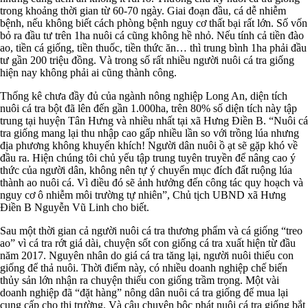
trong khoảng thời gian từ 60-70 ngày. Giai đoạn đầu, cá dễ nhiễm
bệnh, nếu không biết cách phòng bệnh nguy cơ thất bại rất lớn. Số vốn
bỏ ra đầu tư trên 1ha nuôi cá cũng không hề nhỏ. Nếu tính cả tiền đào
ao, tiền cá giống, tiền thuốc, tiền thức ăn… thì trung bình 1ha phải đầu
tư gần 200 triệu đồng. Và trong số rất nhiều người nuôi cá tra giống
hiện nay không phải ai cũng thành công.
Thống kê chưa đầy đủ của ngành nông nghiệp Long An, diện tích
nuôi cá tra bột đã lên đến gần 1.000ha, trên 80% số diện tích này tập
trung tại huyện Tân Hưng và nhiều nhất tại xã Hưng Điền B. “Nuôi cá
tra giống mang lại thu nhập cao gấp nhiều lần so với trồng lúa nhưng
địa phương không khuyến khích! Người dân nuôi ồ ạt sẽ gặp khó về
đầu ra. Hiện chúng tôi chủ yếu tập trung tuyên truyền để nâng cao ý
thức của người dân, không nên tự ý chuyển mục đích đất ruộng lúa
thành ao nuôi cá. Vì điều đó sẽ ảnh hưởng đến công tác quy hoạch và
nguy cơ ô nhiễm môi trường tự nhiên”, Chủ tịch UBND xã Hưng
Điền B Nguyễn Vũ Linh cho biết.
Sau một thời gian cả người nuôi cá tra thương phẩm và cá giống “treo
ao” vì cá tra rớt giá dài, chuyện sốt con giống cá tra xuất hiện từ đầu
năm 2017. Nguyên nhân do giá cá tra tăng lại, người nuôi thiếu con
giống để thả nuôi. Thời điểm này, có nhiều doanh nghiệp chế biến
thủy sản lớn nhận ra chuyện thiếu con giống trầm trọng. Một vài
doanh nghiệp đã “đặt hàng” nông dân nuôi cá tra giống để mua lại
cung cấp cho thị trường. Và câu chuyện bộc phát nuôi cá tra giống bắt