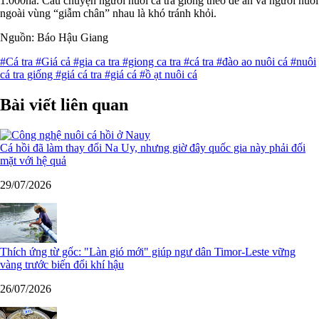
1.000ha. Câu chuyện người nuôi cá tra giống theo đề án và người nuôi
ngoài vùng “giẫm chân” nhau là khó tránh khỏi.
Nguồn: Báo Hậu Giang
#Cá tra
#Giá cả
#gia ca tra
#giong ca tra
#cá tra
#đào ao nuôi cá
#nuôi
cá tra giống
#giá cá tra
#giá cá
#ồ ạt nuôi cá
Bài viết liên quan
Cá hồi đã làm thay đổi Na Uy, nhưng giờ đây quốc gia này phải đối
mặt với hệ quả
29/07/2026
Thích ứng từ gốc: "Làn gió mới" giúp ngư dân Timor-Leste vững
vàng trước biến đổi khí hậu
26/07/2026