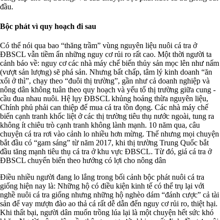
đầu.
Bộc phát vì quy hoạch đi sau
Có thể nói qua bao “thăng trầm” vùng nguyên liệu nuôi cá tra ở
ĐBSCL vẫn tiềm ẩn những nguy cơ rủi ro rất cao. Một thời người ta
cảnh báo về: nguy cơ các nhà máy chế biến thủy sản mọc lên như nấm
(vượt sản lượng) sẽ phá sản. Nhưng bất chấp, tâm lý kinh doanh “ăn
xổi ở thì”, chạy theo “đuôi thị trường”, gần như cả doanh nghiệp và
nông dân không tuân theo quy hoạch và yếu tố thị trường giữa cung -
cầu đua nhau nuôi. Hệ lụy ĐBSCL khủng hoảng thừa nguyên liệu,
Chính phủ phải can thiệp để mua cá tra tồn đọng. Các nhà máy chế
biến cạnh tranh khốc liệt ở các thị trường tiêu thụ nước ngoài, tung ra
không ít chiêu trò cạnh tranh không lành mạnh. 10 năm qua, câu
chuyện cá tra rơi vào cảnh lo nhiều hơn mừng. Thế nhưng mọi chuyện
bắt đầu có “gam sáng” từ năm 2017, khi thị trường Trung Quốc bắt
đầu tăng mạnh tiêu thụ cá tra ở khu vực ĐBSCL. Từ đó, giá cá tra ở
ĐBSCL chuyển biến theo hướng có lợi cho nông dân
Điều nhiều người đang lo lắng trong bối cảnh bộc phát nuôi cá tra
giống hiện nay là: Những hộ có điều kiện kinh tế có thể trụ lại với
nghề nuôi cá tra giống nhưng những hộ nghèo dám “đánh cược” cả tài
sản để vay mượn đào ao thả cá rất dễ dẫn đến nguy cơ rủi ro, thiệt hại.
Khi thất bại, người dân muốn trồng lúa lại là một chuyện hết sức khó