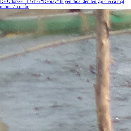
De-Odorase – từ chai “Deoray” huyền thoại đến tên gọi của cả một
nhóm sản phẩm