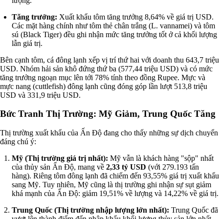
lượng.
Tăng trưởng:
Xuất khẩu tôm tăng trưởng 8,64% về giá trị USD.
Các mặt hàng chính như tôm thẻ chân trắng (L. vannamei) và tôm
sú (Black Tiger) đều ghi nhận mức tăng trưởng tốt ở cả khối lượng
lẫn giá trị.
Bên cạnh tôm, cá đông lạnh xếp vị trí thứ hai với doanh thu 643,7 triệu
USD. Nhóm hải sản khô đứng thứ ba (577,44 triệu USD) và có mức
tăng trưởng ngoạn mục lên tới 78% tính theo đồng Rupee. Mực và
mực nang (cuttlefish) đông lạnh cũng đóng góp lần lượt 513,8 triệu
USD và 331,9 triệu USD.
Bức Tranh Thị Trường: Mỹ Giảm, Trung Quốc Tăng
Thị trường xuất khẩu của Ấn Độ đang cho thấy những sự dịch chuyển
đáng chú ý:
Mỹ (Thị trường giá trị nhất):
Mỹ vẫn là khách hàng "sộp" nhất
của thủy sản Ấn Độ, mang về
2,33 tỷ USD
(với 279.193 tấn
hàng). Riêng tôm đông lạnh đã chiếm đến 93,55% giá trị xuất khẩu
sang Mỹ. Tuy nhiên, Mỹ cũng là thị trường ghi nhận sự sụt giảm
khá mạnh của Ấn Độ: giảm 19,51% về lượng và 14,22% về giá trị.
Trung Quốc (Thị trường nhập lượng lớn nhất):
Trung Quốc đã
vượt lên thành điểm đến nhập khẩu khối lượng thủy sản lớn nhất,