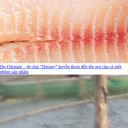
De-Odorase – từ chai “Deoray” huyền thoại đến tên gọi của cả một
nhóm sản phẩm