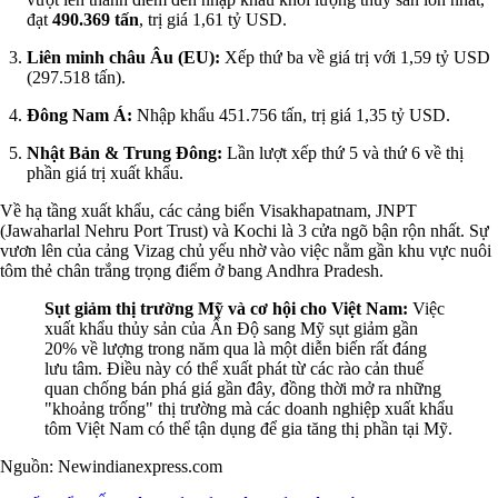
đạt
490.369 tấn
, trị giá 1,61 tỷ USD.
Liên minh châu Âu (EU):
Xếp thứ ba về giá trị với 1,59 tỷ USD
(297.518 tấn).
Đông Nam Á:
Nhập khẩu 451.756 tấn, trị giá 1,35 tỷ USD.
Nhật Bản & Trung Đông:
Lần lượt xếp thứ 5 và thứ 6 về thị
phần giá trị xuất khẩu.
Về hạ tầng xuất khẩu, các cảng biển Visakhapatnam, JNPT
(Jawaharlal Nehru Port Trust) và Kochi là 3 cửa ngõ bận rộn nhất. Sự
vươn lên của cảng Vizag chủ yếu nhờ vào việc nằm gần khu vực nuôi
tôm thẻ chân trắng trọng điểm ở bang Andhra Pradesh.
Sụt giảm thị trường Mỹ và cơ hội cho Việt Nam:
Việc
xuất khẩu thủy sản của Ấn Độ sang Mỹ sụt giảm gần
20% về lượng trong năm qua là một diễn biến rất đáng
lưu tâm. Điều này có thể xuất phát từ các rào cản thuế
quan chống bán phá giá gần đây, đồng thời mở ra những
"khoảng trống" thị trường mà các doanh nghiệp xuất khẩu
tôm Việt Nam có thể tận dụng để gia tăng thị phần tại Mỹ.
Nguồn: Newindianexpress.com