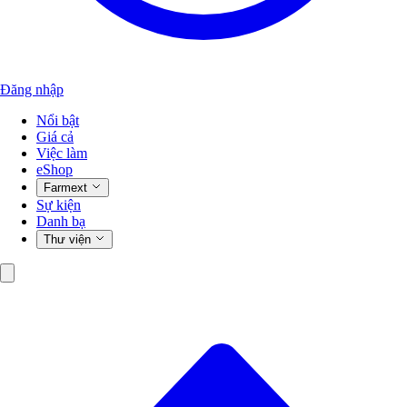
Đăng nhập
Nổi bật
Giá cả
Việc làm
eShop
Farmext
Sự kiện
Danh bạ
Thư viện