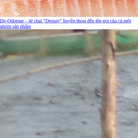
De-Odorase – từ chai “Deoray” huyền thoại đến tên gọi của cả một
nhóm sản phẩm