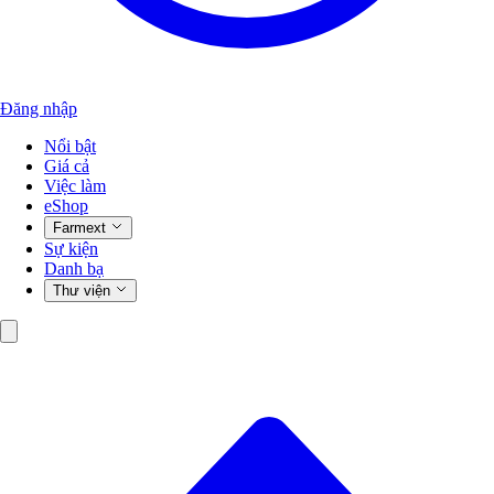
Đăng nhập
Nổi bật
Giá cả
Việc làm
eShop
Farmext
Sự kiện
Danh bạ
Thư viện