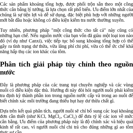
Các sản phẩm khoáng tổng hợp, được phối trộn sẵn theo một công
thức cân bằng lý tưởng, là lựa chọn rất phổ biến. Ưu điểm lớn nhất của
chúng là sự tiện lợi và dễ sử dụng, đặc biệt phù hợp với những người
mới bắt đầu hoặc không có điều kiện kiểm tra nước thường xuyên.
Tuy nhiên, phương pháp "một công thức cho tất cả" này cũng có
những hạn chế. Nếu nguồn nước của bạn vốn đã giàu một loại ion nào
đó (ví dụ như Canxi), việc tiếp tục bổ sung khoáng tổng hợp có thể
gây ra tình trạng dư thừa, vừa lãng phí chi phí, vừa có thể ức chế khả
năng hấp thụ các ion khác của tôm.
Phân tích giải pháp tùy chỉnh theo nguồn
nước
Đây là phương pháp của các trang trại chuyên nghiệp và các vùng
nuôi có điều kiện đặc thù. Hướng đi này đòi hỏi người nuôi phải kiểm
tra định kỳ thành phần ion trong nguồn nước cấp và trong ao nuôi để
biết chính xác môi trường đang thiếu hụt hay dư thừa chất gì.
Dựa trên kết quả phân tích, người nuôi sẽ chỉ bổ sung các loại khoáng
đơn cần thiết (như KCl, MgCl₂, CaCl₂) để đưa tỷ lệ các ion về mức
cân bằng. Ưu điểm của phương pháp này là độ chính xác và hiệu quả
kinh tế rất cao, vì người nuôi chỉ chi trả cho đúng những gì ao tôm
thực sự cần.