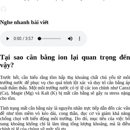
Nghe nhanh bài viết
Tại sao cân bằng ion lại quan trọng đến
vậy?
Trước hết, cần hiểu rằng tôm hấp thụ khoáng chất chủ yếu từ môi
trường nước để phục vụ cho quá trình lột xác và duy trì cân bằng áp
suất thẩm thấu. Một môi trường nước có tỷ lệ các ion chính như Canxi
(Ca), Magie (Mg) và Kali (K) bị mất cân bằng sẽ gây ra stress nặng
cho tôm.
Tình trạng mất cân bằng này là nguyên nhân trực tiếp dẫn đến các vấn
đề như tôm mềm vỏ kéo dài, cong thân, đục cơ và giảm khả năng
chống chọi với biến động môi trường. Do đó, mục tiêu của việc bổ
sung khoáng không chỉ là làm tăng tổng lượng khoáng, mà là điều
chỉnh tỷ lệ của chúng về mức tối ưu.