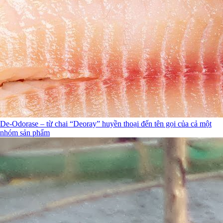
De-Odorase – từ chai “Deoray” huyền thoại đến tên gọi của cả một
nhóm sản phẩm