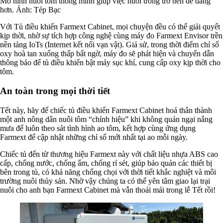
Mô hình nuôi tôm thông minh giúp việc nuôi trồng trở nên dễ dàng
hơn. Ảnh: Tép Bạc
Với Tủ điều khiển Farmext Cabinet, mọi chuyện đều có thể giải quyết
kịp thời, nhờ sự tích hợp công nghệ cùng máy đo Farmext Envisor trền
nền tảng IoTs (Internet kết nối vạn vật). Giả sử, trong thời điểm chỉ số
oxy hoà tan xuống thấp bất ngờ, máy đo sẽ phát hiện và chuyển dẫn
thông báo để tủ điều khiển bật máy sục khí, cung cấp oxy kịp thời cho
tôm.
An toàn trong mọi thời tiết
Tết này, hãy để chiếc tủ điều khiển Farmext Cabinet hoá thân thành
một anh nông dân nuôi tôm “chính hiệu” khi không quản ngại nắng
mưa để luôn theo sát tình hình ao tôm, kết hợp cùng ứng dụng
Farmext để cập nhật những chỉ số mới nhất tại ao mỗi ngày.
Chiếc tủ đến từ thương hiệu Farmext này với chất liệu nhựa ABS cao
cấp, chống nước, chống ẩm, chống rỉ sét, giúp bảo quản các thiết bị
bên trong tủ, có khả năng chống chọi với thời tiết khắc nghiệt và môi
trường nuôi thủy sản. Nhờ vậy chúng ta có thể yên tâm giao lại trại
nuôi cho anh bạn Farmext Cabinet mà vẫn thoải mái trong lễ Tết rồi!