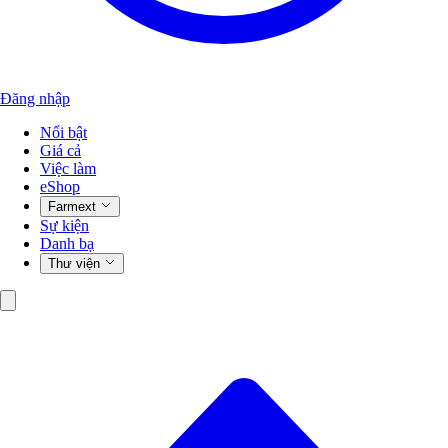
Đăng nhập
Nổi bật
Giá cả
Việc làm
eShop
Farmext
Sự kiện
Danh bạ
Thư viện