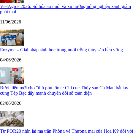
VietAgros 2026: Số hóa ao nuôi và xu hướng nông nghiệp xanh giảm
phát thải
11/06/2026
Enzyme – Giải pháp sinh học trong nuôi trồng thủy sản bền vững
04/06/2026
Bước tiến mới cho "thủ phủ tôm": Chi cục Thủy sản Cà Mau bắt tay
cùng Tép Bạc đẩy mạnh chuyển đổi số toàn diện
02/06/2026
Từ POR20 nhìn lại ma trận Phòng vệ Thương mại của Hoa Kỳ đối với