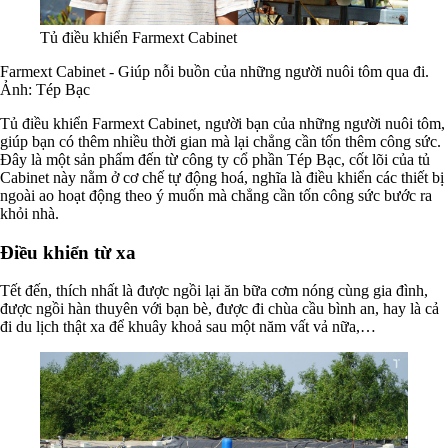
Tủ điều khiển Farmext Cabinet
Farmext Cabinet - Giúp nỗi buồn của những người nuôi tôm qua đi.
Ảnh: Tép Bạc
Tủ điều khiển Farmext Cabinet, người bạn của những người nuôi tôm,
giúp bạn có thêm nhiều thời gian mà lại chẳng cần tốn thêm công sức.
Đây là một sản phẩm đến từ công ty cổ phần Tép Bạc, cốt lõi của tủ
Cabinet này nằm ở cơ chế tự động hoá, nghĩa là điều khiển các thiết bị
ngoài ao hoạt động theo ý muốn mà chẳng cần tốn công sức bước ra
khỏi nhà.
Điều khiển từ xa
Tết đến, thích nhất là được ngồi lại ăn bữa cơm nóng cùng gia đình,
được ngồi hàn thuyên với bạn bè, được đi chùa cầu bình an, hay là cả
đi du lịch thật xa để khuây khoả sau một năm vất vả nữa,…