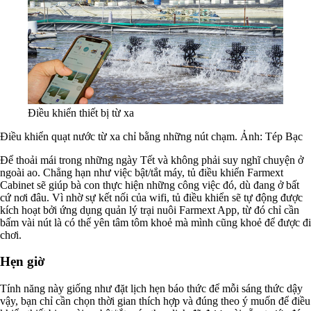
Điều khiển thiết bị từ xa
Điều khiển quạt nước từ xa chỉ bằng những nút chạm. Ảnh: Tép Bạc
Để thoải mái trong những ngày Tết và không phải suy nghĩ chuyện ở
ngoài ao. Chẳng hạn như việc bật/tắt máy, tủ điều khiển Farmext
Cabinet sẽ giúp bà con thực hiện những công việc đó, dù đang ở bất
cứ nơi đâu. Vì nhờ sự kết nối của wifi, tủ điều khiển sẽ tự động được
kích hoạt bởi ứng dụng quản lý trại nuôi Farmext App, từ đó chỉ cần
bấm vài nút là có thể yên tâm tôm khoẻ mà mình cũng khoẻ để được đi
chơi.
Hẹn giờ
Tính năng này giống như đặt lịch hẹn báo thức để mỗi sáng thức dậy
vậy, bạn chỉ cần chọn thời gian thích hợp và đúng theo ý muốn để điều