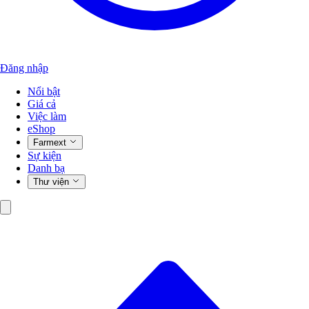
Đăng nhập
Nổi bật
Giá cả
Việc làm
eShop
Farmext
Sự kiện
Danh bạ
Thư viện