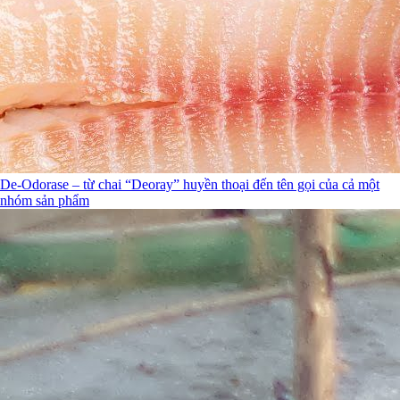
De-Odorase – từ chai “Deoray” huyền thoại đến tên gọi của cả một
nhóm sản phẩm