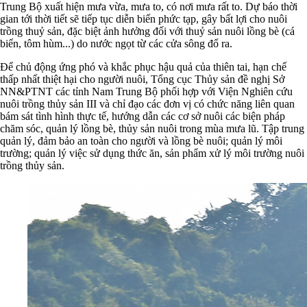
Trung Bộ xuất hiện mưa vừa, mưa to, có nơi mưa rất to. Dự báo thời
gian tới thời tiết sẽ tiếp tục diễn biến phức tạp, gây bất lợi cho nuôi
trồng thuỷ sản, đặc biệt ảnh hưởng đối với thuỷ sản nuôi lồng bè (cá
biển, tôm hùm...) do nước ngọt từ các cửa sông đổ ra.
Để chủ động ứng phó và khắc phục hậu quả của thiên tai, hạn chế
thấp nhất thiệt hại cho người nuôi, Tổng cục Thủy sản đề nghị Sở
NN&PTNT các tỉnh Nam Trung Bộ phối hợp với Viện Nghiên cứu
nuôi trồng thủy sản III và chỉ đạo các đơn vị có chức năng liên quan
bám sát tình hình thực tế, hướng dẫn các cơ sở nuôi các biện pháp
chăm sóc, quản lý lồng bè, thủy sản nuôi trong mùa mưa lũ. Tập trung
quản lý, đảm bảo an toàn cho người và lồng bè nuôi; quản lý môi
trường; quản lý việc sử dụng thức ăn, sản phẩm xử lý môi trường nuôi
trồng thủy sản.