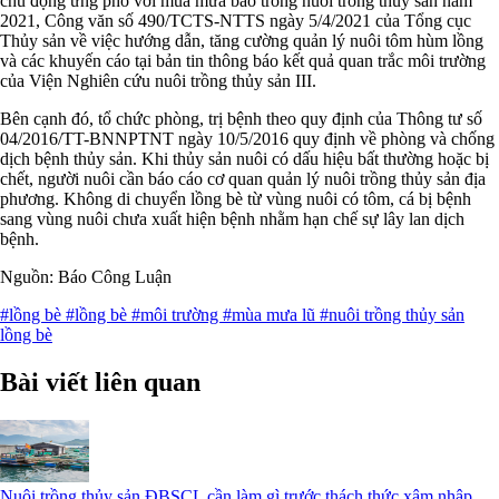
chủ động ứng phó với mùa mưa bão trong nuôi trồng thủy sản năm
2021, Công văn số 490/TCTS-NTTS ngày 5/4/2021 của Tổng cục
Thủy sản về việc hướng dẫn, tăng cường quản lý nuôi tôm hùm lồng
và các khuyến cáo tại bản tin thông báo kết quả quan trắc môi trường
của Viện Nghiên cứu nuôi trồng thủy sản III.
Bên cạnh đó, tổ chức phòng, trị bệnh theo quy định của Thông tư số
04/2016/TT-BNNPTNT ngày 10/5/2016 quy định về phòng và chống
dịch bệnh thủy sản. Khi thủy sản nuôi có dấu hiệu bất thường hoặc bị
chết, người nuôi cần báo cáo cơ quan quản lý nuôi trồng thủy sản địa
phương. Không di chuyển lồng bè từ vùng nuôi có tôm, cá bị bệnh
sang vùng nuôi chưa xuất hiện bệnh nhằm hạn chế sự lây lan dịch
bệnh.
Nguồn: Báo Công Luận
#lồng bè
#lồng bè
#môi trường
#mùa mưa lũ
#nuôi trồng thủy sản
lồng bè
Bài viết liên quan
Nuôi trồng thủy sản ĐBSCL cần làm gì trước thách thức xâm nhập