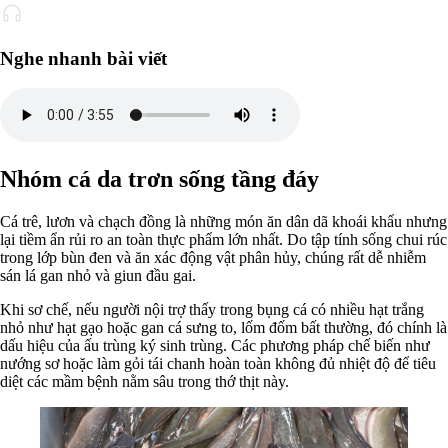
Nghe nhanh bài viết
Nhóm cá da trơn sống tầng đáy
Cá trê, lươn và chạch đồng là những món ăn dân dã khoái khẩu nhưng
lại tiềm ẩn rủi ro an toàn thực phẩm lớn nhất. Do tập tính sống chui rúc
trong lớp bùn đen và ăn xác động vật phân hủy, chúng rất dễ nhiễm
sán lá gan nhỏ và giun đầu gai.
Khi sơ chế, nếu người nội trợ thấy trong bụng cá có nhiều hạt trắng
nhỏ như hạt gạo hoặc gan cá sưng to, lốm đốm bất thường, đó chính là
dấu hiệu của ấu trùng ký sinh trùng. Các phương pháp chế biến như
nướng sơ hoặc làm gỏi tái chanh hoàn toàn không đủ nhiệt độ để tiêu
diệt các mầm bệnh nằm sâu trong thớ thịt này.