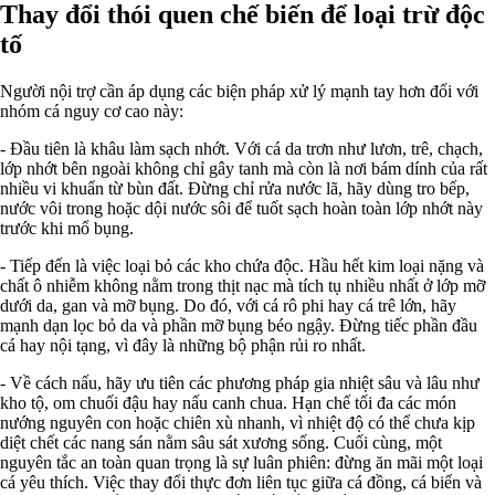
Thay đổi thói quen chế biến để loại trừ độc
tố
Người nội trợ cần áp dụng các biện pháp xử lý mạnh tay hơn đối với
nhóm cá nguy cơ cao này:
- Đầu tiên là khâu làm sạch nhớt. Với cá da trơn như lươn, trê, chạch,
lớp nhớt bên ngoài không chỉ gây tanh mà còn là nơi bám dính của rất
nhiều vi khuẩn từ bùn đất. Đừng chỉ rửa nước lã, hãy dùng tro bếp,
nước vôi trong hoặc dội nước sôi để tuốt sạch hoàn toàn lớp nhớt này
trước khi mổ bụng.
- Tiếp đến là việc loại bỏ các kho chứa độc. Hầu hết kim loại nặng và
chất ô nhiễm không nằm trong thịt nạc mà tích tụ nhiều nhất ở lớp mỡ
dưới da, gan và mỡ bụng. Do đó, với cá rô phi hay cá trê lớn, hãy
mạnh dạn lọc bỏ da và phần mỡ bụng béo ngậy. Đừng tiếc phần đầu
cá hay nội tạng, vì đây là những bộ phận rủi ro nhất.
- Về cách nấu, hãy ưu tiên các phương pháp gia nhiệt sâu và lâu như
kho tộ, om chuối đậu hay nấu canh chua. Hạn chế tối đa các món
nướng nguyên con hoặc chiên xù nhanh, vì nhiệt độ có thể chưa kịp
diệt chết các nang sán nằm sâu sát xương sống. Cuối cùng, một
nguyên tắc an toàn quan trọng là sự luân phiên: đừng ăn mãi một loại
cá yêu thích. Việc thay đổi thực đơn liên tục giữa cá đồng, cá biển và