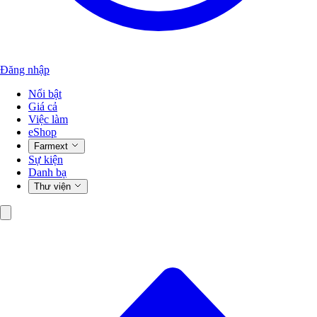
Đăng nhập
Nổi bật
Giá cả
Việc làm
eShop
Farmext
Sự kiện
Danh bạ
Thư viện