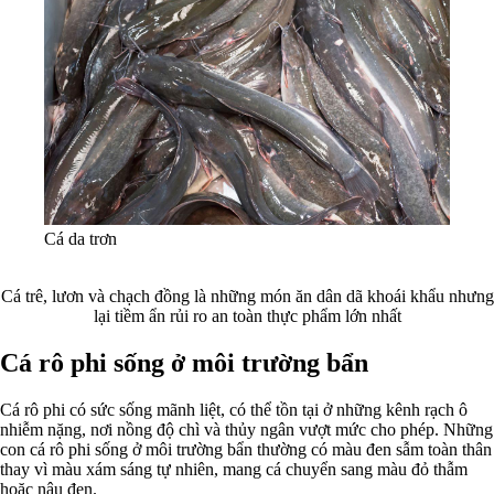
Cá da trơn
Cá trê, lươn và chạch đồng là những món ăn dân dã khoái khẩu nhưng
lại tiềm ẩn rủi ro an toàn thực phẩm lớn nhất
Cá rô phi sống ở môi trường bẩn
Cá rô phi có sức sống mãnh liệt, có thể tồn tại ở những kênh rạch ô
nhiễm nặng, nơi nồng độ chì và thủy ngân vượt mức cho phép. Những
con cá rô phi sống ở môi trường bẩn thường có màu đen sẫm toàn thân
thay vì màu xám sáng tự nhiên, mang cá chuyển sang màu đỏ thẫm
hoặc nâu đen.