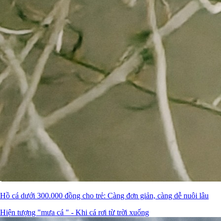
Hồ cá dưới 300.000 đồng cho trẻ: Càng đơn giản, càng dễ nuôi lâu
Hiện tượng "mưa cá " - Khi cá rơi từ trời xuống