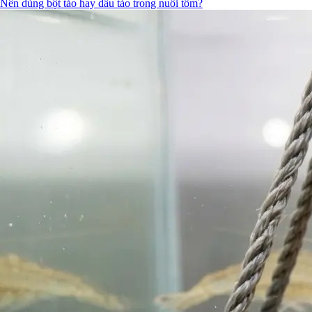
Nên dùng bột tảo hay dầu tảo trong nuôi tôm?