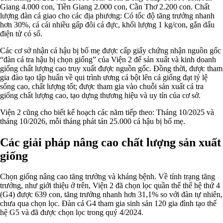
Giang 4.000 con, Tiền Giang 2.000 con, Cần Thơ 2.200 con. Chất
lượng đàn cá giao cho các địa phương: Có tốc độ tăng trưởng nhanh
hơn 30%, cá cái nhiều gấp đôi cá đực, khối lượng 1 kg/con, gắn dấu
điện tử có số.
Các cơ sở nhận cá hậu bị bố mẹ được cấp giấy chứng nhận nguồn gốc
“đàn cá tra hậu bị chọn giống” của Viện 2 để sản xuất và kinh doanh
giống chất lượng cao truy xuất được nguồn gốc. Đồng thời, được tham
gia đào tạo tập huấn về qui trình ương cá bột lên cá giống đạt tỷ lệ
sống cao, chất lượng tốt; được tham gia vào chuỗi sản xuất cá tra
giống chất lượng cao, tạo dựng thương hiệu và uy tín của cơ sở.
Viện 2 cũng cho biết kế hoạch các năm tiếp theo: Tháng 10/2025 và
tháng 10/2026, mỗi tháng phát tán 25.000 cá hậu bị bố mẹ.
Các giải pháp nâng cao chất lượng sản xuất
giống
Chọn giống nâng cao tăng trưởng và kháng bệnh. Về tính trạng tăng
trưởng, như giới thiệu ở trên, Viện 2 đã chọn lọc quần thể thế hệ thứ 4
(G4) được 639 con, tăng trưởng nhanh hơn 31,1% so với đàn tự nhiên,
chưa qua chọn lọc. Đàn cá G4 tham gia sinh sản 120 gia đình tạo thế
hệ G5 và đã được chọn lọc trong quý 4/2024.