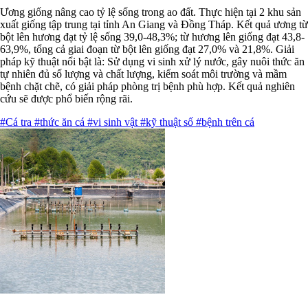
Ương giống nâng cao tỷ lệ sống trong ao đất. Thực hiện tại 2 khu sản
xuất giống tập trung tại tỉnh An Giang và Đồng Tháp. Kết quả ương từ
bột lên hương đạt tỷ lệ sống 39,0-48,3%; từ hương lên giống đạt 43,8-
63,9%, tổng cả giai đoạn từ bột lên giống đạt 27,0% và 21,8%. Giải
pháp kỹ thuật nổi bật là: Sử dụng vi sinh xử lý nước, gây nuôi thức ăn
tự nhiên đủ số lượng và chất lượng, kiểm soát môi trường và mầm
bệnh chặt chẽ, có giải pháp phòng trị bệnh phù hợp. Kết quả nghiên
cứu sẽ được phổ biến rộng rãi.
#Cá tra
#thức ăn cá
#vi sinh vật
#kỹ thuật số
#bệnh trên cá