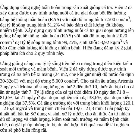
Ứng dụng công nghệ tuần hoàn trong sản xuất giống cá tra. Viện 2 đã
xây dựng được quy trình ương nuôi cá tra giai đoạn bột lên hương
3
bằng hệ thống tuần hoàn (RAS) với mật độ trung bình 7.500 con/m
,
đạt tỷ lệ sống trung bình 51,2% và bảo đảm chất lượng tốt không
nhiễm bệnh. Xây dựng quy trình ương nuôi cá tra giai đoạn hương lên
giống bằng hệ thống tuần hoàn (RAS) với mật độ trung bình 2.020
3
3
con/m
đạt tỷ lệ sống trung bình 99,25%, sinh khối 53,92 kg/m
và
bảo đảm chất lượng tốt không nhiễm bệnh. Hiện đang đăng ký 2 giải
pháp hữu ích cho 2 quy trình này.
Ương giống nâng cao tỷ lệ sống trên bể xi măng trong điều kiện kiểm
soát môi trường và mầm bệnh. Viện 2 đã xây dựng được quy trình
ương cá tra trên bể xi măng (24 m2, che kín giữ nhiệt độ nước ổn định
2
30-32oC) với mật độ ương 5.000 con/m
. Cho cá ăn ấu trùng Artemia
2 ngày và Moina bổ sung từ ngày thứ 2 đến thứ 10, thức ăn bột cho cá
ăn từ ngày thứ 7. Tỷ lệ sống của cá tại thời điểm 10 ngày đạt 71,8 –
81,6%; tại 21 ngày ở giai đoạn nghiên cứu đạt 38,6%, giai đoạn kiểm
nghiệm đạt 37,5%. Cá tăng trưởng tốt với trung bình khối lượng 120,1
– 216,4 mg/cá và trung bình chiều dài 19,6 - 21,3 mm. Giải pháp kỹ
thuật nổi bật là: Sử dụng vi sinh xử lý nước, cho ăn thức ăn tự nhiên
đủ số lượng và chất lượng, kiểm soát môi trường và mầm bệnh chặt
chẽ, có giải pháp phòng trị bệnh phù hợp. Kết quả của đề tài nghiên
cứu sẽ phổ biến rộng rãi.