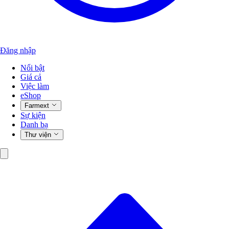
Đăng nhập
Nổi bật
Giá cả
Việc làm
eShop
Farmext
Sự kiện
Danh bạ
Thư viện