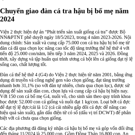
Chuyển giao đàn cá tra hậu bị bố mẹ năm
2024
Viện 2 thực hiện dự án “Phát triển sản xuất giống cá tra” được Bộ
NN&PTNT phê duyệt ngày 18/5/2023, trong 4 năm 2023-2026. Nội
dung chính: Sản xuất và cung cấp 75.000 con cá tra hậu bị bố mẹ từ
đàn cá đã qua chọn lọc nâng cao tốc độ tăng trưởng thế hệ thứ 4 với
tiến độ 25.000 con/năm, liên tiếp 3 năm 2024, 2025 và 2026. Đồng
thời, xây dựng và tập huấn qui trình ương cá bột lên cá giống đạt tỷ lệ
sống cao, chất lượng tốt.
Đàn cá thế hệ thứ 4 (G4) do Viện 2 thực hiện từ năm 2001, bằng ứng
dụng di truyền và công nghệ gen vào chọn giống, đạt tăng trưởng
nhanh hơn 31,1% (so với đàn tự nhiên, chưa qua chọn lọc), được sử
dụng để sản xuất đàn con, chọn lựa và cung cấp cá hậu bị hiện nay.
Với 150 con cá bố mẹ G4, nuôi vỗ, cho sinh sản theo quy trình khoa
học được 52.000 con cá giống và nuôi đạt 1 kg/con. Loại bớt cá đực
để đạt tỷ lệ đực/cái là 1/2 (cá cái nhiều gấp đôi cá đực để nâng cao
hiệu quả sản xuất), gắn dấu điện tử có số (dấu vị trí DCWT) để phân
biệt với cá chưa qua chọn giống.
Các địa phương đã đăng ký nhận cá hậu bị bố mẹ và góp vốn đối ứng
đến tháng 11/2024 là 25.000 con. Gồm Đồng Tháp 16.800 con, An