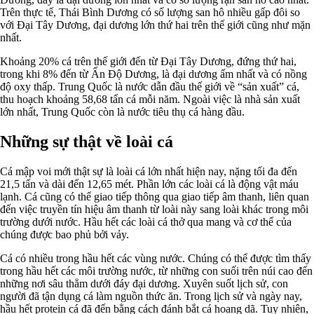
Trên thực tế, Thái Bình Dương có số lượng san hô nhiều gấp đôi so
với Đại Tây Dương, đại dương lớn thứ hai trên thế giới cũng như mặn
nhất.
Khoảng 20% ​​cá trên thế giới đến từ Đại Tây Dương, đứng thứ hai,
trong khi 8% đến từ Ấn Độ Dương, là đại dương ấm nhất và có nồng
độ oxy thấp. Trung Quốc là nước dẫn đầu thế giới về “sản xuất” cá,
thu hoạch khoảng 58,68 tấn cá mỗi năm. Ngoài việc là nhà sản xuất
lớn nhất, Trung Quốc còn là nước tiêu thụ cá hàng đầu.
Những sự thật về loài cá
Cá mập voi mới thật sự là loài cá lớn nhất hiện nay, nặng tối đa đến
21,5 tấn và dài đến 12,65 mét. Phần lớn các loài cá là động vật máu
lạnh. Cá cũng có thể giao tiếp thông qua giao tiếp âm thanh, liên quan
đến việc truyền tín hiệu âm thanh từ loài này sang loài khác trong môi
trường dưới nước. Hầu hết các loài cá thở qua mang và cơ thể của
chúng được bao phủ bởi vảy.
Cá có nhiều trong hầu hết các vùng nước. Chúng có thể được tìm thấy
trong hầu hết các môi trường nước, từ những con suối trên núi cao đến
những nơi sâu thẳm dưới đáy đại dương. Xuyên suốt lịch sử, con
người đã tận dụng cá làm nguồn thức ăn. Trong lịch sử và ngày nay,
hầu hết protein cá đã đến bằng cách đánh bắt cá hoang dã. Tuy nhiên,