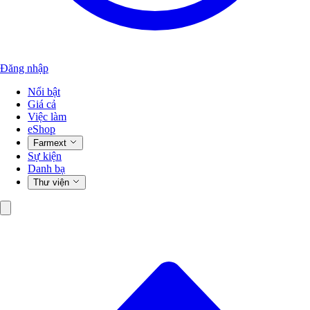
Đăng nhập
Nổi bật
Giá cả
Việc làm
eShop
Farmext
Sự kiện
Danh bạ
Thư viện