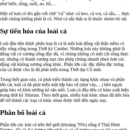
như biển, sông, suối, ao, hồ,…
Một số loài có tên gắn với chữ “cá” như: cá heo, cá voi, cá sấu,… thực
chất chúng không phải là cá. Như cá sấu thật ra là thuộc nhóm bò sát.
Sự tiến hóa của loài cá
Loài đầu tiên được phân loại là cá là một loài động vật thân mềm có
dây sống sống trong Thời kỳ Cambri. Những loài này không phải là
động vật có xương sống đầy đủ, vì chúng không có một cột sống thực
sự, nhưng có thanh xương sụn cho phép chúng nhanh nhẹn hơn các
động vật không xương sống khác. Phần lớn các đặc điểm đặc trưng
của cá được cho là đã phát triển trong Thời đại Cổ sinh.
Trong thời gian này, cá phát triển thành các dạng khác nhau và phần
lớn các loài cá đã phát triển một lớp bảo vệ (như vảy,…) bên ngoài
giúp bảo vệ khỏi những kẻ săn mồi. Loài cá đầu tiên có hàm xuất hiện
trong thời kỳ Silurian. Theo thời gian, nhiều loài khác nhau đã tiến hóa
để trở thành các loại cá khác nhau được biết đến ngày nay.
Phân bố loài cá
Phần lớn các loài cá trên thế giới (khoảng 70%) sống ở Thái Bình
Dương, đây là đại dương lớn nhất và có số lượng rạn san hô cao nhất.