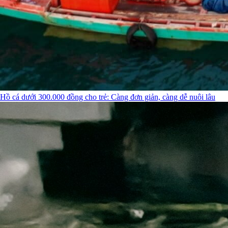
Hồ cá dưới 300.000 đồng cho trẻ: Càng đơn giản, càng dễ nuôi lâu