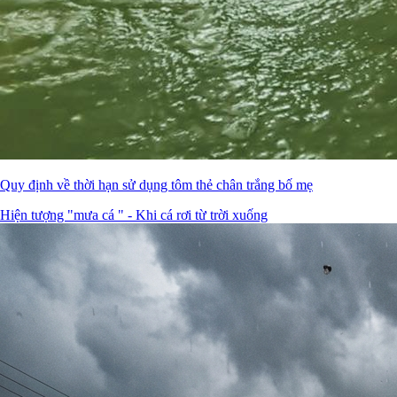
Quy định về thời hạn sử dụng tôm thẻ chân trắng bố mẹ
Hiện tượng "mưa cá " - Khi cá rơi từ trời xuống