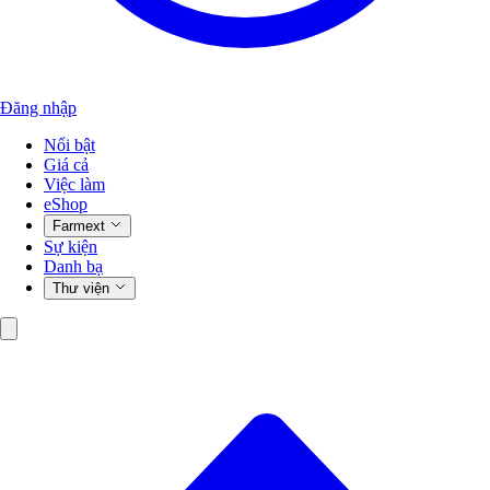
Đăng nhập
Nổi bật
Giá cả
Việc làm
eShop
Farmext
Sự kiện
Danh bạ
Thư viện