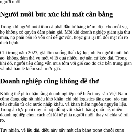
người nuôi.
Người nuôi bức xúc khi mất cân bằng
Trong khi người nuôi tôm cá phải đầu tư hàng trăm triệu cho mỗi vụ,
họ không có quyền đàm phán giá. Mỗi khi doanh nghiệp giảm giá thu
mua, họ phải bán lỗ vốn chỉ để gỡ vốn, hoặc giữ lại thì đối mặt rủi ro
dịch bệnh.
Chỉ trong năm 2023, giá tôm xuống thấp kỷ lục, nhiều người nuôi bỏ
ao, không dám thả vụ mới vì lỗ quá nhiều, nợ nần cứ kéo dài. Trong
khi đó, người tiêu dùng vẫn mua tôm với giá cao do các bên trung gian
và nhà bán lẻ kiểm soát mức giá.
Doanh nghiệp cũng không dễ thở
Không thể phủ nhận rằng doanh nghiệp chế biến thủy sản Việt Nam
cũng đang gắp rất nhiều khó khăn: chi phí logistics tăng cao, rào cản
tiêu chuẩn từ các nước nhập khẩu, và khan hiếm nguồn nguyên liệu.
Trong áp lực phải duy trì hợp đồng với khách hàng quốc tế, nhiều
doanh nghiệp chọn cách cắt lỗi từ phía người nuôi, thay vì chia sẻ rủi
ro.
Tuy nhiên, về lâu dài, điều này gây mất cân bằng trong chuỗi cung