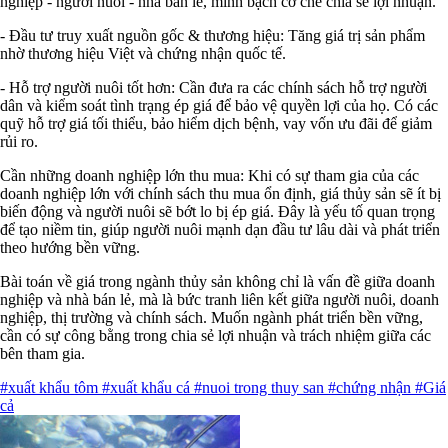
nghiệp - người nuôi - nhà bán lẻ, minh bạch cơ chế chia sẻ lợi nhuận.
- Đầu tư truy xuất nguồn gốc & thương hiệu: Tăng giá trị sản phẩm
nhờ thương hiệu Việt và chứng nhận quốc tế.
- Hỗ trợ người nuôi tốt hơn: Cần đưa ra các chính sách hỗ trợ người
dân và kiểm soát tình trạng ép giá để bảo vệ quyền lợi của họ. Có các
quỹ hỗ trợ giá tối thiểu, bảo hiểm dịch bệnh, vay vốn ưu đãi để giảm
rủi ro.
Cần những doanh nghiệp lớn thu mua: Khi có sự tham gia của các
doanh nghiệp lớn với chính sách thu mua ổn định, giá thủy sản sẽ ít bị
biến động và người nuôi sẽ bớt lo bị ép giá. Đây là yếu tố quan trọng
để tạo niềm tin, giúp người nuôi mạnh dạn đầu tư lâu dài và phát triển
theo hướng bền vững.
Bài toán về giá trong ngành thủy sản không chỉ là vấn đề giữa doanh
nghiệp và nhà bán lẻ, mà là bức tranh liên kết giữa người nuôi, doanh
nghiệp, thị trường và chính sách. Muốn ngành phát triển bền vững,
cần có sự công bằng trong chia sẻ lợi nhuận và trách nhiệm giữa các
bên tham gia.
#xuất khẩu tôm
#xuất khẩu cá
#nuoi trong thuy san
#chứng nhận
#Giá
cả