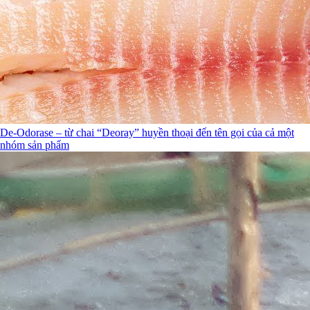
De-Odorase – từ chai “Deoray” huyền thoại đến tên gọi của cả một
nhóm sản phẩm