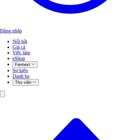
Đăng nhập
Nổi bật
Giá cả
Việc làm
eShop
Farmext
Sự kiện
Danh bạ
Thư viện