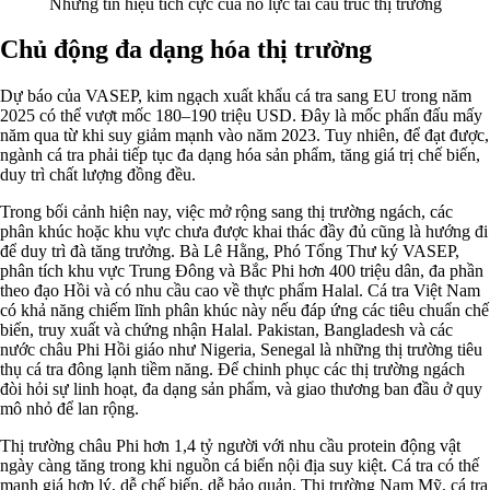
Những tín hiệu tích cực của nỗ lực tái cấu trúc thị trường
Chủ động đa dạng hóa thị trường
Dự báo của VASEP, kim ngạch xuất khẩu cá tra sang EU trong năm
2025 có thể vượt mốc 180–190 triệu USD. Đây là mốc phấn đấu mấy
năm qua từ khi suy giảm mạnh vào năm 2023. Tuy nhiên, để đạt được,
ngành cá tra phải tiếp tục đa dạng hóa sản phẩm, tăng giá trị chế biến,
duy trì chất lượng đồng đều.
Trong bối cảnh hiện nay, việc mở rộng sang thị trường ngách, các
phân khúc hoặc khu vực chưa được khai thác đầy đủ cũng là hướng đi
để duy trì đà tăng trưởng. Bà Lê Hằng, Phó Tổng Thư ký VASEP,
phân tích khu vực Trung Đông và Bắc Phi hơn 400 triệu dân, đa phần
theo đạo Hồi và có nhu cầu cao về thực phẩm Halal. Cá tra Việt Nam
có khả năng chiếm lĩnh phân khúc này nếu đáp ứng các tiêu chuẩn chế
biến, truy xuất và chứng nhận Halal. Pakistan, Bangladesh và các
nước châu Phi Hồi giáo như Nigeria, Senegal là những thị trường tiêu
thụ cá tra đông lạnh tiềm năng. Để chinh phục các thị trường ngách
đòi hỏi sự linh hoạt, đa dạng sản phẩm, và giao thương ban đầu ở quy
mô nhỏ để lan rộng.
Thị trường châu Phi hơn 1,4 tỷ người với nhu cầu protein động vật
ngày càng tăng trong khi nguồn cá biển nội địa suy kiệt. Cá tra có thế
mạnh giá hợp lý, dễ chế biến, dễ bảo quản. Thị trường Nam Mỹ, cá tra