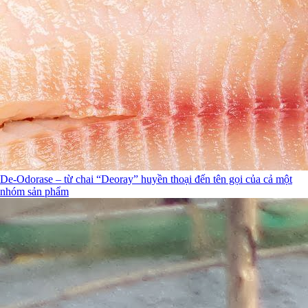
De-Odorase – từ chai “Deoray” huyền thoại đến tên gọi của cả một
nhóm sản phẩm