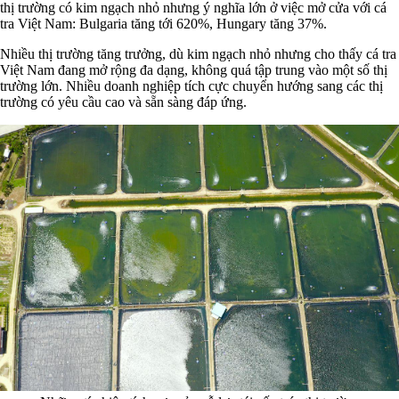
thị trường có kim ngạch nhỏ nhưng ý nghĩa lớn ở việc mở cửa với cá
tra Việt Nam: Bulgaria tăng tới 620%, Hungary tăng 37%.
Nhiều thị trường tăng trưởng, dù kim ngạch nhỏ nhưng cho thấy cá tra
Việt Nam đang mở rộng đa dạng, không quá tập trung vào một số thị
trường lớn. Nhiều doanh nghiệp tích cực chuyển hướng sang các thị
trường có yêu cầu cao và sẵn sàng đáp ứng.