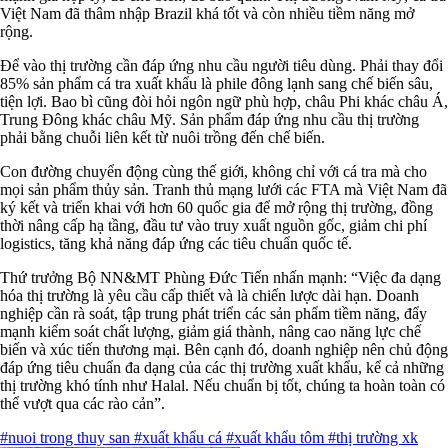
Việt Nam đã thâm nhập Brazil khá tốt và còn nhiều tiềm năng mở
rộng.
Để vào thị trường cần đáp ứng nhu cầu người tiêu dùng. Phải thay đổi
85% sản phẩm cá tra xuất khẩu là phile đông lạnh sang chế biến sâu,
tiện lợi. Bao bì cũng đòi hỏi ngôn ngữ phù hợp, châu Phi khác châu Á,
Trung Đông khác châu Mỹ. Sản phẩm đáp ứng nhu cầu thị trường
phải bằng chuỗi liên kết từ nuôi trồng đến chế biến.
Con đường chuyển động cùng thế giới, không chỉ với cá tra mà cho
mọi sản phẩm thủy sản. Tranh thủ mạng lưới các FTA mà Việt Nam đã
ký kết và triển khai với hơn 60 quốc gia để mở rộng thị trường, đồng
thời nâng cấp hạ tầng, đầu tư vào truy xuất nguồn gốc, giảm chi phí
logistics, tăng khả năng đáp ứng các tiêu chuẩn quốc tế.
Thứ trưởng Bộ NN&MT Phùng Đức Tiến nhấn mạnh: “Việc đa dạng
hóa thị trường là yêu cầu cấp thiết và là chiến lược dài hạn. Doanh
nghiệp cần rà soát, tập trung phát triển các sản phẩm tiềm năng, đẩy
mạnh kiểm soát chất lượng, giảm giá thành, nâng cao năng lực chế
biến và xúc tiến thương mại. Bên cạnh đó, doanh nghiệp nên chủ động
đáp ứng tiêu chuẩn đa dạng của các thị trường xuất khẩu, kể cả những
thị trường khó tính như Halal. Nếu chuẩn bị tốt, chúng ta hoàn toàn có
thể vượt qua các rào cản”.
#nuoi trong thuy san
#xuất khẩu cá
#xuất khẩu tôm
#thị trường xk