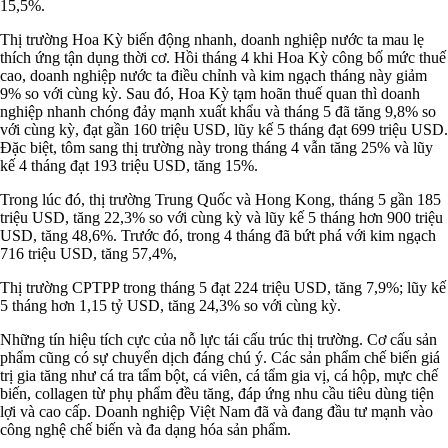
15,5%.
Thị trường Hoa Kỳ biến động nhanh, doanh nghiệp nước ta mau lẹ
thích ứng tận dụng thời cơ. Hồi tháng 4 khi Hoa Kỳ công bố mức thuế
cao, doanh nghiệp nước ta điều chỉnh và kim ngạch tháng này giảm
9% so với cùng kỳ. Sau đó, Hoa Kỳ tạm hoãn thuế quan thì doanh
nghiệp nhanh chóng đảy mạnh xuất khẩu và tháng 5 đã tăng 9,8% so
với cùng kỳ, đạt gần 160 triệu USD, lũy kế 5 tháng đạt 699 triệu USD.
Đặc biệt, tôm sang thị trường này trong tháng 4 vẫn tăng 25% và lũy
kế 4 tháng đạt 193 triệu USD, tăng 15%.
Trong lúc đó, thị trường Trung Quốc và Hong Kong, tháng 5 gần 185
triệu USD, tăng 22,3% so với cùng kỳ và lũy kế 5 tháng hơn 900 triệu
USD, tăng 48,6%. Trước đó, trong 4 tháng đã bứt phá với kim ngạch
716 triệu USD, tăng 57,4%,
Thị trường CPTPP trong tháng 5 đạt 224 triệu USD, tăng 7,9%; lũy kế
5 tháng hơn 1,15 tỷ USD, tăng 24,3% so với cùng kỳ.
Những tín hiệu tích cực của nỗ lực tái cấu trúc thị trường. Cơ cấu sản
phẩm cũng có sự chuyển dịch đáng chú ý. Các sản phẩm chế biến giá
trị gia tăng như cá tra tẩm bột, cá viên, cá tẩm gia vị, cá hộp, mực chế
biến, collagen từ phụ phẩm đều tăng, đáp ứng nhu cầu tiêu dùng tiện
lợi và cao cấp. Doanh nghiệp Việt Nam đã và đang đầu tư mạnh vào
công nghệ chế biến và đa dạng hóa sản phẩm.