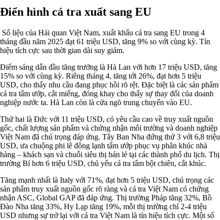
Điển hình cá tra xuất sang EU
Số liệu của Hải quan Việt Nam, xuất khẩu cá tra sang EU trong 4
tháng đầu năm 2025 đạt 61 triệu USD, tăng 9% so với cùng kỳ. Tín
hiệu tích cực sau thời gian dài suy giảm.
Điểm sáng dẫn đầu tăng trưởng là Hà Lan với hơn 17 triệu USD, tăng
15% so với cùng kỳ. Riêng tháng 4, tăng tới 26%, đạt hơn 5 triệu
USD, cho thấy nhu cầu đang phục hồi rõ rệt. Đặc biệt là các sản phẩm
cá tra tẩm ướp, cắt miếng, đóng khay cho thấy sự thay đổi của doanh
nghiệp nước ta. Hà Lan còn là cửa ngõ trung chuyển vào EU.
Thứ hai là Đức với 11 triệu USD, có yêu cầu cao về truy xuất nguồn
gốc, chất lượng sản phẩm và chứng nhận môi trường và doanh nghiệp
Việt Nam đã chú trọng đáp ứng. Tây Ban Nha đứng thứ 3 với 6,8 triệu
USD, ưa chuộng phi lê đông lạnh tẩm ướp phục vụ phân khúc nhà
hàng – khách sạn và chuỗi siêu thị bán lẻ tại các thành phố du lịch. Thị
trường Bỉ hơn 6 triệu USD, chủ yếu cá tra tẩm bột chiên, cắt khúc.
Tăng mạnh nhất là Italy với 71%, đạt hơn 5 triệu USD, chú trọng các
sản phẩm truy xuất nguồn gốc rõ ràng và cá tra Việt Nam có chứng
nhận ASC, Global GAP đã đáp ứng. Thị trường Pháp tăng 32%, Bồ
Đào Nha tăng 33%, Hy Lạp tăng 19%, mỗi thị trường chỉ 2-4 triệu
USD nhưng sự trở lại với cá tra Việt Nam là tín hiệu tích cực. Một số