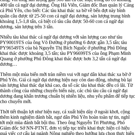
400 tấn cá ngừ đại dương. Ông Hà Viên, Giám đốc Ban quản lý Cảng
cá Phú Yên, cho biết: Các tàu khai thác xa bờ về bến đợt này bình
quân câu được từ 25-50 con cá ngừ đại dương, sản lượng trung bình
khoảng 1,5-1,8 tấn, cá biệt có tàu câu được 50-60 con cá ngừ đại
dương, sản lượng trên 3 tấn.
Nhiều tàu khai thác cá ngừ đại dương với sản lượng cao như tàu
PY90019TS của ông Võ Đường ở phường 6 được gần 3,5 tấn; tàu
PY96549TS của bà Nguyễn Thị Bích Nguộc ở phường Phú Đông
khai thác được khoảng 3,5 tấn; tàu PY96699TS của ông Phạm Minh
Quang ở phường Phú Đông khai thác được hơn 3,2 tấn cá ngừ đại
dương…
Thêm một mùa biển mới tràn niềm vui với ngư dân khai thác xa bờ ở
Phú Yên. Giá cá ngừ đại dương hiện nay còn dao động, nhưng bù lại
sản lượng khai thác đạt khá cao, đa số các tàu khai thác đều có lãi. Từ
thành công của những chuyến biển này, các chủ tàu câu cá ngừ đại
dương đang khẩn trương chuẩn bị nhiên liệu, nhu yếu phẩm để tiếp tục
cho chuyến mới.
Thời tiết thuận lợi như hiện nay, cá xuất hiện dày ở ngoài khơi, cộng
thêm kinh nghiệm đánh bắt, ngư dân Phú Yên hoàn toàn tự tin, nghĩ
tới một mùa đánh bắt bội thu. Theo ông Nguyễn Tri Phương, Phó
Giám đốc Sở NN-PTNT, đơn vị tiếp tục triển khai thực hiện có hiệu
quả việc cơ cấu lại ngành Nông nghiệp theo hướng lựa chọn thực hiện