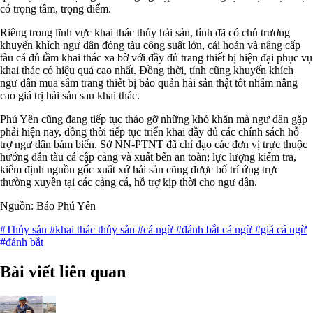
có trọng tâm, trọng điểm.
Riêng trong lĩnh vực khai thác thủy hải sản, tỉnh đã có chủ trương
khuyến khích ngư dân đóng tàu công suất lớn, cải hoán và nâng cấp
tàu cá đủ tầm khai thác xa bờ với đầy đủ trang thiết bị hiện đại phục vụ
khai thác có hiệu quả cao nhất. Đồng thời, tỉnh cũng khuyến khích
ngư dân mua sắm trang thiết bị bảo quản hải sản thật tốt nhằm nâng
cao giá trị hải sản sau khai thác.
Phú Yên cũng đang tiếp tục tháo gỡ những khó khăn mà ngư dân gặp
phải hiện nay, đồng thời tiếp tục triển khai đầy đủ các chính sách hỗ
trợ ngư dân bám biển. Sở NN-PTNT đã chỉ đạo các đơn vị trực thuộc
hướng dẫn tàu cá cập cảng và xuất bến an toàn; lực lượng kiểm tra,
kiểm định nguồn gốc xuất xứ hải sản cũng được bố trí ứng trực
thường xuyên tại các cảng cá, hỗ trợ kịp thời cho ngư dân.
Nguồn: Báo Phú Yên
#Thủy sản
#khai thác thủy sản
#cá ngừ
#đánh bắt cá ngừ
#giá cá ngừ
#đánh bắt
Bài viết liên quan