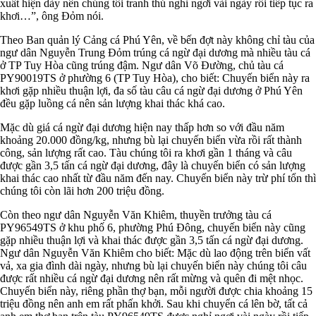
xuất hiện dày nên chúng tôi tranh thủ nghỉ ngơi vài ngày rồi tiếp tục ra
khơi…”, ông Đỏm nói.
Theo Ban quản lý Cảng cá Phú Yên, về bến đợt này không chỉ tàu của
ngư dân Nguyễn Trung Đỏm trúng cá ngừ đại dương mà nhiều tàu cá
ở TP Tuy Hòa cũng trúng đậm. Ngư dân Võ Đường, chủ tàu cá
PY90019TS ở phường 6 (TP Tuy Hòa), cho biết: Chuyến biển này ra
khơi gặp nhiều thuận lợi, đa số tàu câu cá ngừ đại dương ở Phú Yên
đều gặp luồng cá nên sản lượng khai thác khá cao.
Mặc dù giá cá ngừ đại dương hiện nay thấp hơn so với đầu năm
khoảng 20.000 đồng/kg, nhưng bù lại chuyến biển vừa rồi rất thành
công, sản lượng rất cao. Tàu chúng tôi ra khơi gần 1 tháng và câu
được gần 3,5 tấn cá ngừ đại dương, đây là chuyến biển có sản lượng
khai thác cao nhất từ đầu năm đến nay. Chuyến biển này trừ phí tổn thì
chúng tôi còn lãi hơn 200 triệu đồng.
Còn theo ngư dân Nguyễn Văn Khiêm, thuyền trưởng tàu cá
PY96549TS ở khu phố 6, phường Phú Đông, chuyến biển này cũng
gặp nhiều thuận lợi và khai thác được gần 3,5 tấn cá ngừ đại dương.
Ngư dân Nguyễn Văn Khiêm cho biết: Mặc dù lao động trên biển vất
vả, xa gia đình dài ngày, nhưng bù lại chuyến biển này chúng tôi câu
được rất nhiều cá ngừ đại dương nên rất mừng và quên đi mệt nhọc.
Chuyến biển này, riêng phần thợ bạn, mỗi người được chia khoảng 15
triệu đồng nên anh em rất phấn khởi. Sau khi chuyển cá lên bờ, tất cả