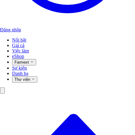
Đăng nhập
Nổi bật
Giá cả
Việc làm
eShop
Farmext
Sự kiện
Danh bạ
Thư viện