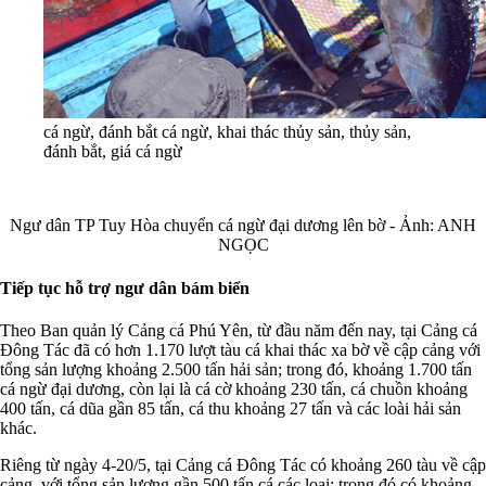
cá ngừ, đánh bắt cá ngừ, khai thác thủy sản, thủy sản,
đánh bắt, giá cá ngừ
Ngư dân TP Tuy Hòa chuyển cá ngừ đại dương lên bờ - Ảnh: ANH
NGỌC
Tiếp tục hỗ trợ ngư dân bám biển
Theo Ban quản lý Cảng cá Phú Yên, từ đầu năm đến nay, tại Cảng cá
Đông Tác đã có hơn 1.170 lượt tàu cá khai thác xa bờ về cập cảng với
tổng sản lượng khoảng 2.500 tấn hải sản; trong đó, khoảng 1.700 tấn
cá ngừ đại dương, còn lại là cá cờ khoảng 230 tấn, cá chuồn khoảng
400 tấn, cá dũa gần 85 tấn, cá thu khoảng 27 tấn và các loài hải sản
khác.
Riêng từ ngày 4-20/5, tại Cảng cá Đông Tác có khoảng 260 tàu về cập
cảng, với tổng sản lượng gần 500 tấn cá các loại; trong đó có khoảng