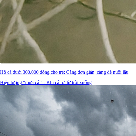
Hồ cá dưới 300.000 đồng cho trẻ: Càng đơn giản, càng dễ nuôi lâu
Hiện tượng "mưa cá " - Khi cá rơi từ trời xuống