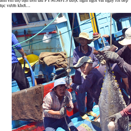
anh em thợ bạn trên tàu PY96549TS được nghỉ ngơi vài ngày rồi tiếp
tục vươn khơi…