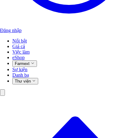
Đăng nhập
Nổi bật
Giá cả
Việc làm
eShop
Farmext
Sự kiện
Danh bạ
Thư viện