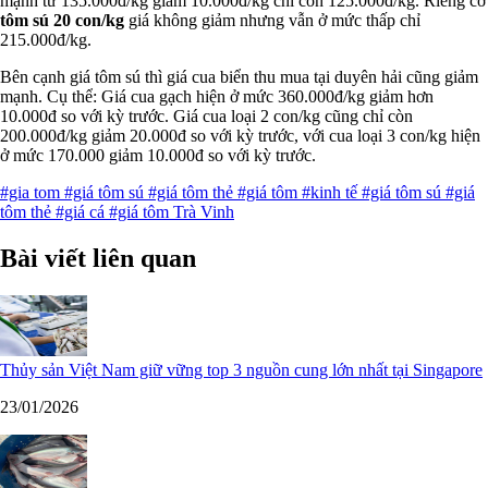
mạnh từ 135.000đ/kg giảm 10.000đ/kg chỉ còn 125.000đ/kg. Riêng cỡ
tôm sú 20 con/kg
giá không giảm nhưng vẫn ở mức thấp chỉ
215.000đ/kg.
Bên cạnh giá tôm sú thì giá cua biển thu mua tại duyên hải cũng giảm
mạnh. Cụ thể: Giá cua gạch hiện ở mức 360.000đ/kg giảm hơn
10.000đ so với kỳ trước. Giá cua loại 2 con/kg cũng chỉ còn
200.000đ/kg giảm 20.000đ so với kỳ trước, với cua loại 3 con/kg hiện
ở mức 170.000 giảm 10.000đ so với kỳ trước.
#gia tom
#giá tôm sú
#giá tôm thẻ
#giá tôm
#kinh tế
#giá tôm sú
#giá
tôm thẻ
#giá cá
#giá tôm Trà Vinh
Bài viết liên quan
Thủy sản Việt Nam giữ vững top 3 nguồn cung lớn nhất tại Singapore
23/01/2026