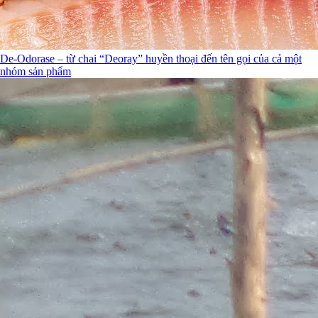
De-Odorase – từ chai “Deoray” huyền thoại đến tên gọi của cả một
nhóm sản phẩm