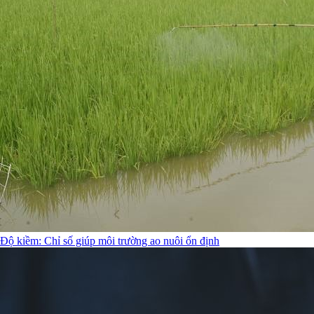
Độ kiềm: Chỉ số giúp môi trường ao nuôi ổn định